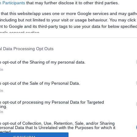
Participants
that may further disclose it to other third parties.
 that this website/app uses one or more Google services and may gath
including but not limited to your visit or usage behaviour. You may click 
 to Google and its third-party tags to use your data for below specifi
ogle consent section.
l Data Processing Opt Outs
o opt-out of the Sharing of my personal data.
In
o opt-out of the Sale of my Personal Data.
In
to opt-out of processing my Personal Data for Targeted
ing.
In
o opt-out of Collection, Use, Retention, Sale, and/or Sharing
ersonal Data that Is Unrelated with the Purposes for which it
lected.