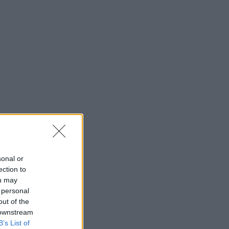
sonal or
ection to
ou may
 personal
out of the
 downstream
B’s List of