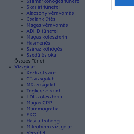
Opted 
Szamárköhögés tünetei
Skarlát tünetei
Alacsony vérnyomás
Google 
Csalánkiütés
Magas vérnyomás
I want t
ADHD tünetei
web or d
Magas koleszterin
Hasmenés
I want t
Száraz köhögés
purpose
Szédülés okai
Összes Tünet
I want 
Vizsgálat
Kortizol szint
I want t
CT-vizsgálat
web or d
MR-vizsgálat
Triglicerid szint
LDL-koleszterin
I want t
Magas CRP
or app.
Mammográfia
EKG
I want t
Hasi ultrahang
Mikrobiom vizsgálat
I want t
Vérvétel