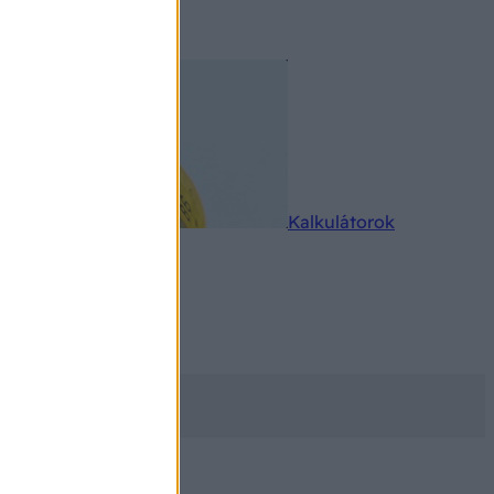
rkereső
Kalkulátorok