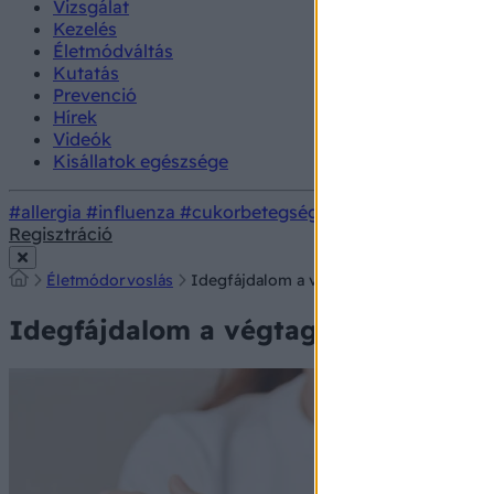
Vizsgálat
Kezelés
Életmódváltás
Kutatás
Prevenció
Hírek
Videók
Kisállatok egészsége
#allergia
#influenza
#cukorbetegség
#orvosmeteorológi
Regisztráció
Életmódorvoslás
Idegfájdalom a végtagokban: ezek a tünet
Idegfájdalom a végtagokban: ezek a