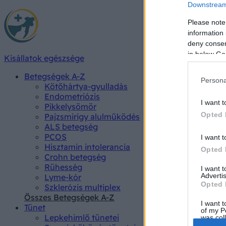
Downstream 
Please note
information 
deny consent
in below Go
Kisállatok egészsége
Betegségek A-Z
Persona
Kötőhártya-gyulladás
Endometriózis
I want t
Pikkelysömör
Opted 
Pajzsmirigy alulműködés
ALS betegség
PCOS
I want t
Hisztamin intolerancia
Opted 
Crohn betegség
Rühesség
I want 
Advertis
Lyme-kór
Opted 
Szklerózis multiplex
Összes Betegségek A-Z
I want t
Tünet
of my P
Lepkehimlő tünetei
was col