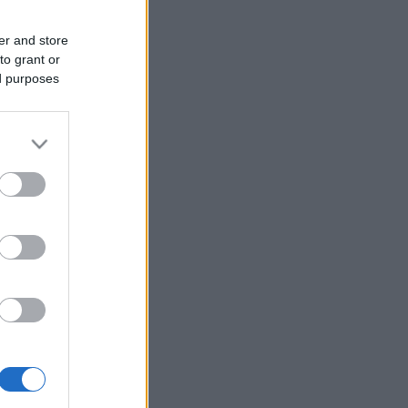
er and store
to grant or
ed purposes