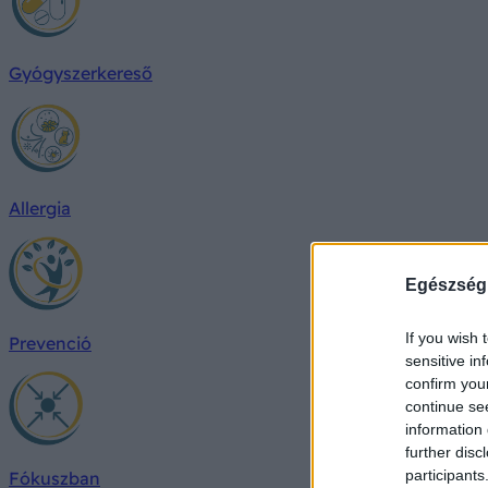
Gyógyszerkereső
Allergia
Egészség
If you wish 
Prevenció
sensitive in
confirm you
continue se
information 
further disc
participants
Fókuszban