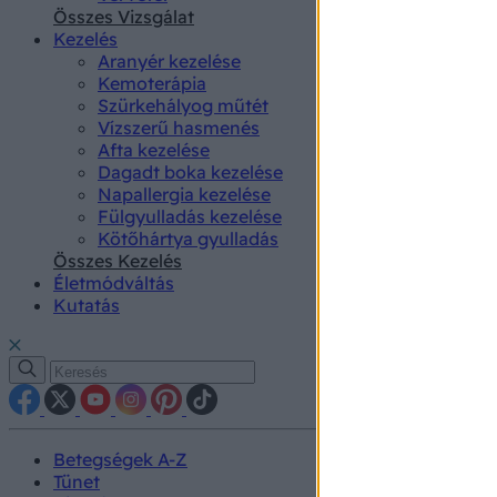
authenti
Összes Vizsgálat
Kezelés
Aranyér kezelése
Kemoterápia
Szürkehályog műtét
Vízszerű hasmenés
Afta kezelése
Dagadt boka kezelése
Napallergia kezelése
Fülgyulladás kezelése
Kötőhártya gyulladás
Összes Kezelés
Életmódváltás
Kutatás
Betegségek A-Z
Tünet