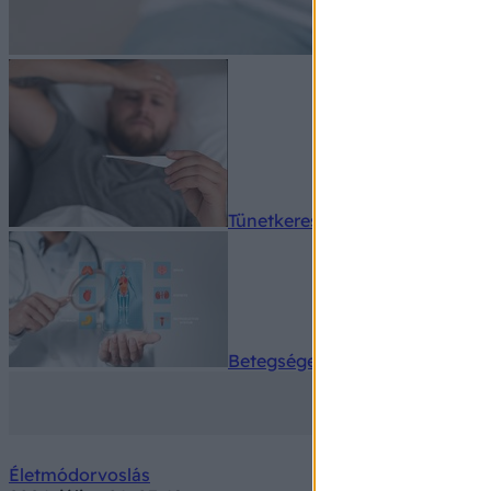
Tünetkereső
Betegségek A-Z
Életmódorvoslás