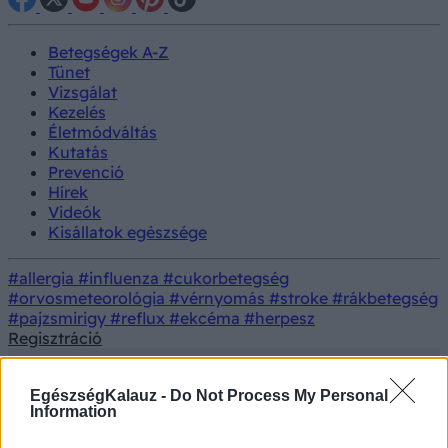
Betegségek A-Z
Tünet
Vizsgálat
Kezelés
Életmódváltás
Kutatás
Prevenció
Hírek
Videók
Kisállatok egészsége
#allergia
#influenza
#cukorbetegség
#orvosmeteorológia
#vérnyomás
#stroke
#rákbetegség
#pajzsmirigy
#reflux
#ekcéma
#herpesz
Regisztráció
EgészségKalauz -
Do Not Process My Personal
Information
Életmódorvoslás
Testmozgás