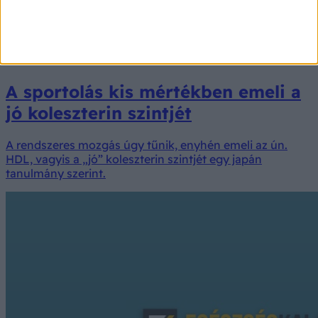
A sportolás kis mértékben emeli a
jó koleszterin szintjét
A rendszeres mozgás úgy tűnik, enyhén emeli az ún.
HDL, vagyis a „jó” koleszterin szintjét egy japán
tanulmány szerint.