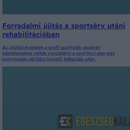
Forradalmi újítás a sportsérv utáni
rehabilitációban
Az utóbbi években a profi sportolók gyakran
képtelenekké váltak visszatérni a sporthoz egy-egy
komolyabb sérülést követő felépülés után.