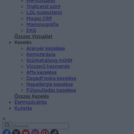
MR-vizsgálat
Triglicerid szint
LDL-koleszterin
Magas CRP
Mammográfia
EKG
Összes Vizsgálat
Kezelés
Aranyér kezelése
Kemoterápia
Szürkehályog műtét
Vízszerű hasmenés
Afta kezelése
Dagadt boka kezelése
Napallergia kezelése
Fülgyulladás kezelése
Összes Kezelés
Életmódváltás
Kutatás