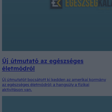
Új útmutató az egészséges
életmódról
Új útmutatót bocsátott ki kedden az amerikai kormány
az egészséges életmódról; a hangsúly a fizikai
aktivitáson van.