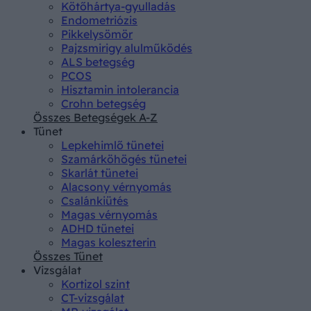
Kötőhártya-gyulladás
Endometriózis
Pikkelysömör
Pajzsmirigy alulműködés
ALS betegség
PCOS
Hisztamin intolerancia
Crohn betegség
Összes Betegségek A-Z
Tünet
Lepkehimlő tünetei
Szamárköhögés tünetei
Skarlát tünetei
Alacsony vérnyomás
Csalánkiütés
Magas vérnyomás
ADHD tünetei
Magas koleszterin
Összes Tünet
Vizsgálat
Kortizol szint
CT-vizsgálat