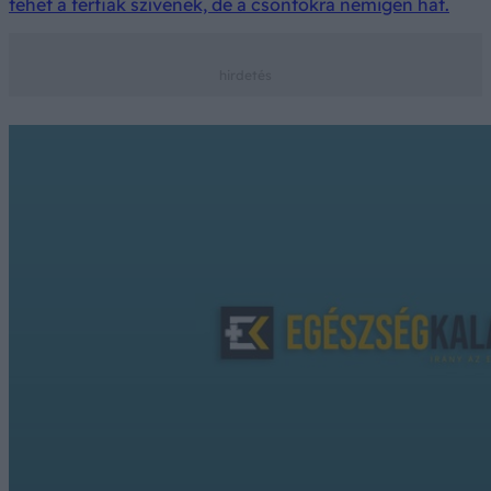
tehet a férfiak szívének, de a csontokra nemigen hat.