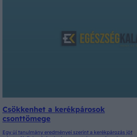
Csökkenhet a kerékpárosok
csonttömege
Egy új tanulmány eredményei szerint a kerékpározás jót