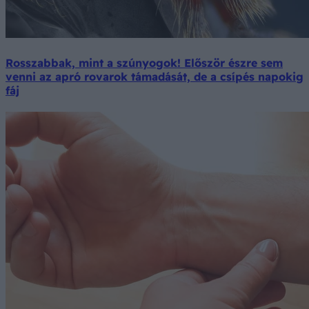
Rosszabbak, mint a szúnyogok! Először észre sem
venni az apró rovarok támadását, de a csípés napokig
fáj