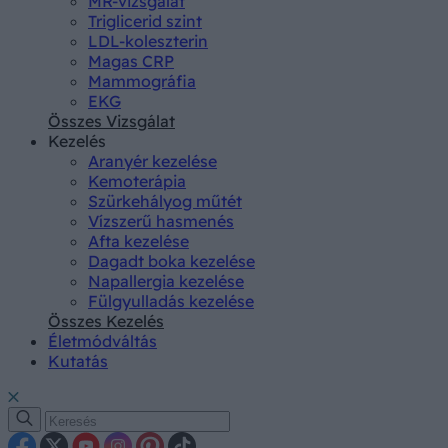
MR-vizsgálat
Triglicerid szint
LDL-koleszterin
Magas CRP
Mammográfia
EKG
Összes Vizsgálat
Kezelés
Aranyér kezelése
Kemoterápia
Szürkehályog műtét
Vízszerű hasmenés
Afta kezelése
Dagadt boka kezelése
Napallergia kezelése
Fülgyulladás kezelése
Összes Kezelés
Életmódváltás
Kutatás