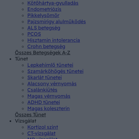
Kötőhártya-gyulladás
Endometriózis
Pikkelysömör
Pajzsmirigy alulműködés
ALS betegség
PCOS
Hisztamin intolerancia
Crohn betegség
Összes Betegségek A-Z
Tünet
Lepkehimlő tünetei
Szamárköhögés tünetei
Skarlát tünetei
Alacsony vérnyomás
Csalánkiütés
Magas vérnyomás
ADHD tünetei
Magas koleszterin
Összes Tünet
Vizsgálat
Kortizol szint
CT-vizsgálat