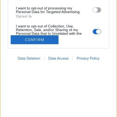
I want to opt-out of processing my
Personal Data for Targeted Advertising.
Opted In
I want to opt-out of Collection, Use,
Retention, Sale, and/or Sharing of my
Personal Data that Is Unrelated with the
Purposes for which it was collected.
CONFIRM
Opted Out
Hírek
Google consents
2024. szeptember 09. 14:34
Data Deletion
Data Access
Privacy Policy
Megosztás
Küldés
Küldés Messengeren
I want to allow Google to enable storage
related to advertising like cookies on web or
device identifiers in apps.
Tomanóczy Andrea
szerkesztő
I want to allow my user data to be sent to
Google for online advertising purposes.
I want to allow Google to send me
A problémákat különösen az emberi ürülék okozza.
personalized advertising.
I want to allow Google to enable storage