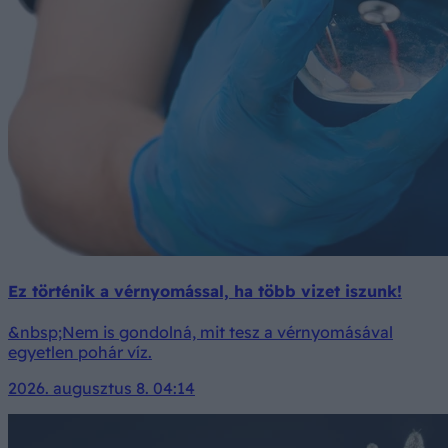
Ez történik a vérnyomással, ha több vizet iszunk!
&nbsp;Nem is gondolná, mit tesz a vérnyomásával
egyetlen pohár víz.
2026. augusztus 8. 04:14