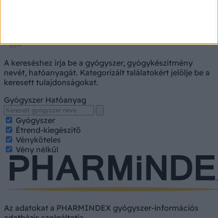
Gyógyszerkereső
A kereséshez írja be a gyógyszer, gyógykészítmény
nevét, hatóanyagát. Kategorizált találatokért jelölje be a
keresett tulajdonságokat.
Gyógyszer
Hatóanyag
Gyógyszer
Étrend-kiegészítő
Vényköteles
Vény nélkül
Az adatokat a PHARMINDEX gyógyszer-információs
adatbázis szolgáltatja