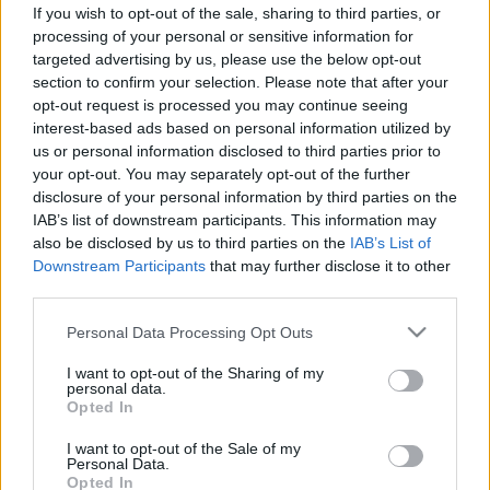
baktériumok a Dunában -
If you wish to opt-out of the sale, sharing to third parties, or
Budapesten elkeserítő a helyzet
processing of your personal or sensitive information for
targeted advertising by us, please use the below opt-out
section to confirm your selection. Please note that after your
opt-out request is processed you may continue seeing
interest-based ads based on personal information utilized by
us or personal information disclosed to third parties prior to
your opt-out. You may separately opt-out of the further
disclosure of your personal information by third parties on the
IAB’s list of downstream participants. This information may
also be disclosed by us to third parties on the
IAB’s List of
Downstream Participants
that may further disclose it to other
third parties.
Please note that this website/app uses one or more Google
Personal Data Processing Opt Outs
services and may gather and store information including but
not limited to your visit or usage behaviour. You may click to
I want to opt-out of the Sharing of my
personal data.
grant or deny consent to Google and its third-party tags to
Opted In
use your data for below specified purposes in below Google
consent section.
I want to opt-out of the Sale of my
Personal Data.
Opted In