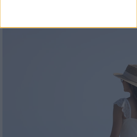
emberek kommunikációjában pedig bizonyos fordulatok
gyakrabban visszaköszönhetnek.
2026. augusztus 7. 12:34