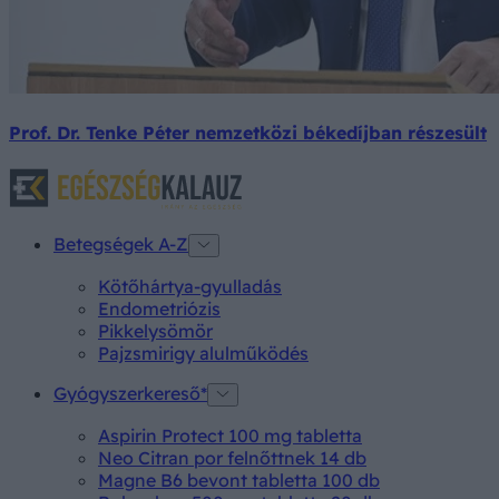
Prof. Dr. Tenke Péter nemzetközi békedíjban részesült
Betegségek A-Z
Kötőhártya-gyulladás
Endometriózis
Pikkelysömör
Pajzsmirigy alulműködés
Gyógyszerkereső*
Aspirin Protect 100 mg tabletta
Neo Citran por felnőttnek 14 db
Magne B6 bevont tabletta 100 db