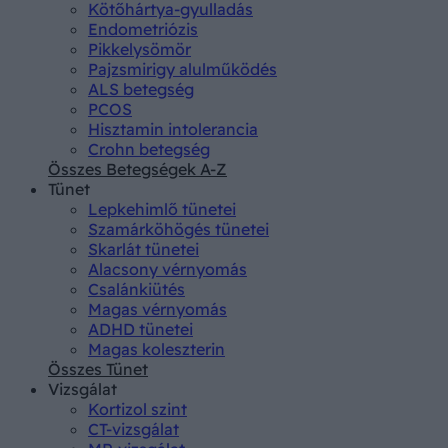
Kötőhártya-gyulladás
Endometriózis
Pikkelysömör
Pajzsmirigy alulműködés
ALS betegség
PCOS
Hisztamin intolerancia
Crohn betegség
Összes Betegségek A-Z
Tünet
Lepkehimlő tünetei
Szamárköhögés tünetei
Skarlát tünetei
Alacsony vérnyomás
Csalánkiütés
Magas vérnyomás
ADHD tünetei
Magas koleszterin
Összes Tünet
Vizsgálat
Kortizol szint
CT-vizsgálat