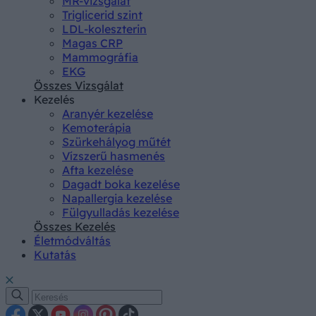
MR-vizsgálat
Triglicerid szint
LDL-koleszterin
Magas CRP
Mammográfia
EKG
Összes Vizsgálat
Kezelés
Aranyér kezelése
Kemoterápia
Szürkehályog műtét
Vízszerű hasmenés
Afta kezelése
Dagadt boka kezelése
Napallergia kezelése
Fülgyulladás kezelése
Összes Kezelés
Életmódváltás
Kutatás