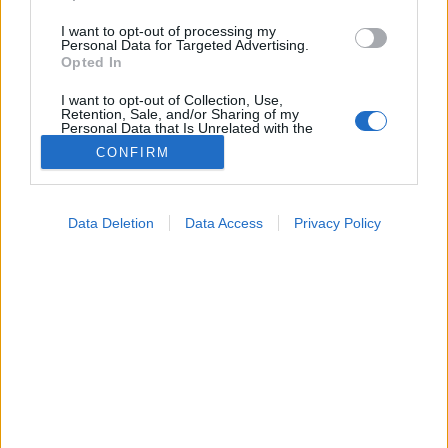
I want to opt-out of processing my
Personal Data for Targeted Advertising.
Opted In
I want to opt-out of Collection, Use,
Retention, Sale, and/or Sharing of my
Personal Data that Is Unrelated with the
Purposes for which it was collected.
CONFIRM
Opted Out
Hírek
2023. augusztus 13. 17:49
Google consents
Megosztás
Küldés
Küldés Messengeren
Data Deletion
Data Access
Privacy Policy
I want to allow Google to enable storage
related to advertising like cookies on web or
Nem akármilyen videóval jelentkezett be Krausz
device identifiers in apps.
Gábor az Országos Mentőszolgálat Facebook-oldalán.
I want to allow my user data to be sent to
Google for online advertising purposes.
I want to allow Google to send me
personalized advertising.
I want to allow Google to enable storage