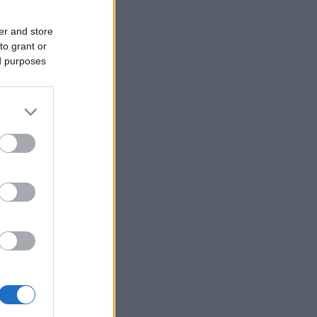
er and store
to grant or
ed purposes