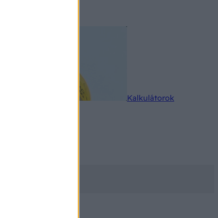
rkereső
Kalkulátorok