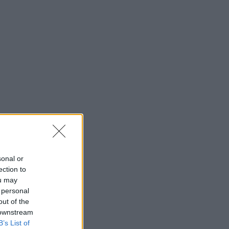
sonal or
ection to
ou may
 personal
out of the
 downstream
B’s List of