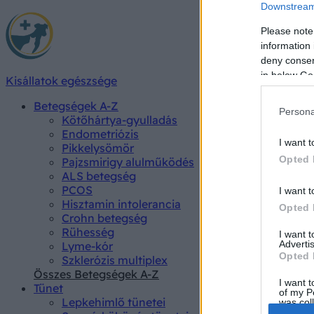
Downstream 
Please note
information 
deny consent
in below Go
Kisállatok egészsége
Betegségek A-Z
Persona
Kötőhártya-gyulladás
Endometriózis
I want t
Pikkelysömör
Opted 
Pajzsmirigy alulműködés
ALS betegség
PCOS
I want t
Hisztamin intolerancia
Opted 
Crohn betegség
Rühesség
I want 
Advertis
Lyme-kór
Opted 
Szklerózis multiplex
Összes Betegségek A-Z
I want t
Tünet
of my P
Lepkehimlő tünetei
was col