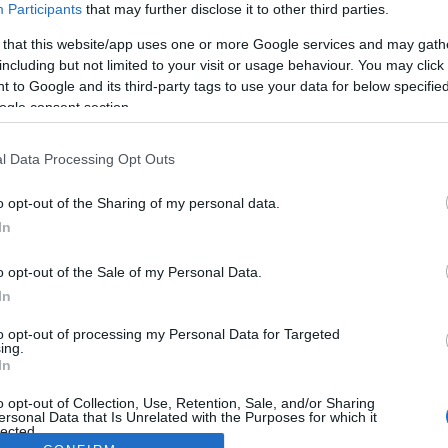
Participants
that may further disclose it to other third parties.
 that this website/app uses one or more Google services and may gath
including but not limited to your visit or usage behaviour. You may click 
 to Google and its third-party tags to use your data for below specifi
ogle consent section.
l Data Processing Opt Outs
o opt-out of the Sharing of my personal data.
In
o opt-out of the Sale of my Personal Data.
In
to opt-out of processing my Personal Data for Targeted
ing.
In
o opt-out of Collection, Use, Retention, Sale, and/or Sharing
ersonal Data that Is Unrelated with the Purposes for which it
lected.