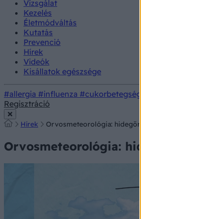
Vizsgálat
Kezelés
Életmódváltás
Kutatás
Prevenció
Hírek
Videók
Kisállatok egészsége
#allergia
#influenza
#cukorbetegség
#orvosmeteorológi
Regisztráció
Hírek
Orvosmeteorológia: hidegörvény jön szerdán! Nem a 
Orvosmeteorológia: hidegörvény jön