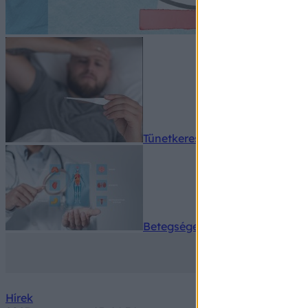
Tünetkereső
Betegségek A-Z
Hírek