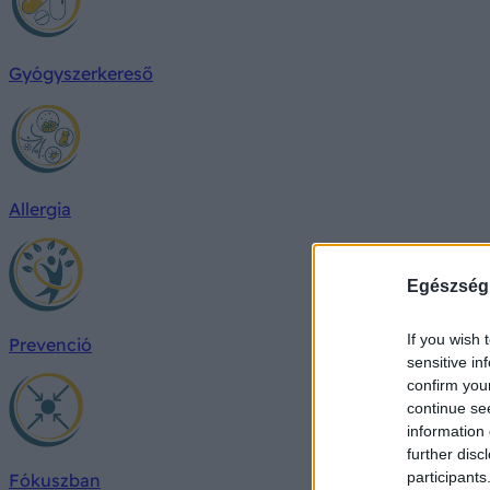
Gyógyszerkereső
Allergia
Egészség
If you wish 
Prevenció
sensitive in
confirm you
continue se
information 
further disc
participants
Fókuszban