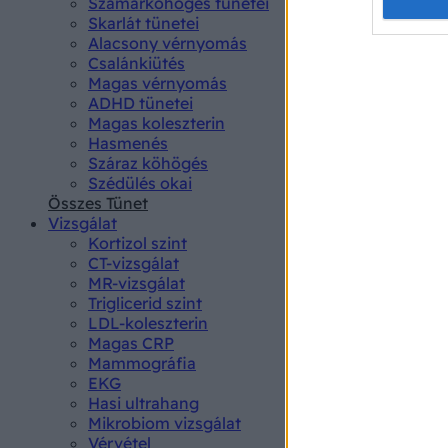
Opted 
Szamárköhögés tünetei
Skarlát tünetei
Alacsony vérnyomás
Google 
Csalánkiütés
Magas vérnyomás
I want t
ADHD tünetei
web or d
Magas koleszterin
Hasmenés
I want t
Száraz köhögés
purpose
Szédülés okai
Összes Tünet
I want 
Vizsgálat
Kortizol szint
I want t
CT-vizsgálat
web or d
MR-vizsgálat
Triglicerid szint
LDL-koleszterin
I want t
Magas CRP
or app.
Mammográfia
EKG
I want t
Hasi ultrahang
Mikrobiom vizsgálat
I want t
Vérvétel