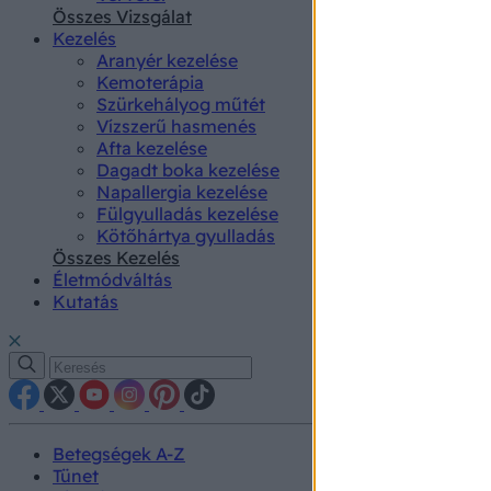
authenti
Összes Vizsgálat
Kezelés
Aranyér kezelése
Kemoterápia
Szürkehályog műtét
Vízszerű hasmenés
Afta kezelése
Dagadt boka kezelése
Napallergia kezelése
Fülgyulladás kezelése
Kötőhártya gyulladás
Összes Kezelés
Életmódváltás
Kutatás
Betegségek A-Z
Tünet