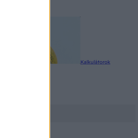
rkereső
Kalkulátorok