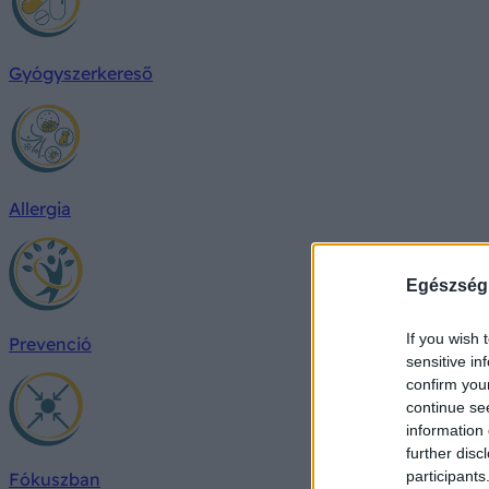
Gyógyszerkereső
Allergia
Egészség
If you wish 
Prevenció
sensitive in
confirm you
continue se
information 
further disc
participants
Fókuszban