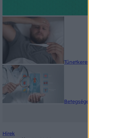
Tünetkereső
Betegségek A-Z
Hírek