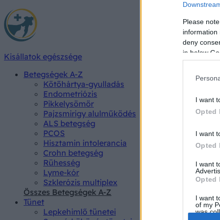
Downstream 
Please note
information 
deny consent
in below Go
Kisállatok egészsége
Betegségek A-Z
Persona
Kötőhártya-gyulladás
Endometriózis
I want t
Pikkelysömör
Opted 
Pajzsmirigy alulműködés
ALS betegség
PCOS
I want t
Hisztamin intolerancia
Opted 
Crohn betegség
Rühesség
I want 
Advertis
Lyme-kór
Opted 
Szklerózis multiplex
Összes Betegségek A-Z
I want t
Tünet
of my P
Lepkehimlő tünetei
was col