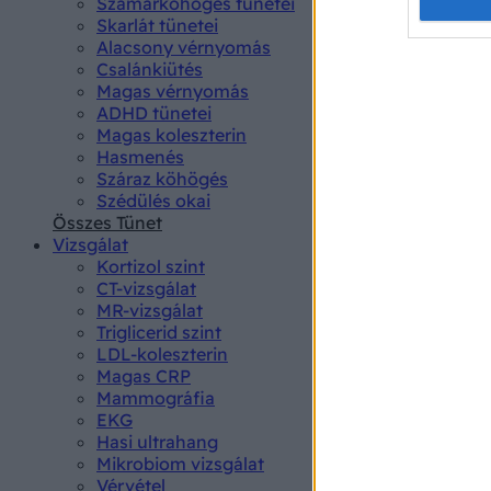
Opted 
Szamárköhögés tünetei
Skarlát tünetei
Alacsony vérnyomás
Google 
Csalánkiütés
Magas vérnyomás
I want t
ADHD tünetei
web or d
Magas koleszterin
Hasmenés
I want t
Száraz köhögés
purpose
Szédülés okai
Összes Tünet
I want 
Vizsgálat
Kortizol szint
I want t
CT-vizsgálat
web or d
MR-vizsgálat
Triglicerid szint
LDL-koleszterin
I want t
Magas CRP
or app.
Mammográfia
EKG
I want t
Hasi ultrahang
Mikrobiom vizsgálat
I want t
Vérvétel