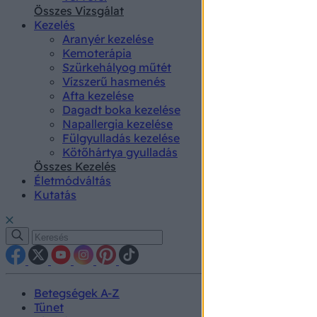
authenti
Összes Vizsgálat
Kezelés
Aranyér kezelése
Kemoterápia
Szürkehályog műtét
Vízszerű hasmenés
Afta kezelése
Dagadt boka kezelése
Napallergia kezelése
Fülgyulladás kezelése
Kötőhártya gyulladás
Összes Kezelés
Életmódváltás
Kutatás
Betegségek A-Z
Tünet