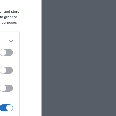
er and store
to grant or
ed purposes