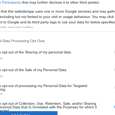
Participants
that may further disclose it to other third parties.
 that this website/app uses one or more Google services and may gath
including but not limited to your visit or usage behaviour. You may click 
 to Google and its third-party tags to use your data for below specifi
ogle consent section.
l Data Processing Opt Outs
o opt-out of the Sharing of my personal data.
In
o opt-out of the Sale of my Personal Data.
In
to opt-out of processing my Personal Data for Targeted
ing.
In
o opt-out of Collection, Use, Retention, Sale, and/or Sharing
ersonal Data that Is Unrelated with the Purposes for which it
lected.