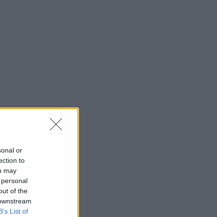
sonal or
ection to
ou may
 personal
out of the
 downstream
B’s List of