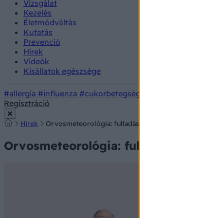
Vizsgálat
Kezelés
Életmódváltás
Kutatás
Prevenció
Hírek
Videók
Kisállatok egészsége
#allergia
#influenza
#cukorbetegség
#orvosmeteorológi
Regisztráció
Hírek
Orvosmeteorológia: fulladást és nehézlégzést okozha
Orvosmeteorológia: fulladást és neh