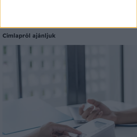
Címlapról ajánljuk