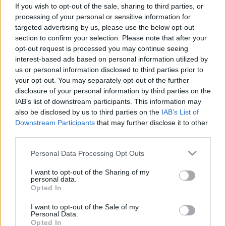
napsütés! Alattomos terhelést kap
If you wish to opt-out of the sale, sharing to third parties, or
processing of your personal or sensitive information for
a szívünk és az immunrendszerünk
targeted advertising by us, please use the below opt-out
vasárnap
section to confirm your selection. Please note that after your
opt-out request is processed you may continue seeing
interest-based ads based on personal information utilized by
us or personal information disclosed to third parties prior to
your opt-out. You may separately opt-out of the further
disclosure of your personal information by third parties on the
IAB’s list of downstream participants. This information may
also be disclosed by us to third parties on the
IAB’s List of
Downstream Participants
that may further disclose it to other
third parties.
Please note that this website/app uses one or more Google
Personal Data Processing Opt Outs
services and may gather and store information including but
not limited to your visit or usage behaviour. You may click to
I want to opt-out of the Sharing of my
personal data.
grant or deny consent to Google and its third-party tags to
Opted In
use your data for below specified purposes in below Google
consent section.
I want to opt-out of the Sale of my
Personal Data.
Opted In