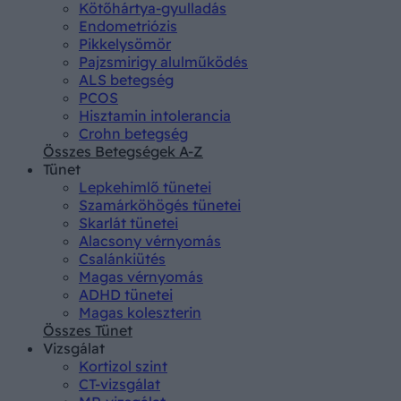
Kötőhártya-gyulladás
Endometriózis
Pikkelysömör
Pajzsmirigy alulműködés
ALS betegség
PCOS
Hisztamin intolerancia
Crohn betegség
Összes Betegségek A-Z
Tünet
Lepkehimlő tünetei
Szamárköhögés tünetei
Skarlát tünetei
Alacsony vérnyomás
Csalánkiütés
Magas vérnyomás
ADHD tünetei
Magas koleszterin
Összes Tünet
Vizsgálat
Kortizol szint
CT-vizsgálat