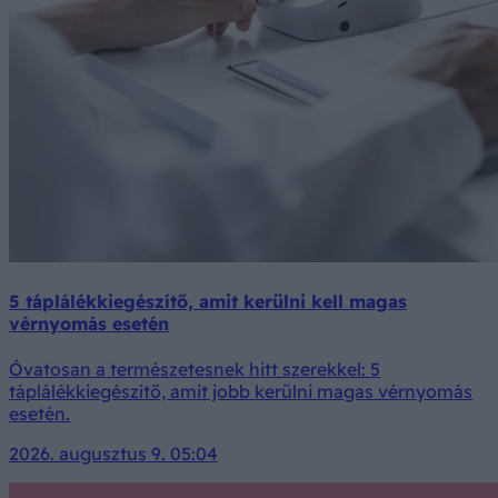
5 táplálékkiegészítő, amit kerülni kell magas
vérnyomás esetén
Óvatosan a természetesnek hitt szerekkel: 5
táplálékkiegészítő, amit jobb kerülni magas vérnyomás
esetén.
2026. augusztus 9. 05:04