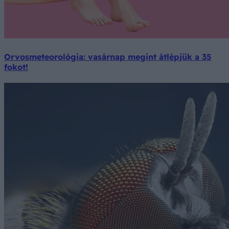
Orvosmeteorológia: vasárnap megint átlépjük a 35
fokot!