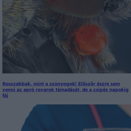
Rosszabbak, mint a szúnyogok! Először észre sem
venni az apró rovarok támadását, de a csípés napokig
fáj