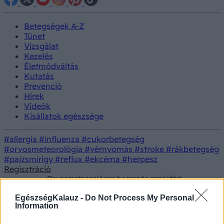
Betegségek A-Z
Tünet
Vizsgálat
Kezelés
Életmódváltás
Kutatás
Prevenció
Hírek
Videók
Kisállatok egészsége
#allergia
#influenza
#cukorbetegség
#orvosmeteorológia
#vérnyomás
#stroke
#rákbetegség
#pajzsmirigy
#reflux
#ekcéma
#herpesz
Regisztráció
Orvosmeteorológia: becsapós napsütés!
Hírek
Alattomos terhelést kap a szívünk és az
immunrendszerünk vasárnap
EgészségKalauz -
Do Not Process My Personal
Information
Orvosmeteorológia: becsapós