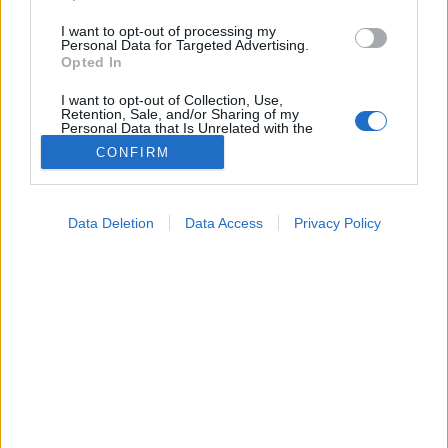
I want to opt-out of processing my
Personal Data for Targeted Advertising.
Opted In
I want to opt-out of Collection, Use,
Retention, Sale, and/or Sharing of my
Personal Data that Is Unrelated with the
Purposes for which it was collected.
CONFIRM
Opted Out
Google consents
Data Deletion
Data Access
Privacy Policy
I want to allow Google to enable storage
Hírek
related to advertising like cookies on web or
2026. április 25. 21:15
device identifiers in apps.
Megosztás
Küldés
Küldés Messengeren
I want to allow my user data to be sent to
Google for online advertising purposes.
PTA
dr. Pintér Ferenc
szakértő
szerző
meteogyógyász, Meteo Klinika
I want to allow Google to send me
personalized advertising.
Hiába vágyunk a hétvégi pihenésre, hiába marad
I want to allow Google to enable storage