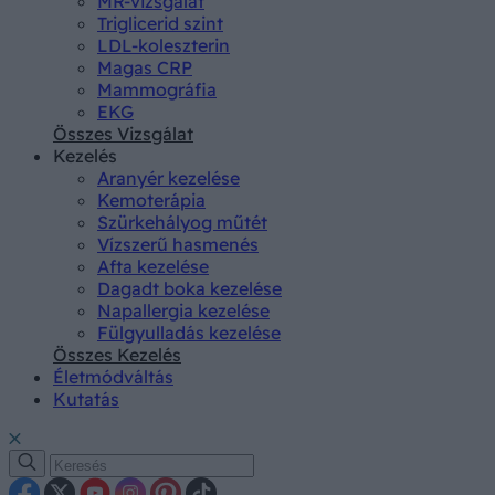
MR-vizsgálat
Triglicerid szint
LDL-koleszterin
Magas CRP
Mammográfia
EKG
Összes Vizsgálat
Kezelés
Aranyér kezelése
Kemoterápia
Szürkehályog műtét
Vízszerű hasmenés
Afta kezelése
Dagadt boka kezelése
Napallergia kezelése
Fülgyulladás kezelése
Összes Kezelés
Életmódváltás
Kutatás