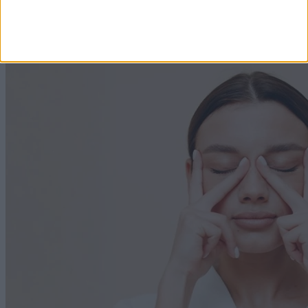
koffeinmentes, segíti az emésztést és az ereknek is
jót tesz