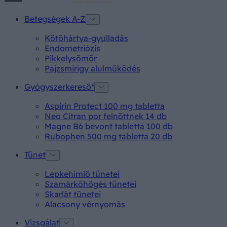
Betegségek A-Z
Kötőhártya-gyulladás
Endometriózis
Pikkelysömör
Pajzsmirigy alulműködés
Gyógyszerkereső*
Aspirin Protect 100 mg tabletta
Neo Citran por felnőttnek 14 db
Magne B6 bevont tabletta 100 db
Rubophen 500 mg tabletta 20 db
Tünet
Lepkehimlő tünetei
Szamárköhögés tünetei
Skarlát tünetei
Alacsony vérnyomás
Vizsgálat