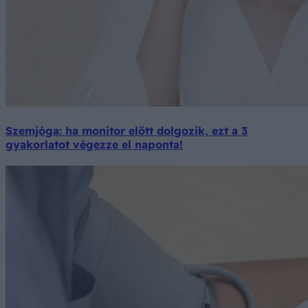
Szemjóga: ha monitor előtt dolgozik, ezt a 3
gyakorlatot végezze el naponta!