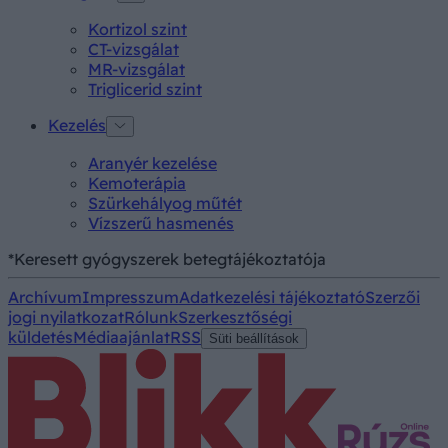
Kortizol szint
CT-vizsgálat
MR-vizsgálat
Triglicerid szint
Kezelés
Aranyér kezelése
Kemoterápia
Szürkehályog műtét
Vízszerű hasmenés
*Keresett gyógyszerek betegtájékoztatója
Archívum
Impresszum
Adatkezelési tájékoztató
Szerzői
jogi nyilatkozat
Rólunk
Szerkesztőségi
küldetés
Médiaajánlat
RSS
Süti beállítások