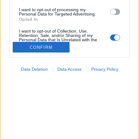
I want to opt-out of processing my
Personal Data for Targeted Advertising.
Opted In
I want to opt-out of Collection, Use,
Retention, Sale, and/or Sharing of my
Personal Data that Is Unrelated with the
Purposes for which it was collected.
CONFIRM
Máriatövis (Silybum marianum)
Opted Out
Google consents
Data Deletion
Data Access
Privacy Policy
I want to allow Google to enable storage
related to advertising like cookies on web or
device identifiers in apps.
I want to allow my user data to be sent to
Google for online advertising purposes.
I want to allow Google to send me
personalized advertising.
I want to allow Google to enable storage