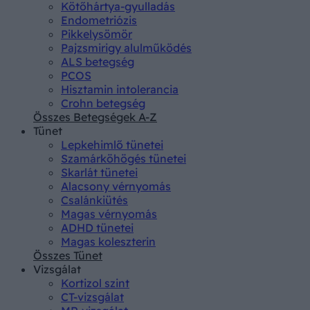
Kötőhártya-gyulladás
Endometriózis
Pikkelysömör
Pajzsmirigy alulműködés
ALS betegség
PCOS
Hisztamin intolerancia
Crohn betegség
Összes Betegségek A-Z
Tünet
Lepkehimlő tünetei
Szamárköhögés tünetei
Skarlát tünetei
Alacsony vérnyomás
Csalánkiütés
Magas vérnyomás
ADHD tünetei
Magas koleszterin
Összes Tünet
Vizsgálat
Kortizol szint
CT-vizsgálat