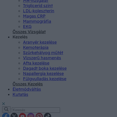
MR-vizsgálat
Triglicerid szint
LDL-koleszterin
Magas CRP
Mammográfia
EKG
Összes Vizsgálat
Kezelés
Aranyér kezelése
Kemoterápia
Szürkehályog műtét
Vízszerű hasmenés
Afta kezelése
Dagadt boka kezelése
Napallergia kezelése
Fülgyulladás kezelése
Összes Kezelés
Életmódváltás
Kutatás