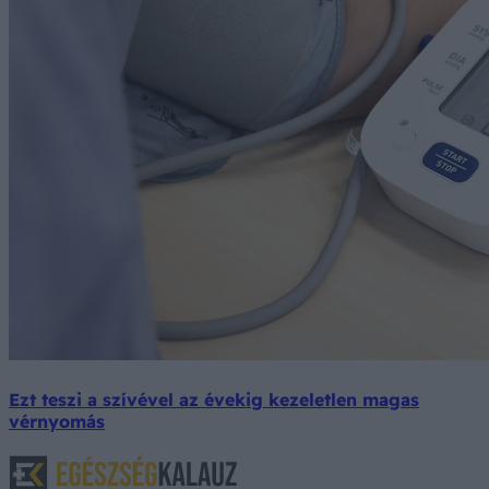
Ezt teszi a szívével az évekig kezeletlen magas
vérnyomás