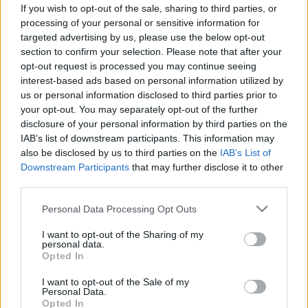
If you wish to opt-out of the sale, sharing to third parties, or
processing of your personal or sensitive information for
targeted advertising by us, please use the below opt-out
section to confirm your selection. Please note that after your
opt-out request is processed you may continue seeing
Gyógynövények
2011. április 29. 12:01
interest-based ads based on personal information utilized by
Módosítva: 2015. november 04. 13:49
us or personal information disclosed to third parties prior to
Megosztás
Küldés
Küldés Messengeren
your opt-out. You may separately opt-out of the further
disclosure of your personal information by third parties on the
IAB’s list of downstream participants. This information may
Egészségkalauz
also be disclosed by us to third parties on the
IAB’s List of
Egészségkalauz
Downstream Participants
that may further disclose it to other
third parties.
Please note that this website/app uses one or more Google
Personal Data Processing Opt Outs
A fészkesek családjába tartozó növény a mediterrán
services and may gather and store information including but
not limited to your visit or usage behaviour. You may click to
I want to opt-out of the Sharing of my
vidékeken és Észak-Afrikában őshonos. Az ókorból
personal data.
grant or deny consent to Google and its third-party tags to
ered, gyógyító célzatú alkalmazása: májbetegségek
Opted In
use your data for below specified purposes in below Google
esetén.
consent section.
I want to opt-out of the Sale of my
Personal Data.
Opted In