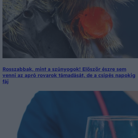
Rosszabbak, mint a szúnyogok! Először észre sem
venni az apró rovarok támadását, de a csípés napokig
fáj