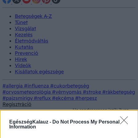
Betegségek A-Z
Tünet
Vizsgálat
Kezelés
Életmódváltás
Kutatás
Prevenció
Hírek
Videók
Kisállatok egészsége
#allergia
#influenza
#cukorbetegség
#orvosmeteorológia
#vérnyomás
#stroke
#rákbetegség
#pajzsmirigy
#reflux
#ekcéma
#herpesz
Regisztráció
Ha rendszeresen iszik ilyen
Orvostudományi
Kutatás
italt vigyázzon, növelheti a
kutatások
májrák kockázatát!
EgészségKalauz -
Do Not Process My Personal
Information
Ha rendszeresen iszik ilyen italt