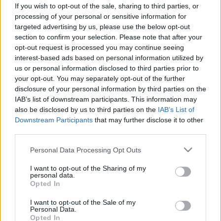
vigyázzon, növelheti a májrák
If you wish to opt-out of the sale, sharing to third parties, or
processing of your personal or sensitive information for
kockázatát!
targeted advertising by us, please use the below opt-out
section to confirm your selection. Please note that after your
opt-out request is processed you may continue seeing
interest-based ads based on personal information utilized by
us or personal information disclosed to third parties prior to
your opt-out. You may separately opt-out of the further
disclosure of your personal information by third parties on the
IAB’s list of downstream participants. This information may
also be disclosed by us to third parties on the
IAB’s List of
Downstream Participants
that may further disclose it to other
third parties.
Please note that this website/app uses one or more Google
Personal Data Processing Opt Outs
services and may gather and store information including but
not limited to your visit or usage behaviour. You may click to
I want to opt-out of the Sharing of my
personal data.
grant or deny consent to Google and its third-party tags to
Opted In
use your data for below specified purposes in below Google
consent section.
I want to opt-out of the Sale of my
Personal Data.
Opted In