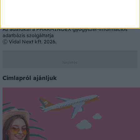
Az adatokat a PHARMINDEX gyógyszer-információs
adatbázis szolgáltatja
Ⓒ Vidal Next kft. 2026.
Címlapról ajánljuk