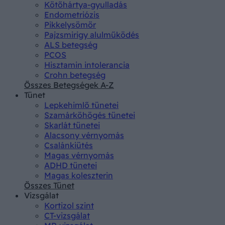
Kötőhártya-gyulladás
Endometriózis
Pikkelysömör
Pajzsmirigy alulműködés
ALS betegség
PCOS
Hisztamin intolerancia
Crohn betegség
Összes Betegségek A-Z
Tünet
Lepkehimlő tünetei
Szamárköhögés tünetei
Skarlát tünetei
Alacsony vérnyomás
Csalánkiütés
Magas vérnyomás
ADHD tünetei
Magas koleszterin
Összes Tünet
Vizsgálat
Kortizol szint
CT-vizsgálat