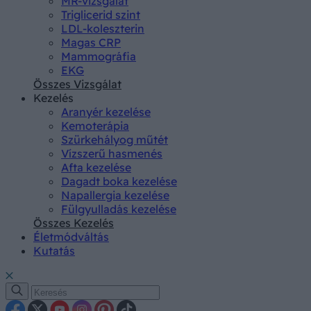
MR-vizsgálat
Triglicerid szint
LDL-koleszterin
Magas CRP
Mammográfia
EKG
Összes Vizsgálat
Kezelés
Aranyér kezelése
Kemoterápia
Szürkehályog műtét
Vízszerű hasmenés
Afta kezelése
Dagadt boka kezelése
Napallergia kezelése
Fülgyulladás kezelése
Összes Kezelés
Életmódváltás
Kutatás