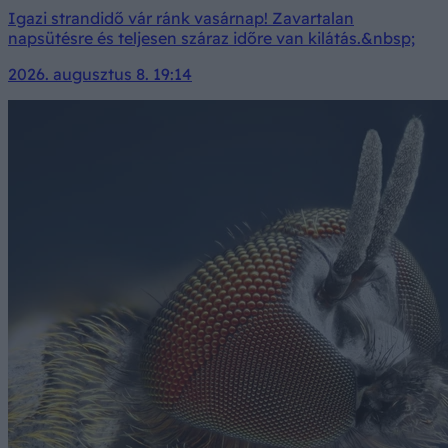
Igazi strandidő vár ránk vasárnap! Zavartalan
napsütésre és teljesen száraz időre van kilátás.&nbsp;
2026. augusztus 8. 19:14