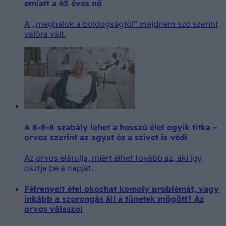
emiatt a 65 éves nő
A „meghalok a boldogságtól” majdnem szó szerint
valóra vált.
A 8-8-8 szabály lehet a hosszú élet egyik titka –
orvos szerint az agyat és a szívet is védi
Az orvos elárulja, miért élhet tovább az, aki így
osztja be a napját.
Félrenyelt étel okozhat komoly problémát, vagy
inkább a szorongás áll a tünetek mögött? Az
orvos válaszol