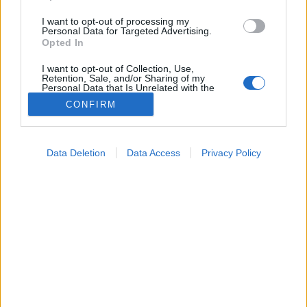
I want to opt-out of processing my
Personal Data for Targeted Advertising.
Opted In
I want to opt-out of Collection, Use,
Retention, Sale, and/or Sharing of my
Personal Data that Is Unrelated with the
Purposes for which it was collected.
CONFIRM
Opted Out
Orvostudományi kutatások
2026. június 10. 12:24
Google consents
Megosztás
Küldés
Küldés Messengeren
Data Deletion
Data Access
Privacy Policy
I want to allow Google to enable storage
related to advertising like cookies on web or
device identifiers in apps.
Tomanóczy Andrea
szerkesztő
I want to allow my user data to be sent to
Google for online advertising purposes.
A tudósok szerint ma is zajlik „élet” a több mint 5300
I want to allow Google to send me
personalized advertising.
éves múmiában.
I want to allow Google to enable storage