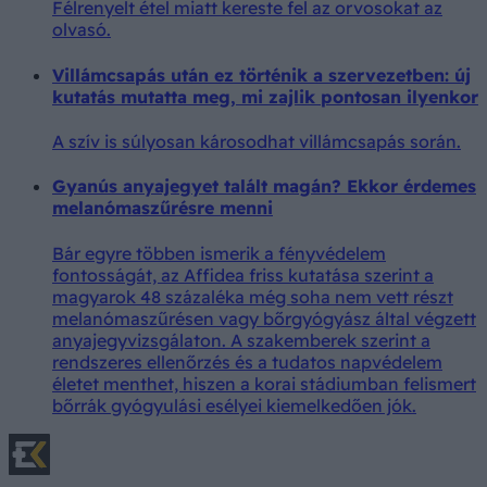
Félrenyelt étel miatt kereste fel az orvosokat az
olvasó.
Villámcsapás után ez történik a szervezetben: új
kutatás mutatta meg, mi zajlik pontosan ilyenkor
A szív is súlyosan károsodhat villámcsapás során.
Gyanús anyajegyet talált magán? Ekkor érdemes
melanómaszűrésre menni
Bár egyre többen ismerik a fényvédelem
fontosságát, az Affidea friss kutatása szerint a
magyarok 48 százaléka még soha nem vett részt
melanómaszűrésen vagy bőrgyógyász által végzett
anyajegyvizsgálaton. A szakemberek szerint a
rendszeres ellenőrzés és a tudatos napvédelem
életet menthet, hiszen a korai stádiumban felismert
bőrrák gyógyulási esélyei kiemelkedően jók.