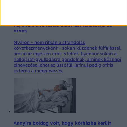
Fáj a füle strandolás után? Ezt tanácsolja az
orvos
Nyáron – nem ritkán a strandolás
következményeként – sokan küzdenek fülfájással,
ami akár egészen erős is lehet. Ilyenkor sokan a
hallójárat-gyulladásra gondolnak, aminek köznapi
elnevezése lehet az úszófül, latinul pedig otitis
externa a megnevezés.
Annyira boldog volt, hogy kórházba került