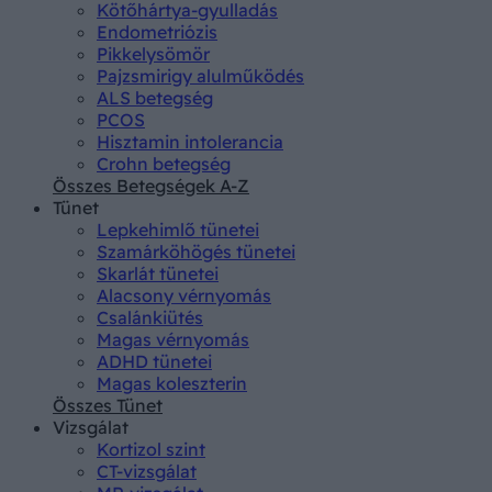
Kötőhártya-gyulladás
Endometriózis
Pikkelysömör
Pajzsmirigy alulműködés
ALS betegség
PCOS
Hisztamin intolerancia
Crohn betegség
Összes Betegségek A-Z
Tünet
Lepkehimlő tünetei
Szamárköhögés tünetei
Skarlát tünetei
Alacsony vérnyomás
Csalánkiütés
Magas vérnyomás
ADHD tünetei
Magas koleszterin
Összes Tünet
Vizsgálat
Kortizol szint
CT-vizsgálat