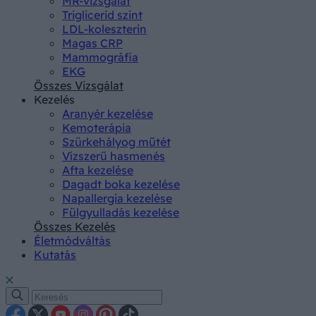
MR-vizsgálat
Triglicerid szint
LDL-koleszterin
Magas CRP
Mammográfia
EKG
Összes Vizsgálat
Kezelés
Aranyér kezelése
Kemoterápia
Szürkehályog műtét
Vízszerű hasmenés
Afta kezelése
Dagadt boka kezelése
Napallergia kezelése
Fülgyulladás kezelése
Összes Kezelés
Életmódváltás
Kutatás