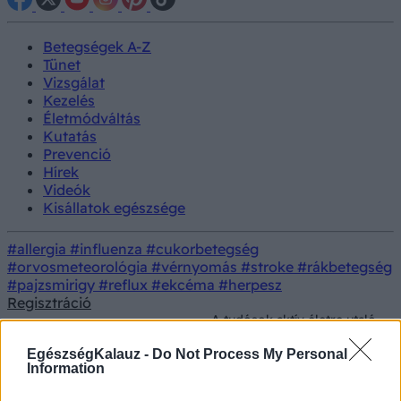
Betegségek A-Z
Tünet
Vizsgálat
Kezelés
Életmódváltás
Kutatás
Prevenció
Hírek
Videók
Kisállatok egészsége
#allergia
#influenza
#cukorbetegség
#orvosmeteorológia
#vérnyomás
#stroke
#rákbetegség
#pajzsmirigy
#reflux
#ekcéma
#herpesz
Regisztráció
A tudósok aktív életre utaló
Orvostudományi
Kutatás
jeleket találtak Ötzi-ben, a
kutatások
jégemberben
EgészségKalauz -
Do Not Process My Personal
Information
A tudósok aktív életre utaló jeleket