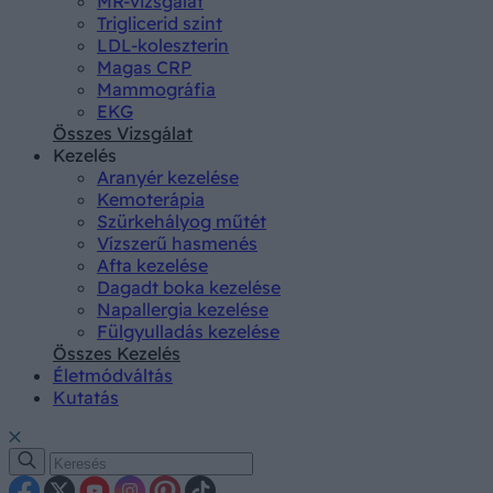
MR-vizsgálat
Triglicerid szint
LDL-koleszterin
Magas CRP
Mammográfia
EKG
Összes Vizsgálat
Kezelés
Aranyér kezelése
Kemoterápia
Szürkehályog műtét
Vízszerű hasmenés
Afta kezelése
Dagadt boka kezelése
Napallergia kezelése
Fülgyulladás kezelése
Összes Kezelés
Életmódváltás
Kutatás