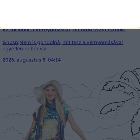
Ez történik a vérnyomással, ha több vizet iszunk!
&nbsp;Nem is gondolná, mit tesz a vérnyomásával
egyetlen pohár víz.
2026. augusztus 8. 04:14