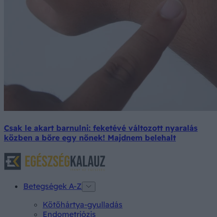
Csak le akart barnulni: feketévé változott nyaralás
közben a bőre egy nőnek! Majdnem belehalt
Betegségek A-Z
Kötőhártya-gyulladás
Endometriózis