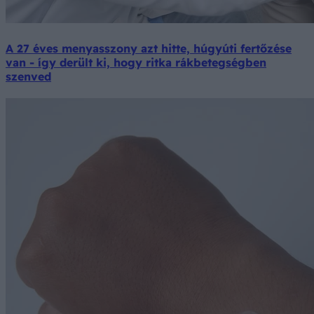
A 27 éves menyasszony azt hitte, húgyúti fertőzése
van - így derült ki, hogy ritka rákbetegségben
szenved