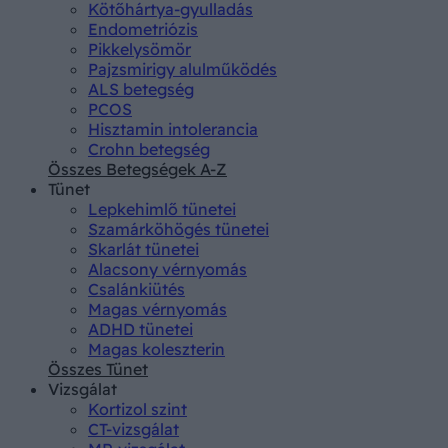
Kötőhártya-gyulladás
Endometriózis
Pikkelysömör
Pajzsmirigy alulműködés
ALS betegség
PCOS
Hisztamin intolerancia
Crohn betegség
Összes Betegségek A-Z
Tünet
Lepkehimlő tünetei
Szamárköhögés tünetei
Skarlát tünetei
Alacsony vérnyomás
Csalánkiütés
Magas vérnyomás
ADHD tünetei
Magas koleszterin
Összes Tünet
Vizsgálat
Kortizol szint
CT-vizsgálat