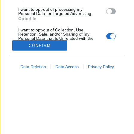
I want to opt-out of processing my
Personal Data for Targeted Advertising.
Opted In
I want to opt-out of Collection, Use,
Retention, Sale, and/or Sharing of my
Personal Data that Is Unrelated with the
Purposes for which it was collected.
CONFIRM
Opted Out
Betegségek
Google consents
2024. november 02. 14:34
Data Deletion
Data Access
Privacy Policy
Megosztás
Küldés
Küldés Messengeren
I want to allow Google to enable storage
related to advertising like cookies on web or
device identifiers in apps.
Egészségkalauz
Egészségkalauz
I want to allow my user data to be sent to
Google for online advertising purposes.
I want to allow Google to send me
A gyomorrákhoz vezető körülmények egy részét
personalized advertising.
tudatos döntésekkel is képesek lennénk befolyásolni.
I want to allow Google to enable storage