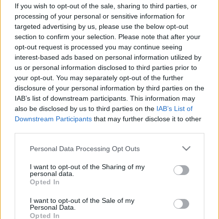
szokások is növelhetik a
If you wish to opt-out of the sale, sharing to third parties, or
gyomorrák esélyét
processing of your personal or sensitive information for
targeted advertising by us, please use the below opt-out
section to confirm your selection. Please note that after your
opt-out request is processed you may continue seeing
interest-based ads based on personal information utilized by
us or personal information disclosed to third parties prior to
your opt-out. You may separately opt-out of the further
disclosure of your personal information by third parties on the
IAB’s list of downstream participants. This information may
also be disclosed by us to third parties on the
IAB’s List of
Downstream Participants
that may further disclose it to other
third parties.
Please note that this website/app uses one or more Google
Personal Data Processing Opt Outs
services and may gather and store information including but
not limited to your visit or usage behaviour. You may click to
I want to opt-out of the Sharing of my
personal data.
grant or deny consent to Google and its third-party tags to
Opted In
use your data for below specified purposes in below Google
consent section.
I want to opt-out of the Sale of my
Personal Data.
Opted In