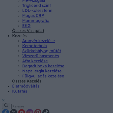
MR-vizsgálat
Triglicerid szint
LDL-koleszterin
Magas CRP
Mammográfia
EKG
Összes Vizsgálat
Kezelés
Aranyér kezelése
Kemoterápia
Szürkehályog műtét
Vízszerű hasmenés
Afta kezelése
Dagadt boka kezelése
Napallergia kezelése
Fülgyulladás kezelése
Összes Kezelés
Életmódváltás
Kutatás