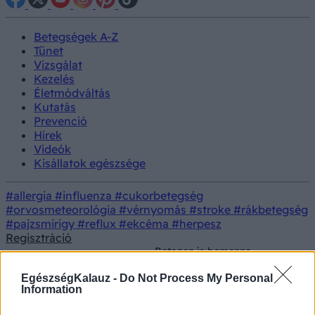
Betegségek A-Z
Tünet
Vizsgálat
Kezelés
Életmódváltás
Kutatás
Prevenció
Hírek
Videók
Kisállatok egészsége
#allergia
#influenza
#cukorbetegség
#orvosmeteorológia
#vérnyomás
#stroke
#rákbetegség
#pajzsmirigy
#reflux
#ekcéma
#herpesz
Regisztráció
Betegen is bemenne
dolgozni? Ha ilyen tünetei
Orvosnál
Diagnosztika
vannak, jobban teszi, ha
EgészségKalauz -
Do Not Process My Personal
otthon marad!
Information