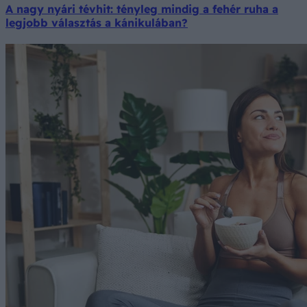
A nagy nyári tévhit: tényleg mindig a fehér ruha a
legjobb választás a kánikulában?