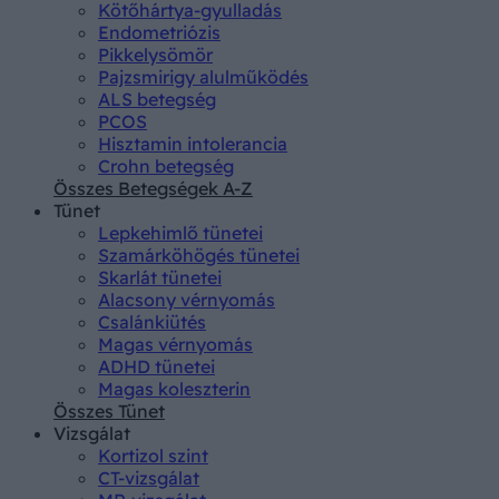
Kötőhártya-gyulladás
Endometriózis
Pikkelysömör
Pajzsmirigy alulműködés
ALS betegség
PCOS
Hisztamin intolerancia
Crohn betegség
Összes Betegségek A-Z
Tünet
Lepkehimlő tünetei
Szamárköhögés tünetei
Skarlát tünetei
Alacsony vérnyomás
Csalánkiütés
Magas vérnyomás
ADHD tünetei
Magas koleszterin
Összes Tünet
Vizsgálat
Kortizol szint
CT-vizsgálat