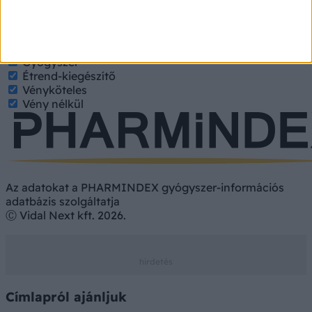
keresett tulajdonságokat.
Gyógyszer
Hatóanyag
Gyógyszer
Étrend-kiegészítő
Vényköteles
Vény nélkül
Az adatokat a PHARMINDEX gyógyszer-információs
adatbázis szolgáltatja
Ⓒ Vidal Next kft. 2026.
Címlapról ajánljuk