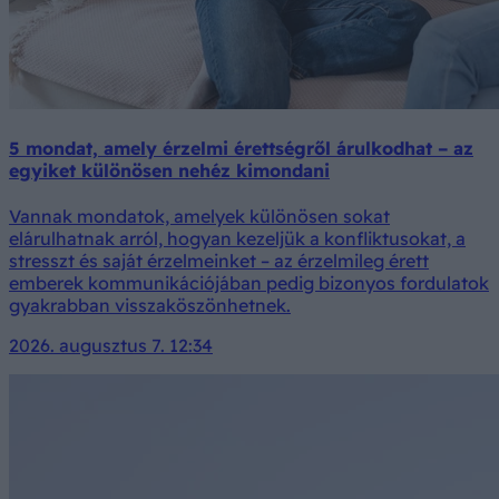
5 mondat, amely érzelmi érettségről árulkodhat – az
egyiket különösen nehéz kimondani
Vannak mondatok, amelyek különösen sokat
elárulhatnak arról, hogyan kezeljük a konfliktusokat, a
stresszt és saját érzelmeinket – az érzelmileg érett
emberek kommunikációjában pedig bizonyos fordulatok
gyakrabban visszaköszönhetnek.
2026. augusztus 7. 12:34