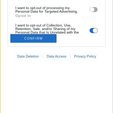
I want to opt-out of processing my
Personal Data for Targeted Advertising.
Opted In
I want to opt-out of Collection, Use,
Retention, Sale, and/or Sharing of my
Personal Data that Is Unrelated with the
Purposes for which it was collected.
CONFIRM
Opted Out
Google consents
Data Deletion
Data Access
Privacy Policy
Diagnosztika
I want to allow Google to enable storage
2024. október 09. 17:14
related to advertising like cookies on web or
Megosztás
Küldés
Küldés Messengeren
device identifiers in apps.
I want to allow my user data to be sent to
Egészségkalauz
Google for online advertising purposes.
Egészségkalauz
I want to allow Google to send me
personalized advertising.
Jelentsen beteget - mondjon bármit is a főnök.
I want to allow Google to enable storage