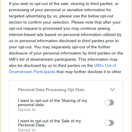
Betegen is bemenne dolgozni? Ha
If you wish to opt-out of the sale, sharing to third parties, or
ilyen tünetei vannak, jobban teszi,
processing of your personal or sensitive information for
targeted advertising by us, please use the below opt-out
ha otthon marad!
section to confirm your selection. Please note that after your
opt-out request is processed you may continue seeing
interest-based ads based on personal information utilized by
us or personal information disclosed to third parties prior to
your opt-out. You may separately opt-out of the further
disclosure of your personal information by third parties on the
IAB’s list of downstream participants. This information may
also be disclosed by us to third parties on the
IAB’s List of
Downstream Participants
that may further disclose it to other
third parties.
Please note that this website/app uses one or more Google
Personal Data Processing Opt Outs
services and may gather and store information including but
not limited to your visit or usage behaviour. You may click to
I want to opt-out of the Sharing of my
personal data.
grant or deny consent to Google and its third-party tags to
Opted In
use your data for below specified purposes in below Google
consent section.
I want to opt-out of the Sale of my
Personal Data.
Opted In