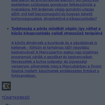
esetekben szükséges gondosan felkészülniük a
nyaralásra. Mit érdemes végig gondolni utazás
előtt, mit kell becsomagolni és hogyan tehető
biztonságosabbá, élvezhetővé a kikapcsolódás?
Tudatosság a póráz mindkét végén: így válhat a
közös kikapcsolódás valódi stresszűző terápiává
A közös élmények a kuytának és a gázdájának is
kellenek - töltsön el tartalmas időt négylábú
kedvencével! A Mancspartyn egész nap izgalmas
programok várják a gazdikat és kedvenceiket.
Nevezzetek a kutya szépség- és ügyességi
versenyre, pihenjetek meg a Mancsbárban a finom
falatok mellett, készítsetek emlékezetes fotókat a
fotósarokban.
TÜNETKERESŐ