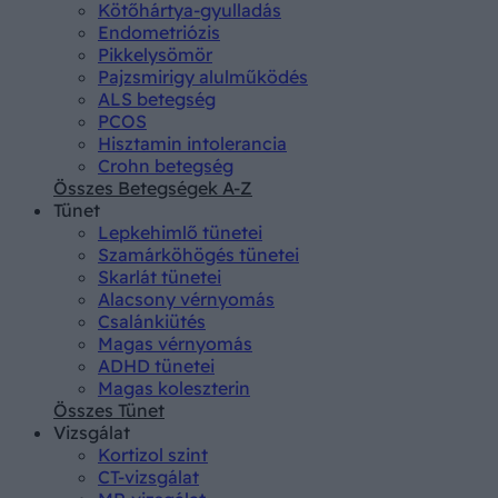
Kötőhártya-gyulladás
Endometriózis
Pikkelysömör
Pajzsmirigy alulműködés
ALS betegség
PCOS
Hisztamin intolerancia
Crohn betegség
Összes Betegségek A-Z
Tünet
Lepkehimlő tünetei
Szamárköhögés tünetei
Skarlát tünetei
Alacsony vérnyomás
Csalánkiütés
Magas vérnyomás
ADHD tünetei
Magas koleszterin
Összes Tünet
Vizsgálat
Kortizol szint
CT-vizsgálat