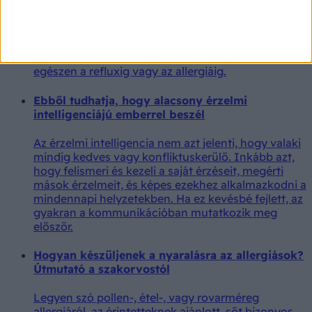
megköszörüli a torkát, pedig nem fáj a torka és
nem köhög, érdemes utánajárni az okának. Az
állandó torokköszörülés ugyanis nem önálló
betegség, hanem egy tünet, amelynek számos
kiváltó oka lehet – az ártalmatlan irritációtól
egészen a refluxig vagy az allergiáig.
Ebből tudhatja, hogy alacsony érzelmi
intelligenciájú emberrel beszél
Az érzelmi intelligencia nem azt jelenti, hogy valaki
mindig kedves vagy konfliktuskerülő. Inkább azt,
hogy felismeri és kezeli a saját érzéseit, megérti
mások érzelmeit, és képes ezekhez alkalmazkodni a
mindennapi helyzetekben. Ha ez kevésbé fejlett, az
gyakran a kommunikációban mutatkozik meg
először.
Hogyan készüljenek a nyaralásra az allergiások?
Útmutató a szakorvostól
Legyen szó pollen-, étel-, vagy rovarméreg
allergiáról, az érintetteknek ajánlott, sőt bizonyos