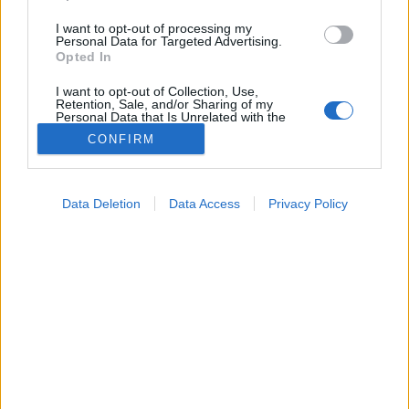
I want to opt-out of processing my
Personal Data for Targeted Advertising.
Opted In
I want to opt-out of Collection, Use,
Retention, Sale, and/or Sharing of my
Personal Data that Is Unrelated with the
Purposes for which it was collected.
CONFIRM
Opted Out
Diagnosztika
2023. október 21. 15:04
Google consents
Megosztás
Küldés
Küldés Messengeren
Data Deletion
Data Access
Privacy Policy
I want to allow Google to enable storage
related to advertising like cookies on web or
Tévútra vihet az öndiagnózis, és a lelet értelmezése
device identifiers in apps.
során is könnyen félre érthetünk jelöléseket.
I want to allow my user data to be sent to
Google for online advertising purposes.
I want to allow Google to send me
personalized advertising.
I want to allow Google to enable storage