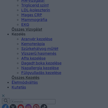
MR-vizsgálat
Triglicerid szint
LDL-koleszterin
Magas CRP
Mammográfia
EKG
Összes Vizsgálat
Kezelés
Aranyér kezelése
Kemoterápia
Szürkehályog műtét
Vízszerű hasmenés
Afta kezelése
Dagadt boka kezelése
Napallergia kezelése
Fülgyulladás kezelése
Összes Kezelés
Életmódváltás
Kutatás