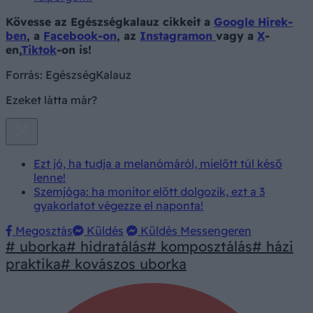
Kövesse az Egészségkalauz cikkeit a
Google Hírek-
ben
, a
Facebook-on
, az
Instagramon
vagy a
X
-
en,
Tiktok
-on is!
Forrás:
EgészségKalauz
Ezeket látta már?
Ezt jó, ha tudja a melanómáról, mielőtt túl késő
lenne!
Szemjóga: ha monitor előtt dolgozik, ezt a 3
gyakorlatot végezze el naponta!
Megosztás
Küldés
Küldés Messengeren
# uborka
# hidratálás
# komposztálás
# házi
praktika
# kovászos uborka