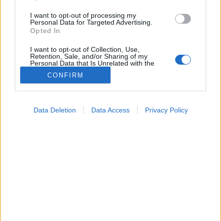
I want to opt-out of processing my
Personal Data for Targeted Advertising.
Opted In
I want to opt-out of Collection, Use,
Retention, Sale, and/or Sharing of my
Personal Data that Is Unrelated with the
Purposes for which it was collected.
CONFIRM
Opted Out
Google consents
Data Deletion
Data Access
Privacy Policy
I want to allow Google to enable storage
related to advertising like cookies on web or
Konyhai alapanyagok
device identifiers in apps.
2026. május 26. 16:54
Megosztás
Küldés
Küldés Messengeren
I want to allow my user data to be sent to
Google for online advertising purposes.
PTA
I want to allow Google to send me
szerző
personalized advertising.
I want to allow Google to enable storage