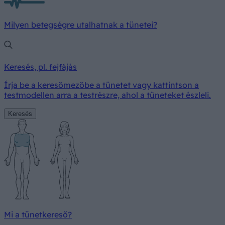
Milyen betegségre utalhatnak a tünetei?
Keresés, pl. fejfájás
Írja be a keresőmezőbe a tünetet vagy kattintson a
testmodellen arra a testrészre, ahol a tüneteket észleli.
Keresés
Mi a tünetkereső?