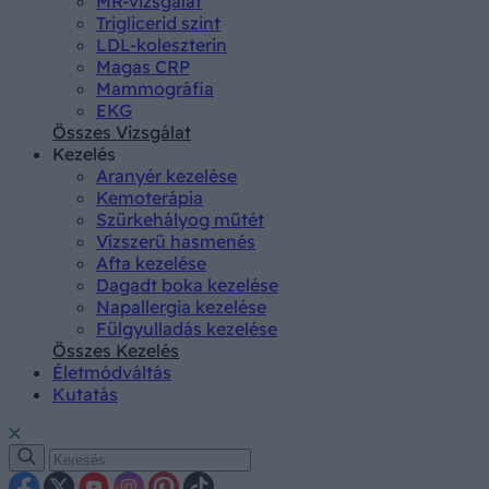
MR-vizsgálat
Triglicerid szint
LDL-koleszterin
Magas CRP
Mammográfia
EKG
Összes Vizsgálat
Kezelés
Aranyér kezelése
Kemoterápia
Szürkehályog műtét
Vízszerű hasmenés
Afta kezelése
Dagadt boka kezelése
Napallergia kezelése
Fülgyulladás kezelése
Összes Kezelés
Életmódváltás
Kutatás