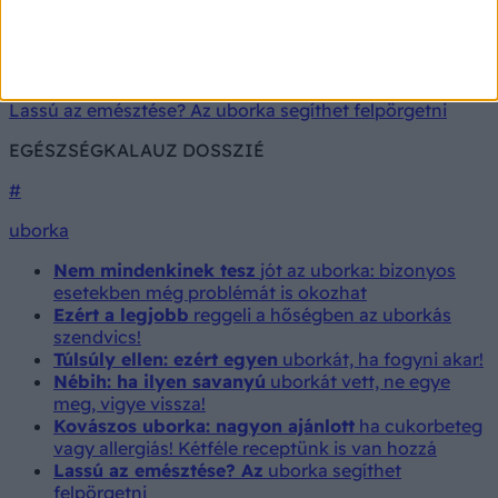
Kapcsolódó cikk
Lassú az emésztése? Az uborka segíthet felpörgetni
EGÉSZSÉGKALAUZ DOSSZIÉ
#
uborka
Nem mindenkinek tesz
jót az uborka: bizonyos
esetekben még problémát is okozhat
Ezért a legjobb
reggeli a hőségben az uborkás
szendvics!
Túlsúly ellen: ezért egyen
uborkát, ha fogyni akar!
Nébih: ha ilyen savanyú
uborkát vett, ne egye
meg, vigye vissza!
Kovászos uborka: nagyon ajánlott
ha cukorbeteg
vagy allergiás! Kétféle receptünk is van hozzá
Lassú az emésztése? Az
uborka segíthet
felpörgetni