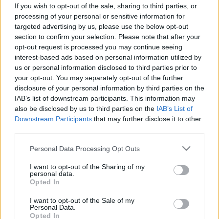
If you wish to opt-out of the sale, sharing to third parties, or
Nem véletlenül kívánjuk: ezért
processing of your personal or sensitive information for
olyan egészséges a kerti uborka!
targeted advertising by us, please use the below opt-out
section to confirm your selection. Please note that after your
Nem sárgul be és bőségesen terem
opt-out request is processed you may continue seeing
majd ezzel a házi műtrágyával
interest-based ads based on personal information utilized by
us or personal information disclosed to third parties prior to
your opt-out. You may separately opt-out of the further
disclosure of your personal information by third parties on the
IAB’s list of downstream participants. This information may
also be disclosed by us to third parties on the
IAB’s List of
Downstream Participants
that may further disclose it to other
third parties.
Please note that this website/app uses one or more Google
Personal Data Processing Opt Outs
services and may gather and store information including but
not limited to your visit or usage behaviour. You may click to
I want to opt-out of the Sharing of my
personal data.
grant or deny consent to Google and its third-party tags to
Opted In
use your data for below specified purposes in below Google
consent section.
I want to opt-out of the Sale of my
Personal Data.
Opted In