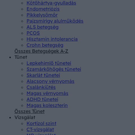
Kötőhártya-gyulladás
Endometriózis
Pikkelysömör
Pajzsmirigy alulműködés
ALS betegség
PCOS
Hisztamin intolerancia
Crohn betegség
Összes Betegségek A-Z
Tünet
Lepkehimlő tünetei
Szamárköhögés tünetei
Skarlát tünetei
Alacsony vérnyomás
Csalánkiütés
Magas vérnyomás
ADHD tünetei
Magas koleszterin
Összes Tünet
Vizsgálat
Kortizol szint
CT-vizsgálat