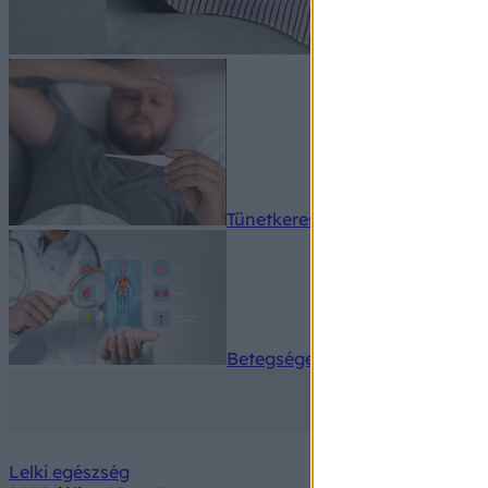
Tünetkereső
Betegségek A-Z
Lelki egészség