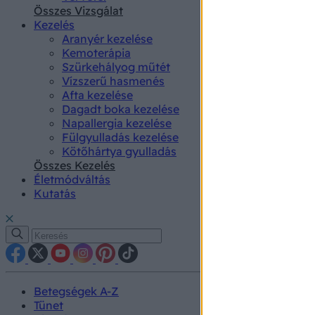
authenti
Összes Vizsgálat
Kezelés
Aranyér kezelése
Kemoterápia
Szürkehályog műtét
Vízszerű hasmenés
Afta kezelése
Dagadt boka kezelése
Napallergia kezelése
Fülgyulladás kezelése
Kötőhártya gyulladás
Összes Kezelés
Életmódváltás
Kutatás
Betegségek A-Z
Tünet