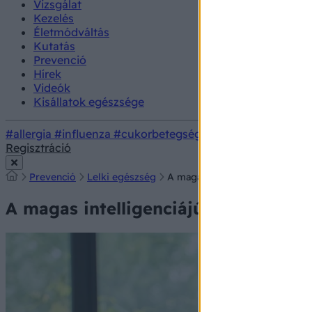
Vizsgálat
Kezelés
Életmódváltás
Kutatás
Prevenció
Hírek
Videók
Kisállatok egészsége
#allergia
#influenza
#cukorbetegség
#orvosmeteorológi
Regisztráció
Prevenció
Lelki egészség
A magas intelligenciájú ember
A magas intelligenciájú emberek g