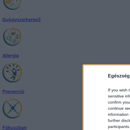
Gyógyszerkereső
Allergia
Egészség
If you wish 
Prevenció
sensitive in
confirm you
continue se
information 
further disc
participants
Fókuszban