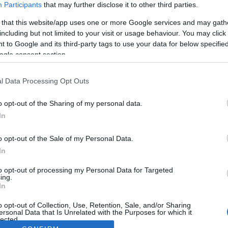
Participants
that may further disclose it to other third parties.
 that this website/app uses one or more Google services and may gath
including but not limited to your visit or usage behaviour. You may click 
 to Google and its third-party tags to use your data for below specifi
ogle consent section.
l Data Processing Opt Outs
o opt-out of the Sharing of my personal data.
In
o opt-out of the Sale of my Personal Data.
In
to opt-out of processing my Personal Data for Targeted
ing.
In
o opt-out of Collection, Use, Retention, Sale, and/or Sharing
ersonal Data that Is Unrelated with the Purposes for which it
lected.