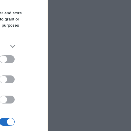
er and store
to grant or
ed purposes