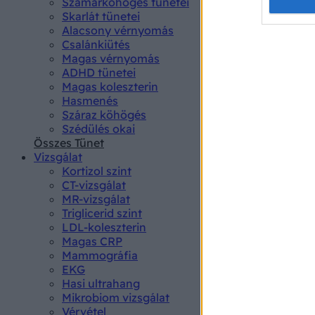
Opted 
Szamárköhögés tünetei
Skarlát tünetei
Alacsony vérnyomás
Google 
Csalánkiütés
Magas vérnyomás
I want t
ADHD tünetei
web or d
Magas koleszterin
Hasmenés
I want t
Száraz köhögés
purpose
Szédülés okai
Összes Tünet
I want 
Vizsgálat
Kortizol szint
I want t
CT-vizsgálat
web or d
MR-vizsgálat
Triglicerid szint
LDL-koleszterin
I want t
Magas CRP
or app.
Mammográfia
EKG
I want t
Hasi ultrahang
Mikrobiom vizsgálat
I want t
Vérvétel