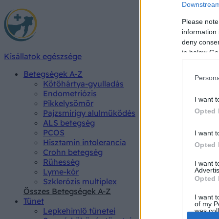
Downstream 
Please note
information 
deny consent
in below Go
Kisállatok egészsége
Betegségek A-Z
Persona
Kötőhártya-gyulladás
Endometriózis
I want t
Pikkelysömör
Opted 
Pajzsmirigy alulműködés
ALS betegség
PCOS
I want t
Hisztamin intolerancia
Opted 
Crohn betegség
Rühesség
I want 
Advertis
Lyme-kór
Opted 
Szklerózis multiplex
Összes Betegségek A-Z
I want t
Tünet
of my P
Lepkehimlő tünetei
was col