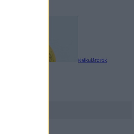
rkereső
Kalkulátorok