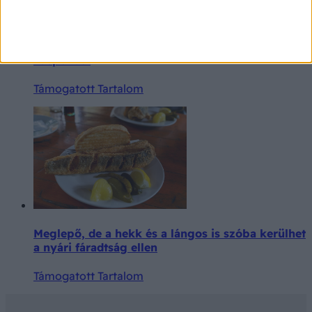
Innen ismerhető fel, hogy túlzásba vittük-e a
vaspótlást
Támogatott Tartalom
Meglepő, de a hekk és a lángos is szóba kerülhet
a nyári fáradtság ellen
Támogatott Tartalom