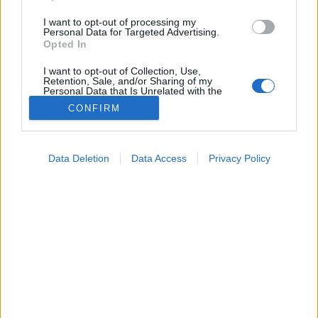
I want to opt-out of processing my
Personal Data for Targeted Advertising.
Opted In
I want to opt-out of Collection, Use,
Retention, Sale, and/or Sharing of my
Personal Data that Is Unrelated with the
Purposes for which it was collected.
CONFIRM
Opted Out
Google consents
Lelki egészség
Data Deletion
Data Access
Privacy Policy
2026. április 23. 12:24
I want to allow Google to enable storage
Megosztás
Küldés
Küldés Messengeren
related to advertising like cookies on web or
device identifiers in apps.
Tomanóczy Andrea
I want to allow my user data to be sent to
szerkesztő
Google for online advertising purposes.
I want to allow Google to send me
personalized advertising.
Egy látszólag „rendben lévő” gyerekkor is hagyhat
mély nyomokat – az úgynevezett apaseb felnőttként
I want to allow Google to enable storage