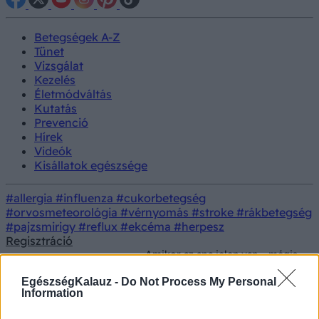
Betegségek A-Z
Tünet
Vizsgálat
Kezelés
Életmódváltás
Kutatás
Prevenció
Hírek
Videók
Kisállatok egészsége
#allergia
#influenza
#cukorbetegség
#orvosmeteorológia
#vérnyomás
#stroke
#rákbetegség
#pajzsmirigy
#reflux
#ekcéma
#herpesz
Regisztráció
Amikor az apa jelen van – mégis
Lelki
Prevenció
hiányzik: mit jelent az „apaseb”,
egészség
és milyen jelek utalhatnak rá?
EgészségKalauz -
Do Not Process My Personal
Information
Amikor az apa jelen van – mégis