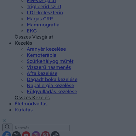
MR-vizsgálat
Triglicerid szint
LDL-koleszterin
Magas CRP
Mammográfia
EKG
Összes Vizsgálat
Kezelés
Aranyér kezelése
Kemoterápia
Szürkehályog műtét
Vízszerű hasmenés
Afta kezelése
Dagadt boka kezelése
Napallergia kezelése
Fülgyulladás kezelése
Összes Kezelés
Életmódváltás
Kutatás