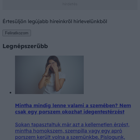
Értesüljön legújabb híreinkről hírlevelünkből
Feliratkozom
Legnépszerűbb
Mintha mindig lenne valami a szemében? Nem
csak egy porszem okozhat idegentestérzést
Sokan tapasztaltuk már azt a kellemetlen érzést,
mintha homokszem, szempilla vagy egy apró
porszem került volna a szemünkbe. Pislogunk,