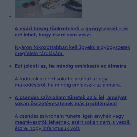
A nyári hőség tönkreteheti a gyógyszereit – és
ezt lehet, hogy észre sem veszi
Nyáron fokozottabban kell ügyelni a gyógyszerek
megfelelő tárolására.
Ezt jelenti az, ha mindig emlékszik az álmaira
A tudósok szerint sokat elárulhat az agy
működéséről, ha mindig emlékszik az álmaira.
A csendes szívroham tünetei: az 5 jel, amelyet
sokan összetévesztenek más problémával
A csendes szívroham tünetei igen enyhék vagy
megtévesztők lehetnek, ezért sokan nem is veszik
észre, hogy infarktusuk volt.