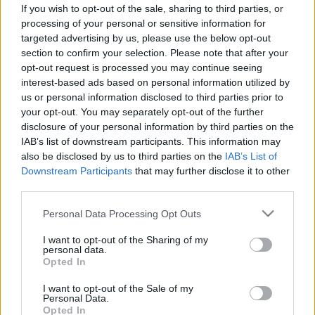
hiányzik: mit jelent az „apaseb”, és
If you wish to opt-out of the sale, sharing to third parties, or
processing of your personal or sensitive information for
milyen jelek utalhatnak rá?
targeted advertising by us, please use the below opt-out
section to confirm your selection. Please note that after your
opt-out request is processed you may continue seeing
interest-based ads based on personal information utilized by
us or personal information disclosed to third parties prior to
your opt-out. You may separately opt-out of the further
disclosure of your personal information by third parties on the
IAB’s list of downstream participants. This information may
also be disclosed by us to third parties on the
IAB’s List of
Downstream Participants
that may further disclose it to other
third parties.
Please note that this website/app uses one or more Google
Personal Data Processing Opt Outs
services and may gather and store information including but
not limited to your visit or usage behaviour. You may click to
I want to opt-out of the Sharing of my
personal data.
grant or deny consent to Google and its third-party tags to
Opted In
use your data for below specified purposes in below Google
consent section.
I want to opt-out of the Sale of my
Personal Data.
Opted In