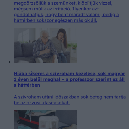
megdörzsöljük a szemünket, kiöblítjük vízzel,
mégsem múlik az irritáció. Ilyenkor azt
gondolhatjuk, hogy bent maradt valami, pedig a
háttérben sokszor egészen más ok áll.
Hiába sikeres a szívroham kezelése, sok magyar
1 éven belül meghal – a professzor szerint ez áll
a háttérben
A szívroham utáni időszakban sok beteg nem tartja
be az orvosi utasításokat.