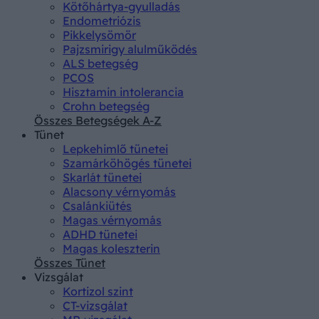
Kötőhártya-gyulladás
Endometriózis
Pikkelysömör
Pajzsmirigy alulműködés
ALS betegség
PCOS
Hisztamin intolerancia
Crohn betegség
Összes Betegségek A-Z
Tünet
Lepkehimlő tünetei
Szamárköhögés tünetei
Skarlát tünetei
Alacsony vérnyomás
Csalánkiütés
Magas vérnyomás
ADHD tünetei
Magas koleszterin
Összes Tünet
Vizsgálat
Kortizol szint
CT-vizsgálat