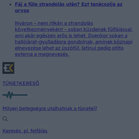
Fáj a füle strandolás után? Ezt tanácsolja az
orvos
Nyáron – nem ritkán a strandolás
következményeként – sokan küzdenek fülfájással,
ami akár egészen erős is lehet. Ilyenkor sokan a
hallójárat-gyulladásra gondolnak, aminek köznapi
elnevezése lehet az úszófül, latinul pedig otitis
externa a megnevezés.
TÜNETKERESŐ
Milyen betegségre utalhatnak a tünetei?
Keresés, pl. fejfájás