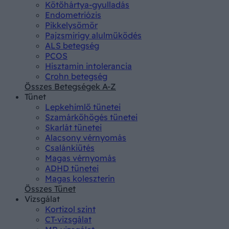
Kötőhártya-gyulladás
Endometriózis
Pikkelysömör
Pajzsmirigy alulműködés
ALS betegség
PCOS
Hisztamin intolerancia
Crohn betegség
Összes Betegségek A-Z
Tünet
Lepkehimlő tünetei
Szamárköhögés tünetei
Skarlát tünetei
Alacsony vérnyomás
Csalánkiütés
Magas vérnyomás
ADHD tünetei
Magas koleszterin
Összes Tünet
Vizsgálat
Kortizol szint
CT-vizsgálat