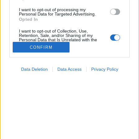
I want to opt-out of processing my
Personal Data for Targeted Advertising.
Opted In
I want to opt-out of Collection, Use,
Retention, Sale, and/or Sharing of my
Personal Data that Is Unrelated with the
Purposes for which it was collected.
CONFIRM
Opted Out
Google consents
Data Deletion
Data Access
Privacy Policy
Lelki egészség
I want to allow Google to enable storage
2024. december 29. 16:34
related to advertising like cookies on web or
Módosítva: 2025. december 26. 17:27
device identifiers in apps.
Megosztás
Küldés
Küldés Messengeren
I want to allow my user data to be sent to
Google for online advertising purposes.
PTA
szerző
I want to allow Google to send me
personalized advertising.
I want to allow Google to enable storage