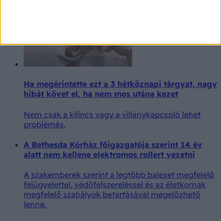
Ha megérintette ezt a 3 hétköznapi tárgyat, nagy
hibát követ el, ha nem mos utána kezet
Nem csak a kilincs vagy a villanykapcsoló lehet
problémás.
A Bethesda Kórház főigazgatója szerint 14 év
alatt nem kellene elektromos rollert vezetni
A szakemberek szerint a legtöbb baleset megfelelő
felügyelettel, védőfelszereléssel és az életkornak
megfelelő szabályok betartásával megelőzhető
lenne.