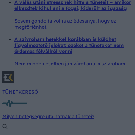
A válás utáni stressznek hitte a tüneteit – amikor
elkezdtek kihullani a fogai, kiderült az igazság
Sosem gondolta volna az édesanya, hogy ez
megtörténhet.
A szívroham hetekkel korábban is küldhet
figyelmeztető jeleket: ezeket a tüneteket nem
érdemes félvállról venni
Nem minden esetben jön váratlanul a szívroham.
TÜNETKERESŐ
Milyen betegségre utalhatnak a tünetei?