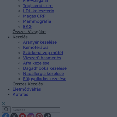
MR-vizsgálat
Triglicerid szint
LDL-koleszterin
Magas CRP
Mammográfia
EKG
Összes Vizsgálat
Kezelés
Aranyér kezelése
Kemoterápia
Szürkehályog műtét
Vízszerű hasmenés
Afta kezelése
Dagadt boka kezelése
Napallergia kezelése
Fülgyulladás kezelése
Összes Kezelés
Életmódváltás
Kutatás