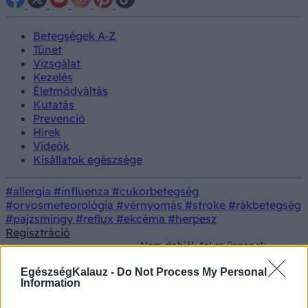
Betegségek A-Z
Tünet
Vizsgálat
Kezelés
Életmódváltás
Kutatás
Prevenció
Hírek
Videók
Kisállatok egészsége
#allergia
#influenza
#cukorbetegség
#orvosmeteorológia
#vérnyomás
#stroke
#rákbetegség
#pajzsmirigy
#reflux
#ekcéma
#herpesz
Regisztráció
Nem dobják fel az ünnepek
Lelki
sem, folyton szomorú és
Prevenció
egészség
lehangolt? Ezek a betegségek is
EgészségKalauz -
Do Not Process My Personal
okozhatják
Information