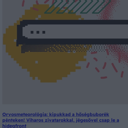
Orvosmeteorológia: kipukkad a hőségbuborék
pénteken! Viharos zivatarokkal, jégesővel csap le a
hidegfront