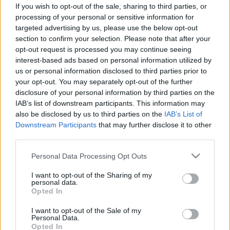
Nem dobják fel az ünnepek sem,
If you wish to opt-out of the sale, sharing to third parties, or
folyton szomorú és lehangolt? Ezek
processing of your personal or sensitive information for
targeted advertising by us, please use the below opt-out
a betegségek is okozhatják
section to confirm your selection. Please note that after your
opt-out request is processed you may continue seeing
interest-based ads based on personal information utilized by
us or personal information disclosed to third parties prior to
your opt-out. You may separately opt-out of the further
disclosure of your personal information by third parties on the
IAB’s list of downstream participants. This information may
also be disclosed by us to third parties on the
IAB’s List of
Downstream Participants
that may further disclose it to other
third parties.
Please note that this website/app uses one or more Google
Personal Data Processing Opt Outs
services and may gather and store information including but
not limited to your visit or usage behaviour. You may click to
I want to opt-out of the Sharing of my
personal data.
grant or deny consent to Google and its third-party tags to
Opted In
use your data for below specified purposes in below Google
consent section.
I want to opt-out of the Sale of my
Personal Data.
Opted In