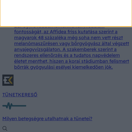
Gyanús anyajegyet talált magán? Ekkor érdemes
melanómaszűrésre menni
Bár egyre többen ismerik a fényvédelem
fontosságát, az Affidea friss kutatása szerint a
magyarok 48 százaléka még soha nem vett részt
melanómaszűrésen vagy bőrgyógyász által végzett
anyajegyvizsgálaton. A szakemberek szerint a
rendszeres ellenőrzés és a tudatos napvédelem
életet menthet, hiszen a korai stádiumban felismert
bőrrák gyógyulási esélyei kiemelkedően jók.
TÜNETKERESŐ
Milyen betegségre utalhatnak a tünetei?