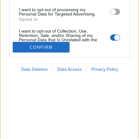
I want to opt-out of processing my
Personal Data for Targeted Advertising.
Opted In
I want to opt-out of Collection, Use,
Retention, Sale, and/or Sharing of my
Personal Data that Is Unrelated with the
Purposes for which it was collected.
CONFIRM
Opted Out
Google consents
Data Deletion
Data Access
Privacy Policy
I want to allow Google to enable storage
related to advertising like cookies on web or
device identifiers in apps.
I want to allow my user data to be sent to
Google for online advertising purposes.
I want to allow Google to send me
personalized advertising.
I want to allow Google to enable storage