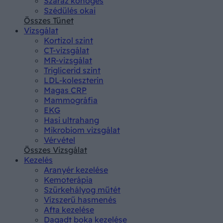
Száraz köhögés
Szédülés okai
Összes Tünet
Vizsgálat
Kortizol szint
CT-vizsgálat
MR-vizsgálat
Triglicerid szint
LDL-koleszterin
Magas CRP
Mammográfia
EKG
Hasi ultrahang
Mikrobiom vizsgálat
Vérvétel
Összes Vizsgálat
Kezelés
Aranyér kezelése
Kemoterápia
Szürkehályog műtét
Vízszerű hasmenés
Afta kezelése
Dagadt boka kezelése