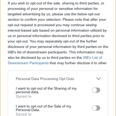
If you wish to opt-out of the sale, sharing to third parties, or
#allergia
#influenza
#cukorbetegség
processing of your personal or sensitive information for
#orvosmeteorológia
#vérnyomás
#stroke
#rákbetegség
targeted advertising by us, please use the below opt-out
#pajzsmirigy
#reflux
#ekcéma
#herpesz
section to confirm your selection. Please note that after your
Regisztráció
opt-out request is processed you may continue seeing
interest-based ads based on personal information utilized by
Miért van pulzusa a banánnak? Az okosóra
us or personal information disclosed to third parties prior to
Színes
furcsa trükkje mögött meglepő magyarázat áll
your opt-out. You may separately opt-out of the further
disclosure of your personal information by third parties on the
Miért van pulzusa a banánnak? Az
IAB’s list of downstream participants. This information may
okosóra furcsa trükkje mögött
also be disclosed by us to third parties on the
IAB’s List of
Downstream Participants
that may further disclose it to other
meglepő magyarázat áll
third parties.
Please note that this website/app uses one or more Google
Personal Data Processing Opt Outs
services and may gather and store information including but
not limited to your visit or usage behaviour. You may click to
I want to opt-out of the Sharing of my
personal data.
grant or deny consent to Google and its third-party tags to
Opted In
use your data for below specified purposes in below Google
consent section.
I want to opt-out of the Sale of my
Personal Data.
Opted In