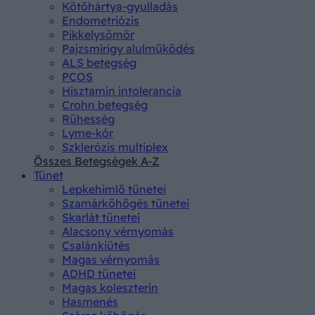
Kötőhártya-gyulladás
Endometriózis
Pikkelysömör
Pajzsmirigy alulműködés
ALS betegség
PCOS
Hisztamin intolerancia
Crohn betegség
Rühesség
Lyme-kór
Szklerózis multiplex
Összes Betegségek A-Z
Tünet
Lepkehimlő tünetei
Szamárköhögés tünetei
Skarlát tünetei
Alacsony vérnyomás
Csalánkiütés
Magas vérnyomás
ADHD tünetei
Magas koleszterin
Hasmenés