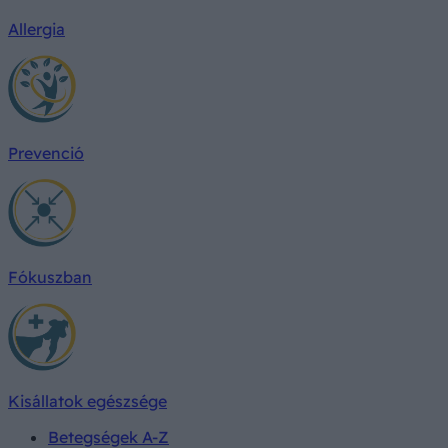
Allergia
Prevenció
Fókuszban
Kisállatok egészsége
Betegségek A-Z