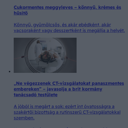
Cukormentes meggyleves – könnyű, krémes és
hűsítő
Könnyű, gyümölcsös, és akár ebédként, akár
vacsoraként vagy desszertként is megállja a helyét.
„Ne végezzenek CT-vizsgálatokat panaszmentes
embereken” – javasolja a brit kormány
tanácsadó testülete
A jóból is megárt a sok: ezért int óvatosságra a
szakértői bizottság a rutinszerű CT-vizsgálatokkal
szemben.