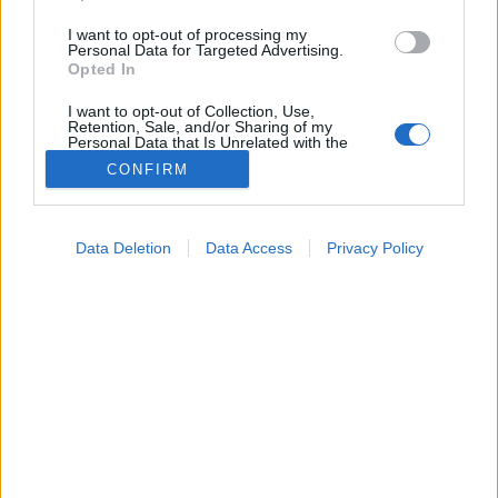
I want to opt-out of processing my
Personal Data for Targeted Advertising.
Opted In
I want to opt-out of Collection, Use,
Retention, Sale, and/or Sharing of my
Personal Data that Is Unrelated with the
Purposes for which it was collected.
CONFIRM
Opted Out
Vizsgálat
Google consents
2024. július 25. 17:34
Data Deletion
Data Access
Privacy Policy
Megosztás
Küldés
Küldés Messengeren
I want to allow Google to enable storage
related to advertising like cookies on web or
device identifiers in apps.
Egészségkalauz
Egészségkalauz
I want to allow my user data to be sent to
Google for online advertising purposes.
I want to allow Google to send me
Az elektronikai kütyük a kicsiknek és a
personalized advertising.
tizenéveseknek ma már a kikapcsolódás első számú
I want to allow Google to enable storage