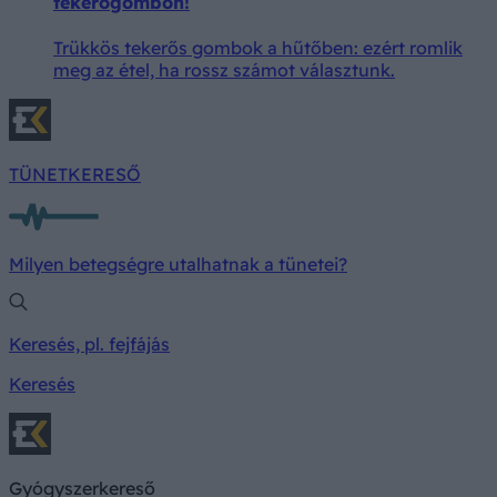
tekerőgombon!
Trükkös tekerős gombok a hűtőben: ezért romlik
meg az étel, ha rossz számot választunk.
TÜNETKERESŐ
Milyen betegségre utalhatnak a tünetei?
Keresés, pl. fejfájás
Keresés
Gyógyszerkereső