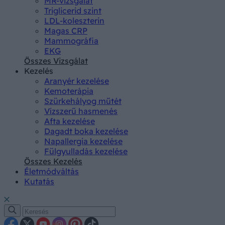
MR-vizsgálat
Triglicerid szint
LDL-koleszterin
Magas CRP
Mammográfia
EKG
Összes Vizsgálat
Kezelés
Aranyér kezelése
Kemoterápia
Szürkehályog műtét
Vízszerű hasmenés
Afta kezelése
Dagadt boka kezelése
Napallergia kezelése
Fülgyulladás kezelése
Összes Kezelés
Életmódváltás
Kutatás