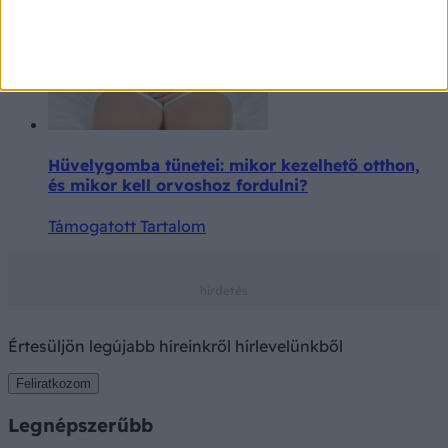
Hüvelygomba tünetei: mikor kezelhető otthon,
és mikor kell orvoshoz fordulni?
Támogatott Tartalom
Értesüljön legújabb híreinkről hírlevelünkből
Feliratkozom
Legnépszerűbb