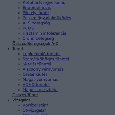
Kötőhártya-gyulladás
Endometriózis
Pikkelysömör
Pajzsmirigy alulműködés
ALS betegség
PCOS
Hisztamin intolerancia
Crohn betegség
Összes Betegségek A-Z
Tünet
Lepkehimlő tünetei
Szamárköhögés tünetei
Skarlát tünetei
Alacsony vérnyomás
Csalánkiütés
Magas vérnyomás
ADHD tünetei
Magas koleszterin
Összes Tünet
Vizsgálat
Kortizol szint
CT-vizsgálat