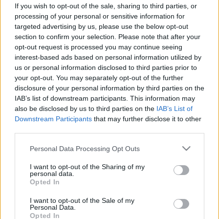
választhatja le gyermekét az
If you wish to opt-out of the sale, sharing to third parties, or
okoseszközökről a szünidőben
processing of your personal or sensitive information for
targeted advertising by us, please use the below opt-out
section to confirm your selection. Please note that after your
opt-out request is processed you may continue seeing
interest-based ads based on personal information utilized by
us or personal information disclosed to third parties prior to
your opt-out. You may separately opt-out of the further
disclosure of your personal information by third parties on the
IAB’s list of downstream participants. This information may
also be disclosed by us to third parties on the
IAB’s List of
Downstream Participants
that may further disclose it to other
third parties.
Please note that this website/app uses one or more Google
Personal Data Processing Opt Outs
services and may gather and store information including but
not limited to your visit or usage behaviour. You may click to
I want to opt-out of the Sharing of my
personal data.
grant or deny consent to Google and its third-party tags to
Opted In
use your data for below specified purposes in below Google
consent section.
I want to opt-out of the Sale of my
Personal Data.
Opted In