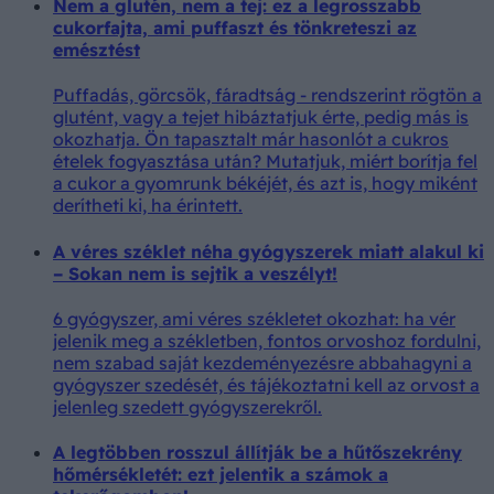
Nem a glutén, nem a tej: ez a legrosszabb
cukorfajta, ami puffaszt és tönkreteszi az
emésztést
Puffadás, görcsök, fáradtság - rendszerint rögtön a
glutént, vagy a tejet hibáztatjuk érte, pedig más is
okozhatja. Ön tapasztalt már hasonlót a cukros
ételek fogyasztása után? Mutatjuk, miért borítja fel
a cukor a gyomrunk békéjét, és azt is, hogy miként
derítheti ki, ha érintett.
A véres széklet néha gyógyszerek miatt alakul ki
– Sokan nem is sejtik a veszélyt!
6 gyógyszer, ami véres székletet okozhat: ha vér
jelenik meg a székletben, fontos orvoshoz fordulni,
nem szabad saját kezdeményezésre abbahagyni a
gyógyszer szedését, és tájékoztatni kell az orvost a
jelenleg szedett gyógyszerekről.
A legtöbben rosszul állítják be a hűtőszekrény
hőmérsékletét: ezt jelentik a számok a