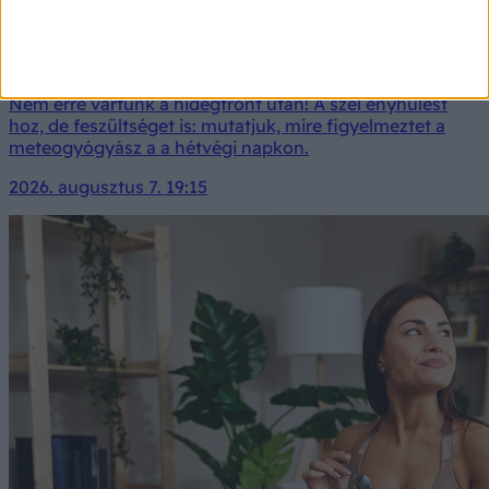
Orvosmeteorológia: nem ezt vártuk a hidegfronttól!
Csalóka lesz az átmeneti lehűlés szombaton
Nem erre vártunk a hidegfront után! A szél enyhülést
hoz, de feszültséget is: mutatjuk, mire figyelmeztet a
meteogyógyász a a hétvégi napkon.
2026. augusztus 7. 19:15