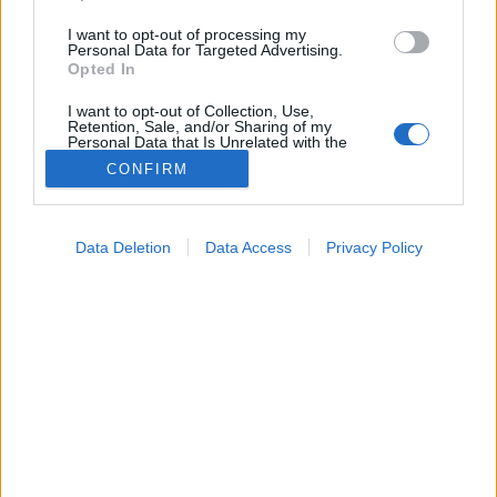
I want to opt-out of processing my
Personal Data for Targeted Advertising.
Opted In
I want to opt-out of Collection, Use,
Retention, Sale, and/or Sharing of my
Personal Data that Is Unrelated with the
Purposes for which it was collected.
CONFIRM
Opted Out
Google consents
Színes
Data Deletion
Data Access
Privacy Policy
2025. május 12. 11:34
I want to allow Google to enable storage
Megosztás
Küldés
Küldés Messengeren
related to advertising like cookies on web or
device identifiers in apps.
Petrás Gabriella
I want to allow my user data to be sent to
online szerkesztő
Google for online advertising purposes.
I want to allow Google to send me
personalized advertising.
Florence Nightingale nemcsak a betegágy mellett
végzett munkában volt úttörő, hanem a modern
I want to allow Google to enable storage