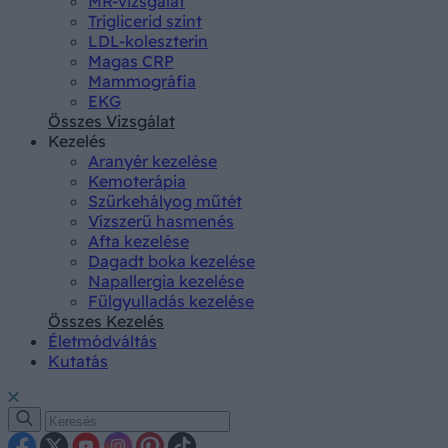
MR-vizsgálat
Triglicerid szint
LDL-koleszterin
Magas CRP
Mammográfia
EKG
Összes Vizsgálat
Kezelés
Aranyér kezelése
Kemoterápia
Szürkehályog műtét
Vízszerű hasmenés
Afta kezelése
Dagadt boka kezelése
Napallergia kezelése
Fülgyulladás kezelése
Összes Kezelés
Életmódváltás
Kutatás