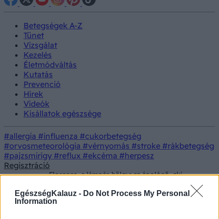
Betegségek A-Z
Tünet
Vizsgálat
Kezelés
Életmódváltás
Kutatás
Prevenció
Hírek
Videók
Kisállatok egészsége
#allergia
#influenza
#cukorbetegség
#orvosmeteorológia
#vérnyomás
#stroke
#rákbetegség
#pajzsmirigy
#reflux
#ekcéma
#herpesz
Regisztráció
Florence, a lámpás hölgy: az ápolónő, aki
Színes
megváltoztatta a világot egy lámpással a
kezében
EgészségKalauz -
Do Not Process My Personal
Information
Florence, a lámpás hölgy: az