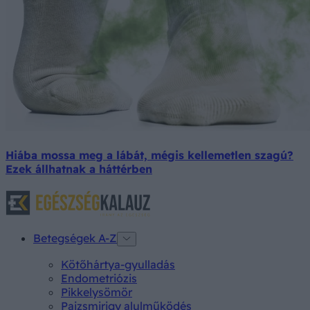
Hiába mossa meg a lábát, mégis kellemetlen szagú?
Ezek állhatnak a háttérben
Betegségek A-Z
Kötőhártya-gyulladás
Endometriózis
Pikkelysömör
Pajzsmirigy alulműködés