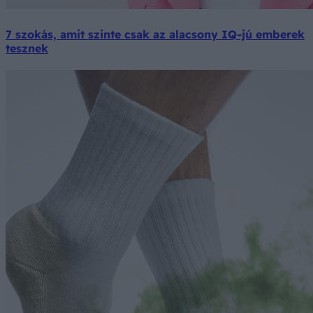
7 szokás, amit szinte csak az alacsony IQ-jú emberek
tesznek