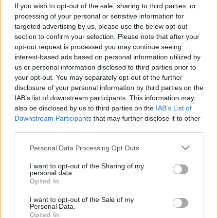
ápolónő, aki megváltoztatta a
If you wish to opt-out of the sale, sharing to third parties, or
processing of your personal or sensitive information for
világot egy lámpással a kezében
targeted advertising by us, please use the below opt-out
section to confirm your selection. Please note that after your
opt-out request is processed you may continue seeing
interest-based ads based on personal information utilized by
us or personal information disclosed to third parties prior to
your opt-out. You may separately opt-out of the further
disclosure of your personal information by third parties on the
IAB’s list of downstream participants. This information may
also be disclosed by us to third parties on the
IAB’s List of
Downstream Participants
that may further disclose it to other
third parties.
Please note that this website/app uses one or more Google
Personal Data Processing Opt Outs
services and may gather and store information including but
not limited to your visit or usage behaviour. You may click to
I want to opt-out of the Sharing of my
personal data.
grant or deny consent to Google and its third-party tags to
Opted In
use your data for below specified purposes in below Google
consent section.
I want to opt-out of the Sale of my
Personal Data.
Opted In