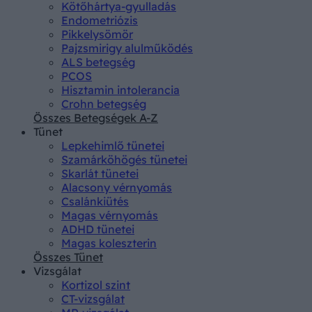
Kötőhártya-gyulladás
Endometriózis
Pikkelysömör
Pajzsmirigy alulműködés
ALS betegség
PCOS
Hisztamin intolerancia
Crohn betegség
Összes Betegségek A-Z
Tünet
Lepkehimlő tünetei
Szamárköhögés tünetei
Skarlát tünetei
Alacsony vérnyomás
Csalánkiütés
Magas vérnyomás
ADHD tünetei
Magas koleszterin
Összes Tünet
Vizsgálat
Kortizol szint
CT-vizsgálat