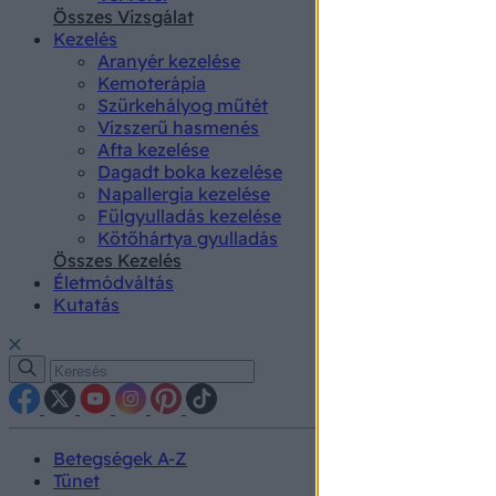
authenti
Összes Vizsgálat
Kezelés
Aranyér kezelése
Kemoterápia
Szürkehályog műtét
Vízszerű hasmenés
Afta kezelése
Dagadt boka kezelése
Napallergia kezelése
Fülgyulladás kezelése
Kötőhártya gyulladás
Összes Kezelés
Életmódváltás
Kutatás
Betegségek A-Z
Tünet