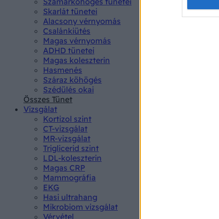
Opted 
Szamárköhögés tünetei
Skarlát tünetei
Alacsony vérnyomás
Google 
Csalánkiütés
Magas vérnyomás
I want t
ADHD tünetei
web or d
Magas koleszterin
Hasmenés
I want t
Száraz köhögés
purpose
Szédülés okai
Összes Tünet
I want 
Vizsgálat
Kortizol szint
I want t
CT-vizsgálat
web or d
MR-vizsgálat
Triglicerid szint
LDL-koleszterin
I want t
Magas CRP
or app.
Mammográfia
EKG
I want t
Hasi ultrahang
Mikrobiom vizsgálat
I want t
Vérvétel