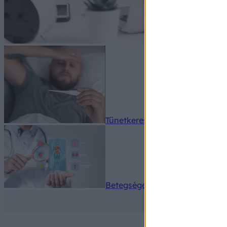
Tünetkereső
Betegségek A-Z