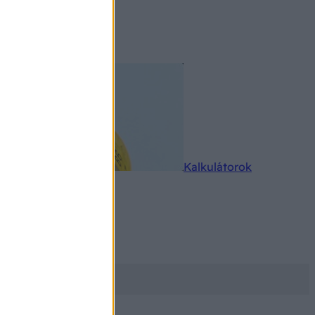
rkereső
Kalkulátorok