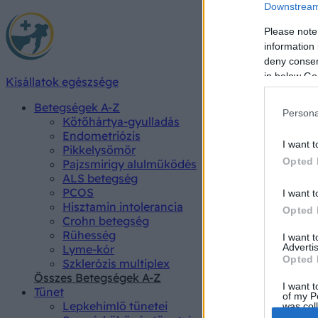
Downstream 
Please note
information 
deny consent
in below Go
Kisállatok egészsége
Betegségek A-Z
Persona
Kötőhártya-gyulladás
Endometriózis
I want t
Pikkelysömör
Opted 
Pajzsmirigy alulműködés
ALS betegség
PCOS
I want t
Hisztamin intolerancia
Opted 
Crohn betegség
Rühesség
I want 
Advertis
Lyme-kór
Opted 
Szklerózis multiplex
Összes Betegségek A-Z
I want t
Tünet
of my P
Lepkehimlő tünetei
was col