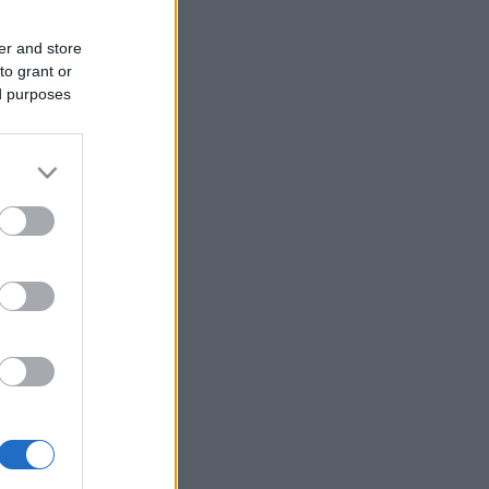
er and store
to grant or
ed purposes