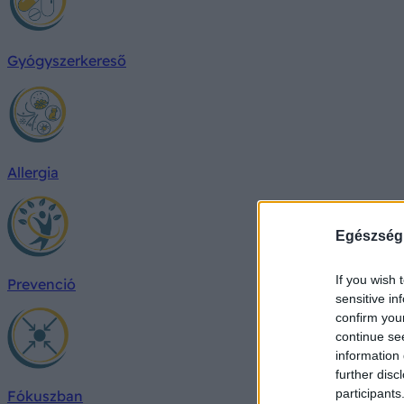
Gyógyszerkereső
Allergia
Egészség
If you wish 
Prevenció
sensitive in
confirm you
continue se
information 
further disc
participants
Fókuszban