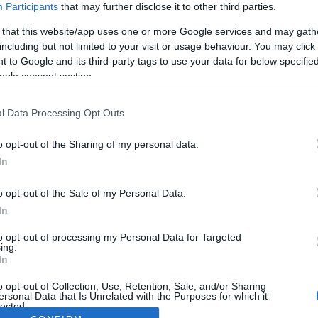
Participants
that may further disclose it to other third parties.
 that this website/app uses one or more Google services and may gath
including but not limited to your visit or usage behaviour. You may click 
 to Google and its third-party tags to use your data for below specifi
ogle consent section.
l Data Processing Opt Outs
o opt-out of the Sharing of my personal data.
In
o opt-out of the Sale of my Personal Data.
In
to opt-out of processing my Personal Data for Targeted
ing.
In
o opt-out of Collection, Use, Retention, Sale, and/or Sharing
ersonal Data that Is Unrelated with the Purposes for which it
lected.