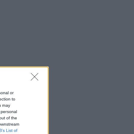
sonal or
ection to
ou may
 personal
out of the
 downstream
B’s List of