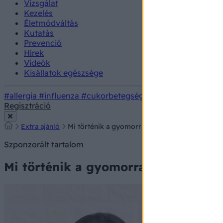
Vizsgálat
Kezelés
Életmódváltás
Kutatás
Prevenció
Hírek
Videók
Kisállatok egészsége
#allergia
#influenza
#cukorbetegség
#orvosmeteorológi
Regisztráció
Extra ajánló
Mi történik a gyomorral stressz esetén? Beteg
Szponzorált tartalom
Mi történik a gyomorral stressz ese