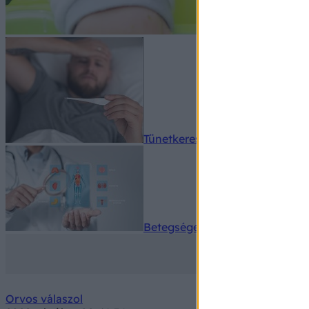
Tünetkereső
Betegségek A-Z
Orvos válaszol