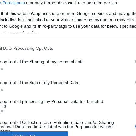
Participants
that may further disclose it to other third parties.
 that this website/app uses one or more Google services and may gath
including but not limited to your visit or usage behaviour. You may click 
 to Google and its third-party tags to use your data for below specifi
ogle consent section.
l Data Processing Opt Outs
o opt-out of the Sharing of my personal data.
In
o opt-out of the Sale of my Personal Data.
In
to opt-out of processing my Personal Data for Targeted
ing.
In
o opt-out of Collection, Use, Retention, Sale, and/or Sharing
ersonal Data that Is Unrelated with the Purposes for which it
lected.