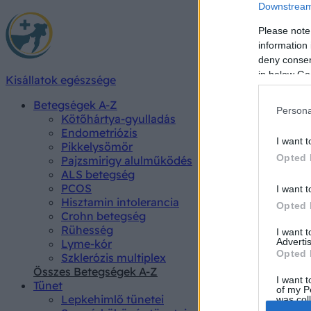
Downstream 
Please note
information 
deny consent
in below Go
Kisállatok egészsége
Betegségek A-Z
Persona
Kötőhártya-gyulladás
Endometriózis
I want t
Pikkelysömör
Opted 
Pajzsmirigy alulműködés
ALS betegség
PCOS
I want t
Hisztamin intolerancia
Opted 
Crohn betegség
Rühesség
I want 
Advertis
Lyme-kór
Opted 
Szklerózis multiplex
Összes Betegségek A-Z
I want t
Tünet
of my P
Lepkehimlő tünetei
was col