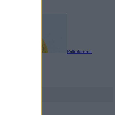
rkereső
Kalkulátorok