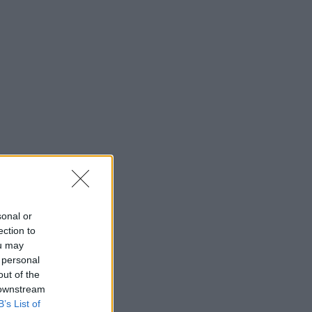
sonal or
ection to
ou may
 personal
out of the
 downstream
B’s List of