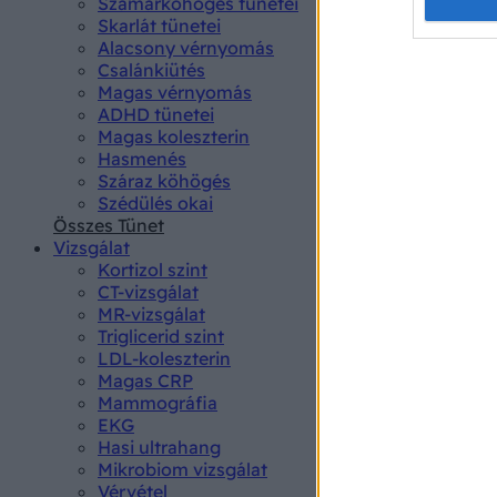
Opted 
Szamárköhögés tünetei
Skarlát tünetei
Alacsony vérnyomás
Google 
Csalánkiütés
Magas vérnyomás
I want t
ADHD tünetei
web or d
Magas koleszterin
Hasmenés
I want t
Száraz köhögés
purpose
Szédülés okai
Összes Tünet
I want 
Vizsgálat
Kortizol szint
I want t
CT-vizsgálat
web or d
MR-vizsgálat
Triglicerid szint
LDL-koleszterin
I want t
Magas CRP
or app.
Mammográfia
EKG
I want t
Hasi ultrahang
Mikrobiom vizsgálat
I want t
Vérvétel