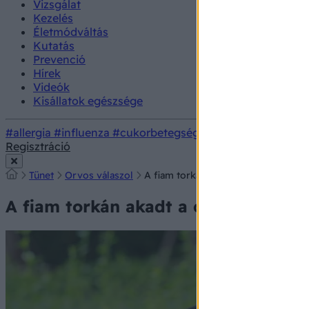
Vizsgálat
Kezelés
Életmódváltás
Kutatás
Prevenció
Hírek
Videók
Kisállatok egészsége
#allergia
#influenza
#cukorbetegség
#orvosmeteorológi
Regisztráció
Tünet
Orvos válaszol
A fiam torkán akadt a chips - ezt te
A fiam torkán akadt a chips - ezt te