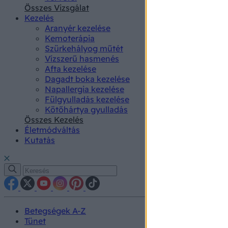
authenti
Összes Vizsgálat
Kezelés
Aranyér kezelése
Kemoterápia
Szürkehályog műtét
Vízszerű hasmenés
Afta kezelése
Dagadt boka kezelése
Napallergia kezelése
Fülgyulladás kezelése
Kötőhártya gyulladás
Összes Kezelés
Életmódváltás
Kutatás
Betegségek A-Z
Tünet