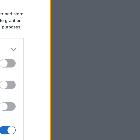
er and store
to grant or
ed purposes