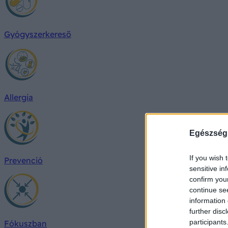
Gyógyszerkereső
Allergia
Egészség
If you wish 
Prevenció
sensitive in
confirm you
continue se
information 
further disc
participants
Fókuszban