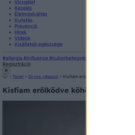
Vizsgálat
Kezelés
Életmódváltás
Kutatás
Prevenció
Hírek
Videók
Kisállatok egészsége
#allergia
#influenza
#cukorbetegség
#orvosmeteorológi
Regisztráció
Tünet
Orvos válaszol
Kisfiam erőlködve köhög, lehet, ho
Kisfiam erőlködve köhög, lehet, ho