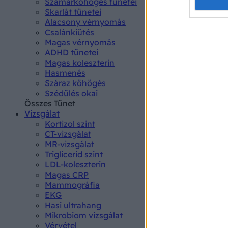
Opted 
Szamárköhögés tünetei
Skarlát tünetei
Alacsony vérnyomás
Google 
Csalánkiütés
Magas vérnyomás
I want t
ADHD tünetei
web or d
Magas koleszterin
Hasmenés
I want t
Száraz köhögés
purpose
Szédülés okai
Összes Tünet
I want 
Vizsgálat
Kortizol szint
I want t
CT-vizsgálat
web or d
MR-vizsgálat
Triglicerid szint
LDL-koleszterin
I want t
Magas CRP
or app.
Mammográfia
EKG
I want t
Hasi ultrahang
Mikrobiom vizsgálat
I want t
Vérvétel