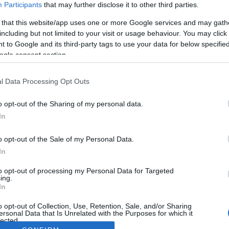
Participants
that may further disclose it to other third parties.
 that this website/app uses one or more Google services and may gath
including but not limited to your visit or usage behaviour. You may click 
 to Google and its third-party tags to use your data for below specifi
ogle consent section.
l Data Processing Opt Outs
o opt-out of the Sharing of my personal data.
In
o opt-out of the Sale of my Personal Data.
In
to opt-out of processing my Personal Data for Targeted
ing.
In
o opt-out of Collection, Use, Retention, Sale, and/or Sharing
ersonal Data that Is Unrelated with the Purposes for which it
lected.