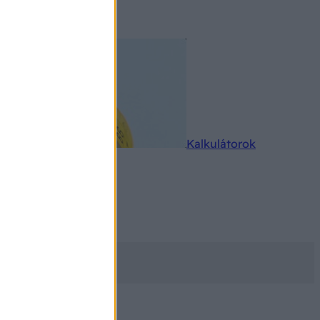
rkereső
Kalkulátorok