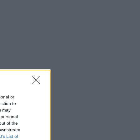
sonal or
ection to
ou may
 personal
out of the
 downstream
B’s List of