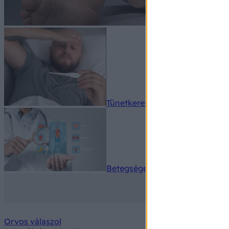
Tünetkereső
Betegségek A-Z
Orvos válaszol