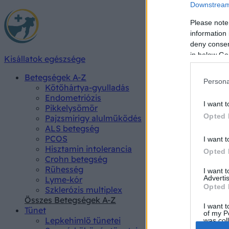
Downstream 
Please note
information 
deny consent
in below Go
Kisállatok egészsége
Betegségek A-Z
Persona
Kötőhártya-gyulladás
Endometriózis
I want t
Pikkelysömör
Opted 
Pajzsmirigy alulműködés
ALS betegség
PCOS
I want t
Hisztamin intolerancia
Opted 
Crohn betegség
Rühesség
I want 
Advertis
Lyme-kór
Opted 
Szklerózis multiplex
Összes Betegségek A-Z
I want t
Tünet
of my P
Lepkehimlő tünetei
was col