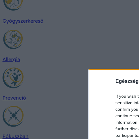
Gyógyszerkereső
Allergia
Egészség
If you wish 
Prevenció
sensitive in
confirm you
continue se
information 
further disc
participants
Fókuszban