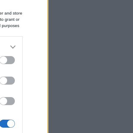
er and store
to grant or
ed purposes