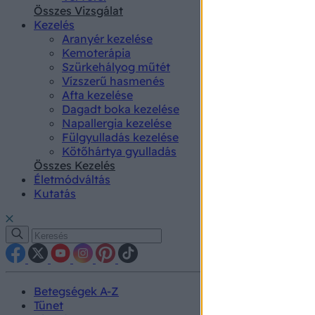
authenti
Összes Vizsgálat
Kezelés
Aranyér kezelése
Kemoterápia
Szürkehályog műtét
Vízszerű hasmenés
Afta kezelése
Dagadt boka kezelése
Napallergia kezelése
Fülgyulladás kezelése
Kötőhártya gyulladás
Összes Kezelés
Életmódváltás
Kutatás
Betegségek A-Z
Tünet