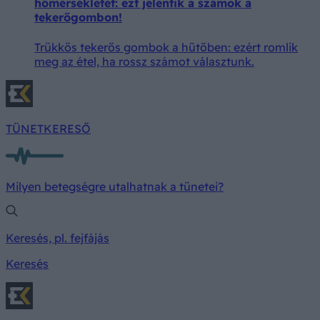
hőmérsékletét: ezt jelentik a számok a
tekerőgombon!
Trükkös tekerős gombok a hűtőben: ezért romlik
meg az étel, ha rossz számot választunk.
TÜNETKERESŐ
Milyen betegségre utalhatnak a tünetei?
Keresés, pl. fejfájás
Keresés