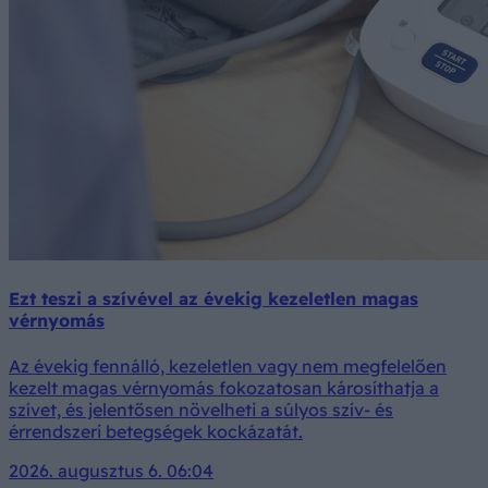
Ezt teszi a szívével az évekig kezeletlen magas
vérnyomás
Az évekig fennálló, kezeletlen vagy nem megfelelően
kezelt magas vérnyomás fokozatosan károsíthatja a
szívet, és jelentősen növelheti a súlyos szív- és
érrendszeri betegségek kockázatát.
2026. augusztus 6. 06:04