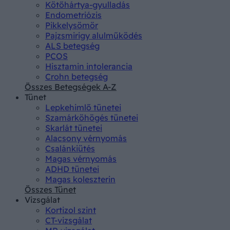
Kötőhártya-gyulladás
Endometriózis
Pikkelysömör
Pajzsmirigy alulműködés
ALS betegség
PCOS
Hisztamin intolerancia
Crohn betegség
Összes Betegségek A-Z
Tünet
Lepkehimlő tünetei
Szamárköhögés tünetei
Skarlát tünetei
Alacsony vérnyomás
Csalánkiütés
Magas vérnyomás
ADHD tünetei
Magas koleszterin
Összes Tünet
Vizsgálat
Kortizol szint
CT-vizsgálat