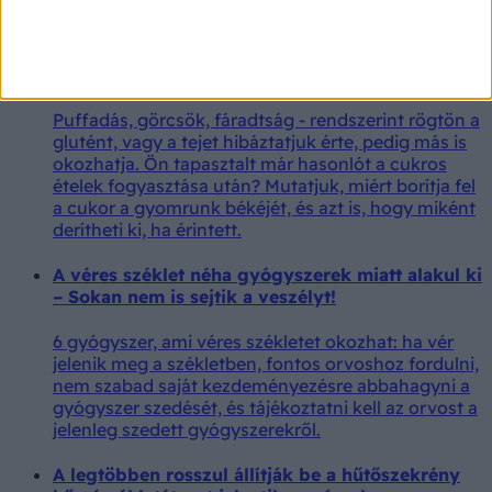
Nem a glutén, nem a tej: ez a legrosszabb
cukorfajta, ami puffaszt és tönkreteszi az
emésztést
Puffadás, görcsök, fáradtság - rendszerint rögtön a
glutént, vagy a tejet hibáztatjuk érte, pedig más is
okozhatja. Ön tapasztalt már hasonlót a cukros
ételek fogyasztása után? Mutatjuk, miért borítja fel
a cukor a gyomrunk békéjét, és azt is, hogy miként
derítheti ki, ha érintett.
A véres széklet néha gyógyszerek miatt alakul ki
– Sokan nem is sejtik a veszélyt!
6 gyógyszer, ami véres székletet okozhat: ha vér
jelenik meg a székletben, fontos orvoshoz fordulni,
nem szabad saját kezdeményezésre abbahagyni a
gyógyszer szedését, és tájékoztatni kell az orvost a
jelenleg szedett gyógyszerekről.
A legtöbben rosszul állítják be a hűtőszekrény