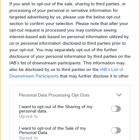
Ez állhat a reggeli panaszok
If you wish to opt-out of the sale, sharing to third parties, or
mögött
processing of your personal or sensitive information for
targeted advertising by us, please use the below opt-out
section to confirm your selection. Please note that after your
opt-out request is processed you may continue seeing
interest-based ads based on personal information utilized by
us or personal information disclosed to third parties prior to
your opt-out. You may separately opt-out of the further
disclosure of your personal information by third parties on the
IAB’s list of downstream participants. This information may
also be disclosed by us to third parties on the
IAB’s List of
Downstream Participants
that may further disclose it to other
third parties.
Please note that this website/app uses one or more Google
Personal Data Processing Opt Outs
services and may gather and store information including but
not limited to your visit or usage behaviour. You may click to
I want to opt-out of the Sharing of my
personal data.
grant or deny consent to Google and its third-party tags to
Opted In
use your data for below specified purposes in below Google
consent section.
I want to opt-out of the Sale of my
Personal Data.
Opted In