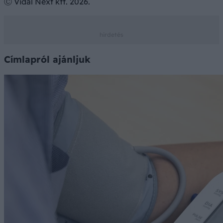
Ⓒ Vidal Next kft. 2026.
Címlapról ajánljuk