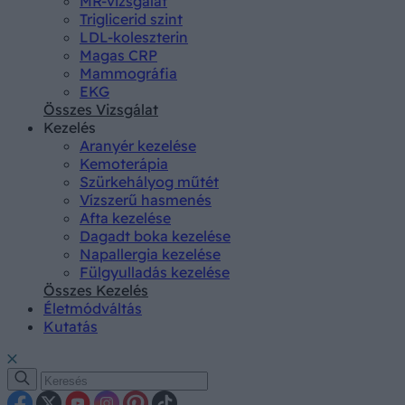
MR-vizsgálat
Triglicerid szint
LDL-koleszterin
Magas CRP
Mammográfia
EKG
Összes Vizsgálat
Kezelés
Aranyér kezelése
Kemoterápia
Szürkehályog műtét
Vízszerű hasmenés
Afta kezelése
Dagadt boka kezelése
Napallergia kezelése
Fülgyulladás kezelése
Összes Kezelés
Életmódváltás
Kutatás