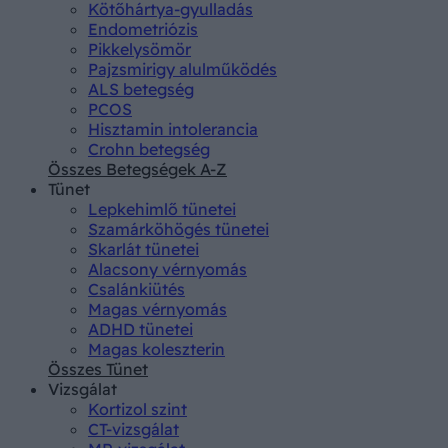
Kötőhártya-gyulladás
Endometriózis
Pikkelysömör
Pajzsmirigy alulműködés
ALS betegség
PCOS
Hisztamin intolerancia
Crohn betegség
Összes Betegségek A-Z
Tünet
Lepkehimlő tünetei
Szamárköhögés tünetei
Skarlát tünetei
Alacsony vérnyomás
Csalánkiütés
Magas vérnyomás
ADHD tünetei
Magas koleszterin
Összes Tünet
Vizsgálat
Kortizol szint
CT-vizsgálat