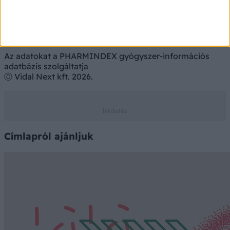
Az adatokat a PHARMINDEX gyógyszer-információs
adatbázis szolgáltatja
Ⓒ Vidal Next kft. 2026.
Címlapról ajánljuk