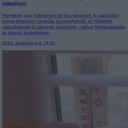
hidegfront
Pénteken egy hidegfront éri el a térséget. A napsütést
egyre többször zavarják gomolyfelhők, és többfelé
alakulhatnak ki záporok, zivatarok – néhol felhőszakadás
és jégeső kíséretében.
2026. augusztus 6. 19:20