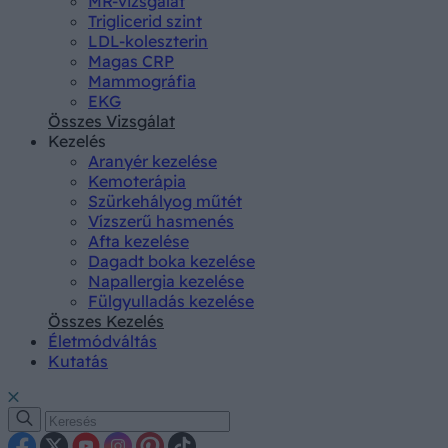
MR-vizsgálat
Triglicerid szint
LDL-koleszterin
Magas CRP
Mammográfia
EKG
Összes Vizsgálat
Kezelés
Aranyér kezelése
Kemoterápia
Szürkehályog műtét
Vízszerű hasmenés
Afta kezelése
Dagadt boka kezelése
Napallergia kezelése
Fülgyulladás kezelése
Összes Kezelés
Életmódváltás
Kutatás