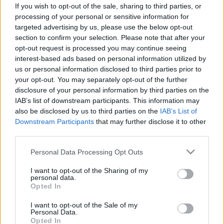
ne törjenek olyan könnyen a
If you wish to opt-out of the sale, sharing to third parties, or
csontok?
processing of your personal or sensitive information for
targeted advertising by us, please use the below opt-out
section to confirm your selection. Please note that after your
opt-out request is processed you may continue seeing
interest-based ads based on personal information utilized by
us or personal information disclosed to third parties prior to
your opt-out. You may separately opt-out of the further
disclosure of your personal information by third parties on the
IAB’s list of downstream participants. This information may
also be disclosed by us to third parties on the
IAB’s List of
Downstream Participants
that may further disclose it to other
third parties.
Please note that this website/app uses one or more Google
Personal Data Processing Opt Outs
services and may gather and store information including but
not limited to your visit or usage behaviour. You may click to
I want to opt-out of the Sharing of my
personal data.
grant or deny consent to Google and its third-party tags to
Opted In
use your data for below specified purposes in below Google
consent section.
I want to opt-out of the Sale of my
Personal Data.
Opted In