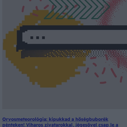
Orvosmeteorológia: kipukkad a hőségbuborék
pénteken! Viharos zivatarokkal, jégesővel csap le a