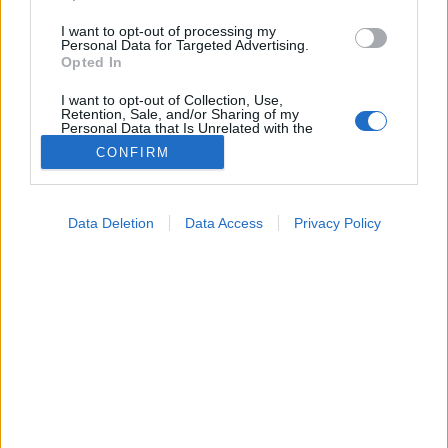
I want to opt-out of processing my
Personal Data for Targeted Advertising.
Opted In
I want to opt-out of Collection, Use,
Retention, Sale, and/or Sharing of my
Personal Data that Is Unrelated with the
Purposes for which it was collected.
CONFIRM
Opted Out
Tünet
Google consents
2026. április 23. 09:24
Data Deletion
Data Access
Privacy Policy
Megosztás
Küldés
Küldés Messengeren
I want to allow Google to enable storage
related to advertising like cookies on web or
device identifiers in apps.
Petrás Gabriella
online szerkesztő
I want to allow my user data to be sent to
Google for online advertising purposes.
I want to allow Google to send me
Ahogy idősödünk, a csontok fokozatosan v
e
szítenek
personalized advertising.
a sűrűségükből és a rugalmasságukból. Ez
I want to allow Google to enable storage