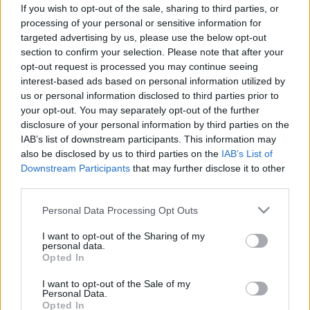
kevesebbet vizel, mint amennyit
If you wish to opt-out of the sale, sharing to third parties, or
kellene
processing of your personal or sensitive information for
targeted advertising by us, please use the below opt-out
section to confirm your selection. Please note that after your
opt-out request is processed you may continue seeing
interest-based ads based on personal information utilized by
us or personal information disclosed to third parties prior to
your opt-out. You may separately opt-out of the further
disclosure of your personal information by third parties on the
IAB’s list of downstream participants. This information may
also be disclosed by us to third parties on the
IAB’s List of
Downstream Participants
that may further disclose it to other
third parties.
Please note that this website/app uses one or more Google
Personal Data Processing Opt Outs
services and may gather and store information including but
not limited to your visit or usage behaviour. You may click to
I want to opt-out of the Sharing of my
personal data.
grant or deny consent to Google and its third-party tags to
Opted In
use your data for below specified purposes in below Google
consent section.
I want to opt-out of the Sale of my
Personal Data.
Opted In