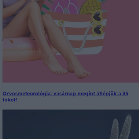
Orvosmeteorológia: vasárnap megint átlépjük a 35
fokot!