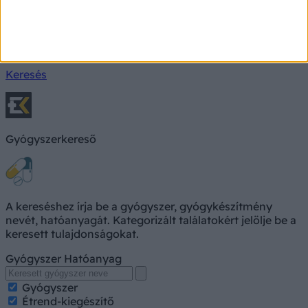
Milyen betegségre utalhatnak a tünetei?
Keresés, pl. fejfájás
Keresés
Gyógyszerkereső
A kereséshez írja be a gyógyszer, gyógykészítmény
nevét, hatóanyagát. Kategorizált találatokért jelölje be a
keresett tulajdonságokat.
Gyógyszer
Hatóanyag
Gyógyszer
Étrend-kiegészítő