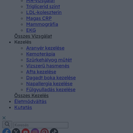
MR-vizsgálat
Triglicerid szint
LDL-koleszterin
Magas CRP
Mammográfia
EKG
Összes Vizsgálat
Kezelés
Aranyér kezelése
Kemoterápia
Szürkehályog műtét
Vízszerű hasmenés
Afta kezelése
Dagadt boka kezelése
Napallergia kezelése
Fülgyulladás kezelése
Összes Kezelés
Életmódváltás
Kutatás