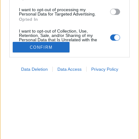
I want to opt-out of processing my
Personal Data for Targeted Advertising.
Opted In
I want to opt-out of Collection, Use,
Retention, Sale, and/or Sharing of my
Personal Data that Is Unrelated with the
Purposes for which it was collected.
CONFIRM
Opted Out
Tünet
Google consents
2024. november 15. 15:24
Data Deletion
Data Access
Privacy Policy
Megosztás
Küldés
Küldés Messengeren
I want to allow Google to enable storage
related to advertising like cookies on web or
device identifiers in apps.
Egészségkalauz
Egészségkalauz
I want to allow my user data to be sent to
Google for online advertising purposes.
I want to allow Google to send me
A csökkentett folyadékbevitelen túl akár betegség,
personalized advertising.
vagy bizonyos gyógyszerek szedése is okozhat túl
I want to allow Google to enable storage