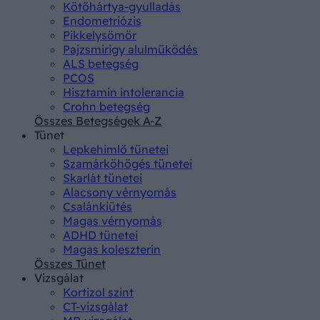
Kötőhártya-gyulladás
Endometriózis
Pikkelysömör
Pajzsmirigy alulműködés
ALS betegség
PCOS
Hisztamin intolerancia
Crohn betegség
Összes Betegségek A-Z
Tünet
Lepkehimlő tünetei
Szamárköhögés tünetei
Skarlát tünetei
Alacsony vérnyomás
Csalánkiütés
Magas vérnyomás
ADHD tünetei
Magas koleszterin
Összes Tünet
Vizsgálat
Kortizol szint
CT-vizsgálat