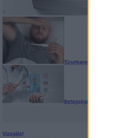
Tünetkereső
Betegségek A-Z
Vizsgálat