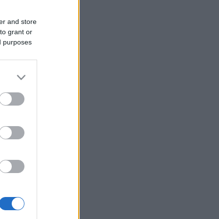
er and store
to grant or
ed purposes