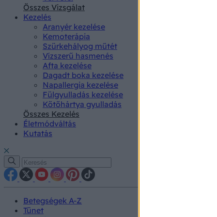
authenti
Összes Vizsgálat
Kezelés
Aranyér kezelése
Kemoterápia
Szürkehályog műtét
Vízszerű hasmenés
Afta kezelése
Dagadt boka kezelése
Napallergia kezelése
Fülgyulladás kezelése
Kötőhártya gyulladás
Összes Kezelés
Életmódváltás
Kutatás
Betegségek A-Z
Tünet