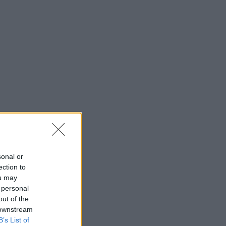
sonal or
ection to
ou may
 personal
out of the
 downstream
B’s List of