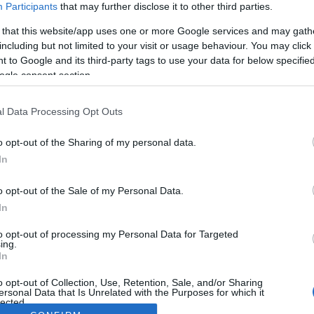
Participants
that may further disclose it to other third parties.
 that this website/app uses one or more Google services and may gath
including but not limited to your visit or usage behaviour. You may click 
 to Google and its third-party tags to use your data for below specifi
ogle consent section.
l Data Processing Opt Outs
o opt-out of the Sharing of my personal data.
In
o opt-out of the Sale of my Personal Data.
In
to opt-out of processing my Personal Data for Targeted
ing.
In
o opt-out of Collection, Use, Retention, Sale, and/or Sharing
ersonal Data that Is Unrelated with the Purposes for which it
lected.