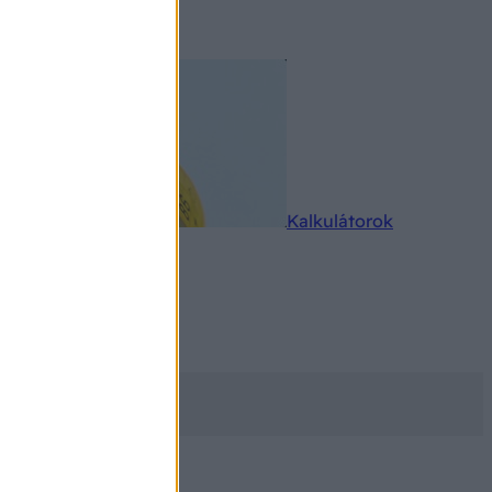
rkereső
Kalkulátorok