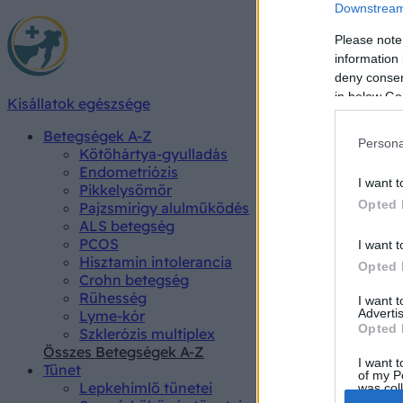
Downstream 
Please note
information 
deny consent
in below Go
Kisállatok egészsége
Betegségek A-Z
Persona
Kötőhártya-gyulladás
Endometriózis
I want t
Pikkelysömör
Opted 
Pajzsmirigy alulműködés
ALS betegség
PCOS
I want t
Hisztamin intolerancia
Opted 
Crohn betegség
Rühesség
I want 
Advertis
Lyme-kór
Opted 
Szklerózis multiplex
Összes Betegségek A-Z
I want t
Tünet
of my P
Lepkehimlő tünetei
was col