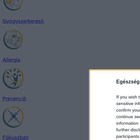
Gyógyszerkereső
Allergia
Egészség
If you wish 
Prevenció
sensitive in
confirm you
continue se
information 
further disc
participants
Fókuszban