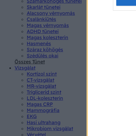
Opted 
Szamárköhögés tünetei
Skarlát tünetei
Alacsony vérnyomás
Google 
Csalánkiütés
Magas vérnyomás
I want t
ADHD tünetei
web or d
Magas koleszterin
Hasmenés
I want t
Száraz köhögés
purpose
Szédülés okai
Összes Tünet
I want 
Vizsgálat
Kortizol szint
I want t
CT-vizsgálat
web or d
MR-vizsgálat
Triglicerid szint
LDL-koleszterin
I want t
Magas CRP
or app.
Mammográfia
EKG
I want t
Hasi ultrahang
Mikrobiom vizsgálat
I want t
Vérvétel