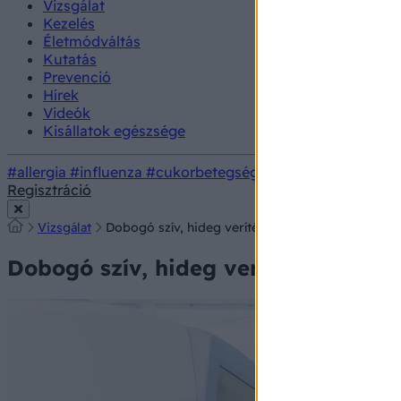
Vizsgálat
Kezelés
Életmódváltás
Kutatás
Prevenció
Hírek
Videók
Kisállatok egészsége
#allergia
#influenza
#cukorbetegség
#orvosmeteorológi
Regisztráció
Vizsgálat
Dobogó szív, hideg veríték: 3 valódi ok, amiért r
Dobogó szív, hideg veríték: 3 valód