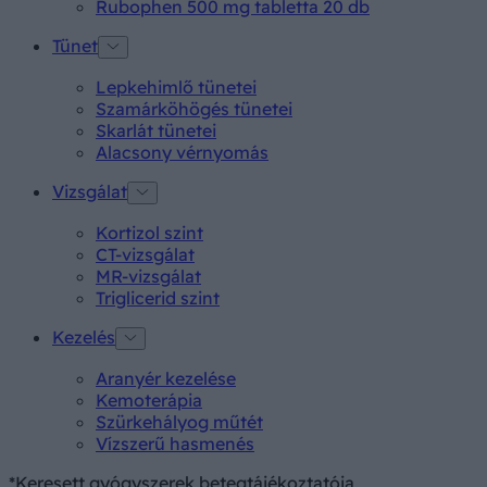
Rubophen 500 mg tabletta 20 db
Tünet
Lepkehimlő tünetei
Szamárköhögés tünetei
Skarlát tünetei
Alacsony vérnyomás
Vizsgálat
Kortizol szint
CT-vizsgálat
MR-vizsgálat
Triglicerid szint
Kezelés
Aranyér kezelése
Kemoterápia
Szürkehályog műtét
Vízszerű hasmenés
*Keresett gyógyszerek betegtájékoztatója