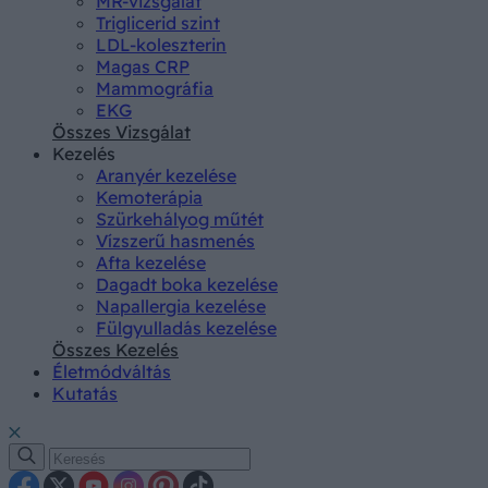
MR-vizsgálat
Triglicerid szint
LDL-koleszterin
Magas CRP
Mammográfia
EKG
Összes Vizsgálat
Kezelés
Aranyér kezelése
Kemoterápia
Szürkehályog műtét
Vízszerű hasmenés
Afta kezelése
Dagadt boka kezelése
Napallergia kezelése
Fülgyulladás kezelése
Összes Kezelés
Életmódváltás
Kutatás