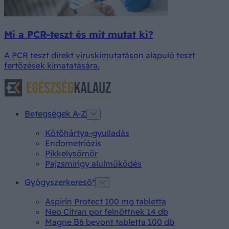
Mi a PCR-teszt és mit mutat ki?
A PCR teszt direkt víruskimutatáson alapuló teszt
fertőzések kimatatására.
Betegségek A-Z
Kötőhártya-gyulladás
Endometriózis
Pikkelysömör
Pajzsmirigy alulműködés
Gyógyszerkereső*
Aspirin Protect 100 mg tabletta
Neo Citran por felnőttnek 14 db
Magne B6 bevont tabletta 100 db