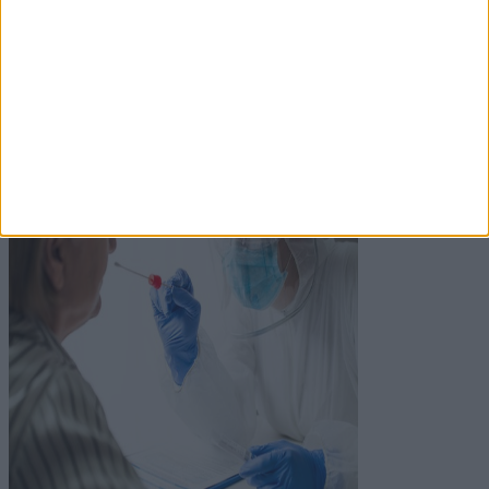
Nem múló kötőhártya gyulladás: mi számít
annak, és mit lehet ilyenkor tenni?
Az elhúzódó gyulladás oka lehet helytelen kezelés,
másodlagos fertőzés, vagy nem szűnő allergén
expozíció.