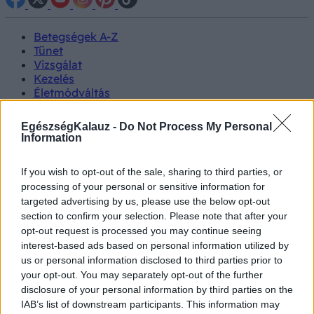
Betegségek A-Z
Tünet
Vizsgálat
Kezelés
Életmódváltás
Kutatás
Prevenció
EgészségKalauz -
Do Not Process My Personal
Hírek
Information
Videók
Kisállatok egészsége
If you wish to opt-out of the sale, sharing to third parties, or
processing of your personal or sensitive information for
#allergia
#influenza
#cukorbetegség
targeted advertising by us, please use the below opt-out
#orvosmeteorológia
#vérnyomás
#stroke
#rákbetegség
section to confirm your selection. Please note that after your
#pajzsmirigy
#reflux
#ekcéma
#herpesz
opt-out request is processed you may continue seeing
Regisztráció
interest-based ads based on personal information utilized by
us or personal information disclosed to third parties prior to
your opt-out. You may separately opt-out of the further
disclosure of your personal information by third parties on the
IAB’s list of downstream participants. This information may
Vizsgálat
PCR-teszt