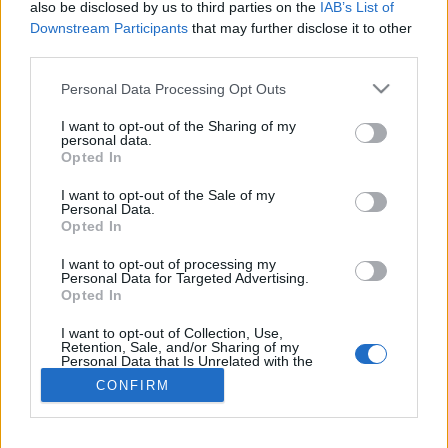
also be disclosed by us to third parties on the
IAB’s List of
Downstream Participants
that may further disclose it to other
PCR-teszt
third parties.
Please note that this website/app uses one or more Google
Personal Data Processing Opt Outs
Mi a PCR-teszt és mit mutat ki?
services and may gather and store information including but
not limited to your visit or usage behaviour. You may click to
I want to opt-out of the Sharing of my
personal data.
A PCR teszt direkt víruskimutatáson alapuló teszt
grant or deny consent to Google and its third-party tags to
Opted In
use your data for below specified purposes in below Google
fertőzések kimatatására.
consent section.
I want to opt-out of the Sale of my
Personal Data.
Mi a PCR-teszt?
Opted In
I want to opt-out of processing my
A
PCR-teszt
(polimeráz láncreakció, angolul
Personal Data for Targeted Advertising.
Opted In
Polymerase Chain Reaction
) egy laboratóriumi
módszer, amely genetikai anyag (DNS vagy RNS)
I want to opt-out of Collection, Use,
Retention, Sale, and/or Sharing of my
kimutatására szolgál. Az eljárás rendkívül
Personal Data that Is Unrelated with the
Purposes for which it was collected.
CONFIRM
érzékeny és specifikus, ezért széles körben
Opted Out
használják fertőző betegségek
Google consents
diagnosztikájában, genetikai vizsgálatokban,