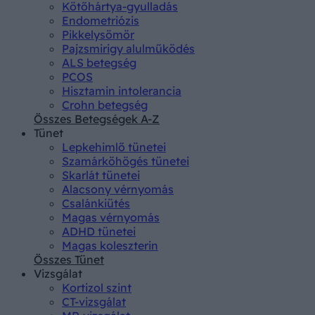
Kötőhártya-gyulladás
Endometriózis
Pikkelysömör
Pajzsmirigy alulműködés
ALS betegség
PCOS
Hisztamin intolerancia
Crohn betegség
Összes Betegségek A-Z
Tünet
Lepkehimlő tünetei
Szamárköhögés tünetei
Skarlát tünetei
Alacsony vérnyomás
Csalánkiütés
Magas vérnyomás
ADHD tünetei
Magas koleszterin
Összes Tünet
Vizsgálat
Kortizol szint
CT-vizsgálat