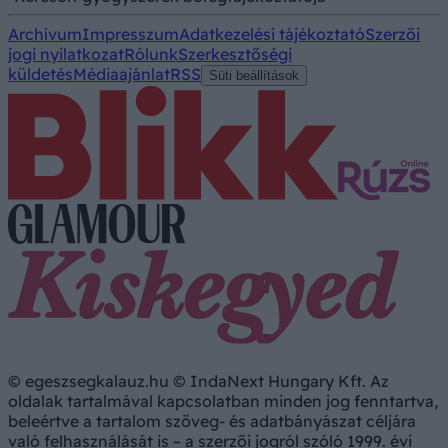
Archívum
Impresszum
Adatkezelési tájékoztató
Szerzői
jogi nyilatkozat
Rólunk
Szerkesztőségi
küldetés
Médiaajánlat
RSS
Süti beállítások
© egeszsegkalauz.hu © IndaNext Hungary Kft. Az
oldalak tartalmával kapcsolatban minden jog fenntartva,
beleértve a tartalom szöveg- és adatbányászat céljára
való felhasználását is – a szerzői jogról szóló 1999. évi