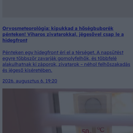
Orvosmeteorológia: kipukkad a hőségbuborék
pénteken! Viharos zivatarokkal, jégesővel csap le a
hidegfront
Pénteken egy hidegfront éri el a térséget. A napsütést
egyre többször zavarják gomolyfelhők, és többfelé
alakulhatnak ki záporok, zivatarok – néhol felhőszakadás
és jégeső kíséretében.
2026. augusztus 6. 19:20