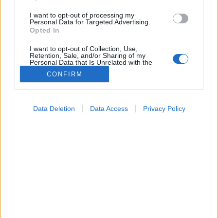
I want to opt-out of processing my
Personal Data for Targeted Advertising.
Opted In
I want to opt-out of Collection, Use,
Retention, Sale, and/or Sharing of my
Personal Data that Is Unrelated with the
Purposes for which it was collected.
CONFIRM
Opted Out
Vizsgálat
2025. május 06. 05:14
Google consents
Megosztás
Küldés
Küldés Messengeren
Data Deletion
Data Access
Privacy Policy
I want to allow Google to enable storage
related to advertising like cookies on web or
Petrás Gabriella
device identifiers in apps.
online szerkesztő
I want to allow my user data to be sent to
Google for online advertising purposes.
A vérnyomás mellett ezek a legfontosabb vizsgálatok.
I want to allow Google to send me
personalized advertising.
I want to allow Google to enable storage