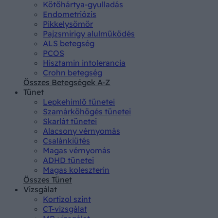
Kötőhártya-gyulladás
Endometriózis
Pikkelysömör
Pajzsmirigy alulműködés
ALS betegség
PCOS
Hisztamin intolerancia
Crohn betegség
Összes Betegségek A-Z
Tünet
Lepkehimlő tünetei
Szamárköhögés tünetei
Skarlát tünetei
Alacsony vérnyomás
Csalánkiütés
Magas vérnyomás
ADHD tünetei
Magas koleszterin
Összes Tünet
Vizsgálat
Kortizol szint
CT-vizsgálat