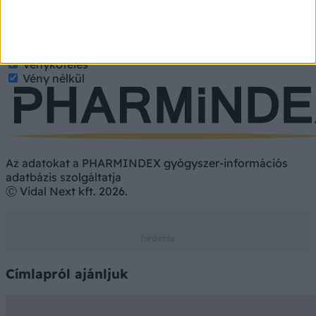
Gyógyszer
Hatóanyag
Gyógyszer
Étrend-kiegészítő
Vényköteles
Vény nélkül
Az adatokat a PHARMINDEX gyógyszer-információs
adatbázis szolgáltatja
Ⓒ Vidal Next kft. 2026.
Címlapról ajánljuk