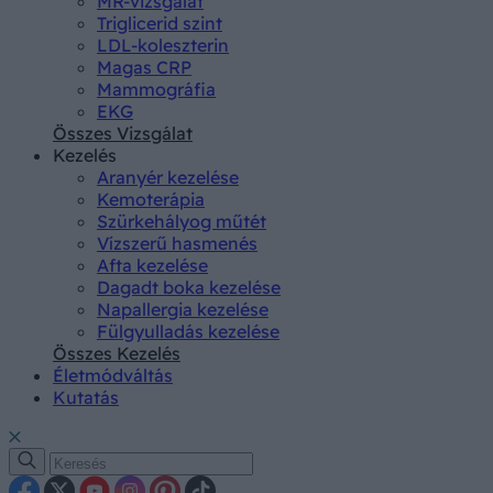
MR-vizsgálat
Triglicerid szint
LDL-koleszterin
Magas CRP
Mammográfia
EKG
Összes Vizsgálat
Kezelés
Aranyér kezelése
Kemoterápia
Szürkehályog műtét
Vízszerű hasmenés
Afta kezelése
Dagadt boka kezelése
Napallergia kezelése
Fülgyulladás kezelése
Összes Kezelés
Életmódváltás
Kutatás