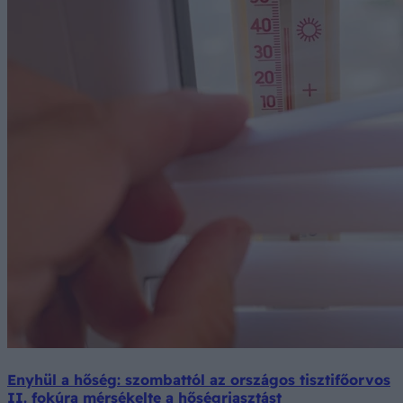
Enyhül a hőség: szombattól az országos tisztifőorvos
II. fokúra mérsékelte a hőségriasztást