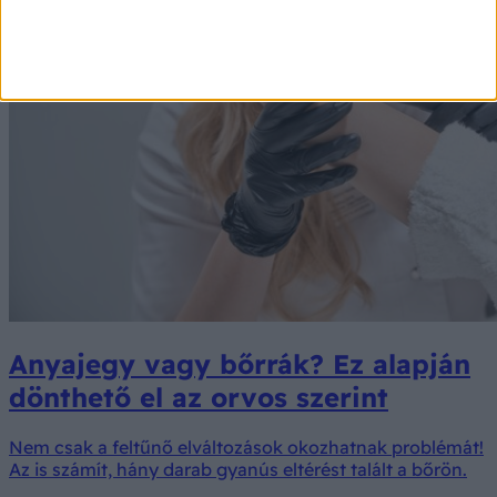
Anyajegy vagy bőrrák? Ez alapján
dönthető el az orvos szerint
Nem csak a feltűnő elváltozások okozhatnak problémát!
Az is számít, hány darab gyanús eltérést talált a bőrön.