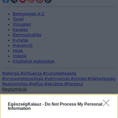
Betegségek A-Z
Tünet
Vizsgálat
Kezelés
Életmódváltás
Kutatás
Prevenció
Hírek
Videók
Kisállatok egészsége
#allergia
#influenza
#cukorbetegség
#orvosmeteorológia
#vérnyomás
#stroke
#rákbetegség
#pajzsmirigy
#reflux
#ekcéma
#herpesz
Regisztráció
EgészségKalauz -
Do Not Process My Personal
Information
Vizsgálat