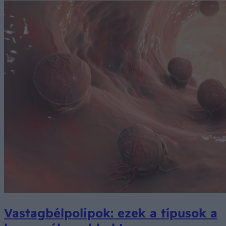
Vastagbélpolipok: ezek a típusok a