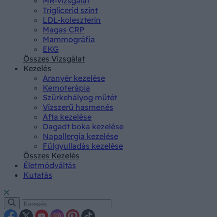
MR-vizsgálat
Triglicerid szint
LDL-koleszterin
Magas CRP
Mammográfia
EKG
Összes Vizsgálat
Kezelés
Aranyér kezelése
Kemoterápia
Szürkehályog műtét
Vízszerű hasmenés
Afta kezelése
Dagadt boka kezelése
Napallergia kezelése
Fülgyulladás kezelése
Összes Kezelés
Életmódváltás
Kutatás