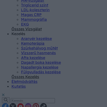
MR-vizsgálat
Triglicerid szint
LDL-koleszterin
Magas CRP
Mammográfia
EKG
Összes Vizsgálat
Kezelés
Aranyér kezelése
Kemoterápia
Szürkehályog műtét
Vízszerű hasmenés
Afta kezelése
Dagadt boka kezelése
Napallergia kezelése
Fülgyulladás kezelése
Összes Kezelés
Életmódváltás
Kutatás