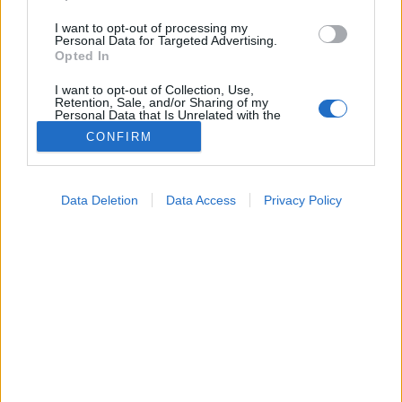
I want to opt-out of processing my
Personal Data for Targeted Advertising.
Opted In
I want to opt-out of Collection, Use,
Retention, Sale, and/or Sharing of my
Personal Data that Is Unrelated with the
Purposes for which it was collected.
Vizsgálat
CONFIRM
Opted Out
2025. július 11. 18:24
Megosztás
Küldés
Küldés Messengeren
Google consents
Data Deletion
Data Access
Privacy Policy
I want to allow Google to enable storage
Tomanóczy Andrea
related to advertising like cookies on web or
szerkesztő
device identifiers in apps.
I want to allow my user data to be sent to
Google for online advertising purposes.
Igen nagy rombolást végez a kortizol, ha a szintje
hosszú időn keresztül túlságosan magas.
I want to allow Google to send me
personalized advertising.
I want to allow Google to enable storage