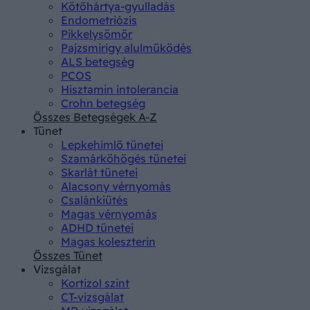
Kötőhártya-gyulladás
Endometriózis
Pikkelysömör
Pajzsmirigy alulműködés
ALS betegség
PCOS
Hisztamin intolerancia
Crohn betegség
Összes Betegségek A-Z
Tünet
Lepkehimlő tünetei
Szamárköhögés tünetei
Skarlát tünetei
Alacsony vérnyomás
Csalánkiütés
Magas vérnyomás
ADHD tünetei
Magas koleszterin
Összes Tünet
Vizsgálat
Kortizol szint
CT-vizsgálat