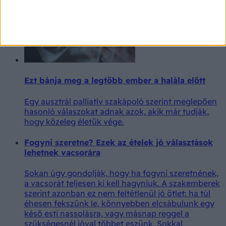
Ezt bánja meg a legtöbb ember a halála előtt
Egy ausztrál palliatív szakápoló szerint meglepően
hasonló válaszokat adnak azok, akik már tudják,
hogy közeleg életük vége.
Fogyni szeretne? Ezek az ételek jó választások
lehetnek vacsorára
Sokan úgy gondolják, hogy ha fogyni szeretnének,
a vacsorát teljesen ki kell hagyniuk. A szakemberek
szerint azonban ez nem feltétlenül jó ötlet: ha túl
éhesen fekszünk le, könnyebben elcsábulunk egy
késő esti nassolásra, vagy másnap reggel a
szükségesnél jóval többet eszünk. Sokkal