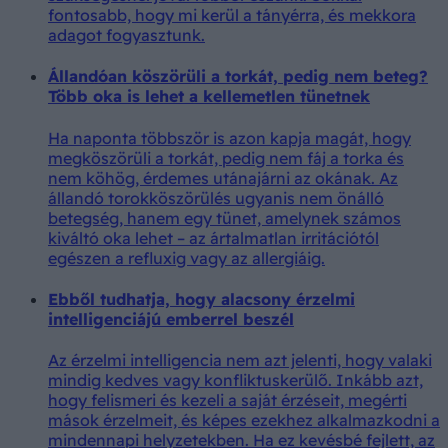
fontosabb, hogy mi kerül a tányérra, és mekkora
adagot fogyasztunk.
Állandóan köszörüli a torkát, pedig nem beteg?
Több oka is lehet a kellemetlen tünetnek
Ha naponta többször is azon kapja magát, hogy
megköszörüli a torkát, pedig nem fáj a torka és
nem köhög, érdemes utánajárni az okának. Az
állandó torokköszörülés ugyanis nem önálló
betegség, hanem egy tünet, amelynek számos
kiváltó oka lehet – az ártalmatlan irritációtól
egészen a refluxig vagy az allergiáig.
Ebből tudhatja, hogy alacsony érzelmi
intelligenciájú emberrel beszél
Az érzelmi intelligencia nem azt jelenti, hogy valaki
mindig kedves vagy konfliktuskerülő. Inkább azt,
hogy felismeri és kezeli a saját érzéseit, megérti
mások érzelmeit, és képes ezekhez alkalmazkodni a
mindennapi helyzetekben. Ha ez kevésbé fejlett, az