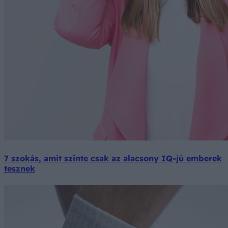
7 szokás, amit szinte csak az alacsony IQ-jú emberek
tesznek