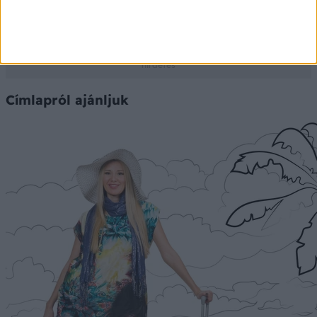
adatbázis szolgáltatja
Ⓒ Vidal Next kft. 2026.
Címlapról ajánljuk