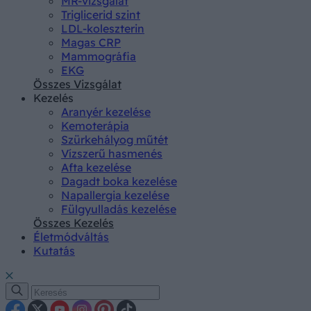
MR-vizsgálat
Triglicerid szint
LDL-koleszterin
Magas CRP
Mammográfia
EKG
Összes Vizsgálat
Kezelés
Aranyér kezelése
Kemoterápia
Szürkehályog műtét
Vízszerű hasmenés
Afta kezelése
Dagadt boka kezelése
Napallergia kezelése
Fülgyulladás kezelése
Összes Kezelés
Életmódváltás
Kutatás