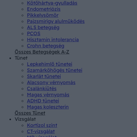
Kötőhártya-gyulladás
Endometriózis
Pikkelysömör
Pajzsmirigy alulműködés
ALS betegség
PCOS
Hisztamin intolerancia
Crohn betegség
Összes Betegségek A-Z
Tünet
Lepkehimlő tünetei
Szamárköhögés tünetei
Skarlát tünetei
Alacsony vérnyomás
Csalánkiütés
Magas vérnyomás
ADHD tünetei
Magas koleszterin
Összes Tünet
Vizsgálat
Kortizol szint
CT-vizsgálat