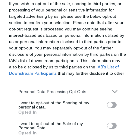
csináltassak? Az orvos szerint ez a
If you wish to opt-out of the sale, sharing to third parties, or
jobb
processing of your personal or sensitive information for
targeted advertising by us, please use the below opt-out
section to confirm your selection. Please note that after your
opt-out request is processed you may continue seeing
interest-based ads based on personal information utilized by
us or personal information disclosed to third parties prior to
your opt-out. You may separately opt-out of the further
disclosure of your personal information by third parties on the
IAB’s list of downstream participants. This information may
also be disclosed by us to third parties on the
IAB’s List of
Downstream Participants
that may further disclose it to other
third parties.
Please note that this website/app uses one or more Google
Personal Data Processing Opt Outs
services and may gather and store information including but
not limited to your visit or usage behaviour. You may click to
I want to opt-out of the Sharing of my
personal data.
grant or deny consent to Google and its third-party tags to
Opted In
use your data for below specified purposes in below Google
consent section.
I want to opt-out of the Sale of my
Personal Data.
Opted In