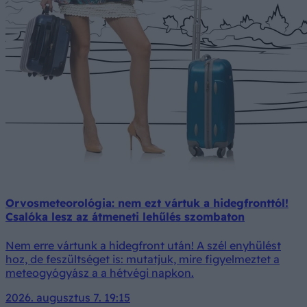
Orvosmeteorológia: nem ezt vártuk a hidegfronttól!
Csalóka lesz az átmeneti lehűlés szombaton
Nem erre vártunk a hidegfront után! A szél enyhülést
hoz, de feszültséget is: mutatjuk, mire figyelmeztet a
meteogyógyász a a hétvégi napkon.
2026. augusztus 7. 19:15