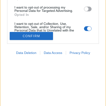
I want to opt-out of processing my
Personal Data for Targeted Advertising.
Opted In
I want to opt-out of Collection, Use,
Retention, Sale, and/or Sharing of my
Personal Data that Is Unrelated with the
Purposes for which it was collected.
CONFIRM
Opted Out
Betegségek
Google consents
2025. július 10. 08:04
Data Deletion
Data Access
Privacy Policy
Megosztás
Küldés
Küldés Messengeren
I want to allow Google to enable storage
related to advertising like cookies on web or
device identifiers in apps.
PTA
Dr. Ertsey Csaba
szakértő
szerző
neurológus, fejfájás-specialista
I want to allow my user data to be sent to
Google for online advertising purposes.
I want to allow Google to send me
Ez a kérdés gyakran felmerül a migrénben szenvedők
personalized advertising.
fejében.
I want to allow Google to enable storage