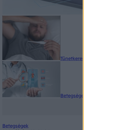
Tünetkereső
Betegségek A-Z
Betegségek