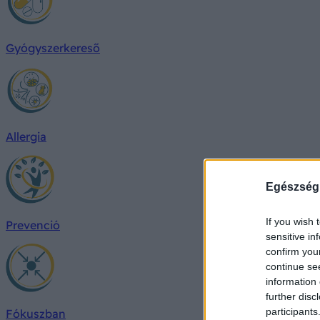
Gyógyszerkereső
Allergia
Egészség
If you wish 
Prevenció
sensitive in
confirm you
continue se
information 
further disc
participants
Fókuszban