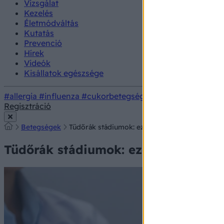
Vizsgálat
Kezelés
Életmódváltás
Kutatás
Prevenció
Hírek
Videók
Kisállatok egészsége
#allergia
#influenza
#cukorbetegség
#orvosmeteorológi
Regisztráció
Betegségek
Tüdőrák stádiumok: ezért fontos mielőbb megh
Tüdőrák stádiumok: ezért fontos mi