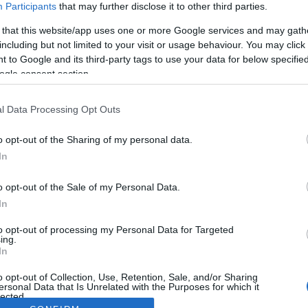
Participants
that may further disclose it to other third parties.
 that this website/app uses one or more Google services and may gath
including but not limited to your visit or usage behaviour. You may click 
 to Google and its third-party tags to use your data for below specifi
ogle consent section.
l Data Processing Opt Outs
o opt-out of the Sharing of my personal data.
In
o opt-out of the Sale of my Personal Data.
In
to opt-out of processing my Personal Data for Targeted
ing.
In
o opt-out of Collection, Use, Retention, Sale, and/or Sharing
ersonal Data that Is Unrelated with the Purposes for which it
lected.