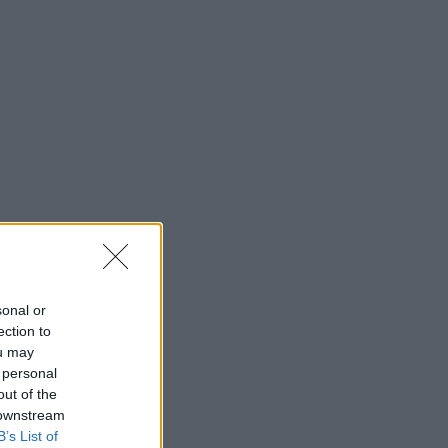
sonal or
ection to
ou may
 personal
out of the
 downstream
B’s List of