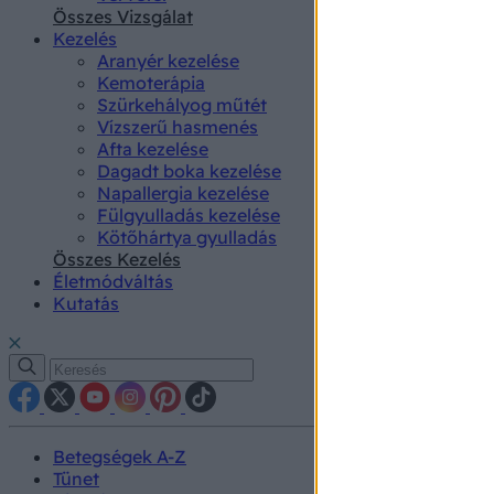
authenti
Összes Vizsgálat
Kezelés
Aranyér kezelése
Kemoterápia
Szürkehályog műtét
Vízszerű hasmenés
Afta kezelése
Dagadt boka kezelése
Napallergia kezelése
Fülgyulladás kezelése
Kötőhártya gyulladás
Összes Kezelés
Életmódváltás
Kutatás
Betegségek A-Z
Tünet