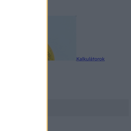
rkereső
Kalkulátorok