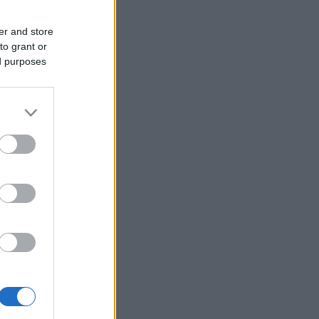
er and store
to grant or
ed purposes