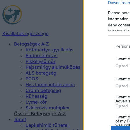
Downstream 
Please note
information 
deny consent
in below Go
Kisállatok egészsége
Betegségek A-Z
Persona
Kötőhártya-gyulladás
Endometriózis
I want t
Pikkelysömör
Opted 
Pajzsmirigy alulműködés
ALS betegség
PCOS
I want t
Hisztamin intolerancia
Opted 
Crohn betegség
Rühesség
I want 
Advertis
Lyme-kór
Opted 
Szklerózis multiplex
Összes Betegségek A-Z
I want t
Tünet
of my P
Lepkehimlő tünetei
was col