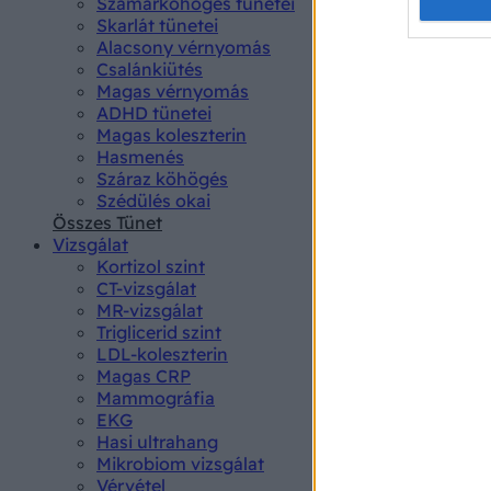
Opted 
Szamárköhögés tünetei
Skarlát tünetei
Alacsony vérnyomás
Google 
Csalánkiütés
Magas vérnyomás
I want t
ADHD tünetei
web or d
Magas koleszterin
Hasmenés
I want t
Száraz köhögés
purpose
Szédülés okai
Összes Tünet
I want 
Vizsgálat
Kortizol szint
I want t
CT-vizsgálat
web or d
MR-vizsgálat
Triglicerid szint
LDL-koleszterin
I want t
Magas CRP
or app.
Mammográfia
EKG
I want t
Hasi ultrahang
Mikrobiom vizsgálat
I want t
Vérvétel