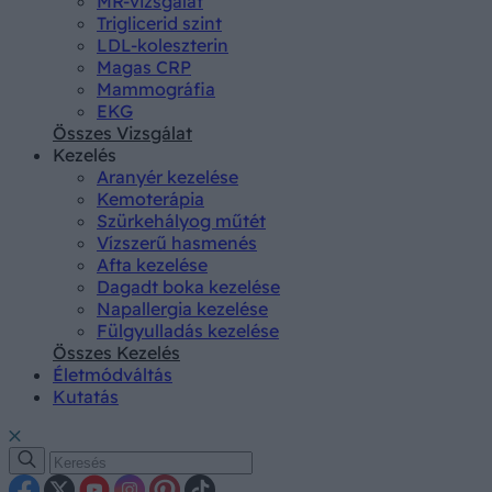
MR-vizsgálat
Triglicerid szint
LDL-koleszterin
Magas CRP
Mammográfia
EKG
Összes Vizsgálat
Kezelés
Aranyér kezelése
Kemoterápia
Szürkehályog műtét
Vízszerű hasmenés
Afta kezelése
Dagadt boka kezelése
Napallergia kezelése
Fülgyulladás kezelése
Összes Kezelés
Életmódváltás
Kutatás