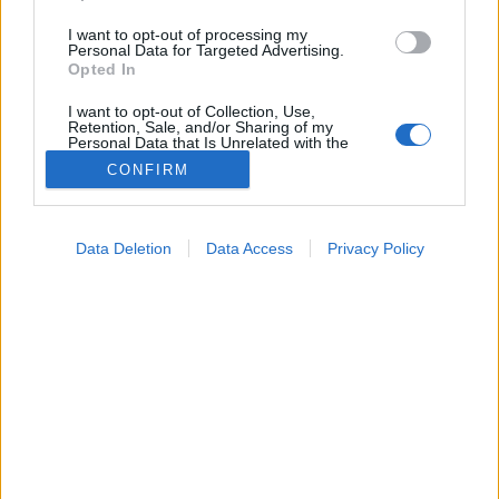
I want to opt-out of processing my
Personal Data for Targeted Advertising.
Opted In
I want to opt-out of Collection, Use,
Retention, Sale, and/or Sharing of my
Personal Data that Is Unrelated with the
Purposes for which it was collected.
CONFIRM
Opted Out
Betegségek
Google consents
2025. július 03. 07:34
Data Deletion
Data Access
Privacy Policy
Megosztás
Küldés
Küldés Messengeren
I want to allow Google to enable storage
related to advertising like cookies on web or
device identifiers in apps.
Petrás Gabriella
online szerkesztő
I want to allow my user data to be sent to
Google for online advertising purposes.
I want to allow Google to send me
A stressz és a lelki teher nemcsak az elmét, hanem a
personalized advertising.
szívet is károsíthatja.
I want to allow Google to enable storage