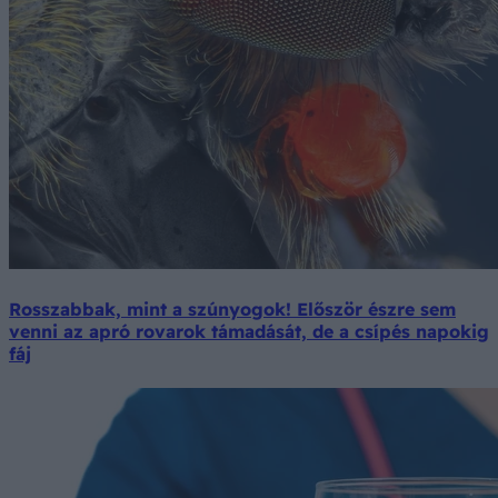
Rosszabbak, mint a szúnyogok! Először észre sem
venni az apró rovarok támadását, de a csípés napokig
fáj