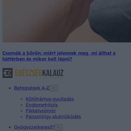
Csomók a bőrön: miért jelennek meg, mi állhat a
háttérben és mikor kell lépni?
Betegségek A-Z
Kötőhártya-gyulladás
Endometriózis
Pikkelysömör
Pajzsmirigy alulműködés
Gyógyszerkereső*