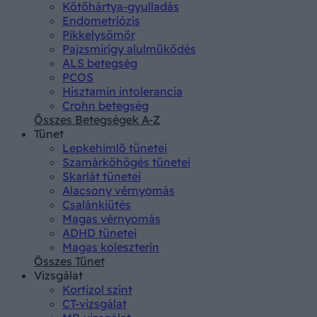
Kötőhártya-gyulladás
Endometriózis
Pikkelysömör
Pajzsmirigy alulműködés
ALS betegség
PCOS
Hisztamin intolerancia
Crohn betegség
Összes Betegségek A-Z
Tünet
Lepkehimlő tünetei
Szamárköhögés tünetei
Skarlát tünetei
Alacsony vérnyomás
Csalánkiütés
Magas vérnyomás
ADHD tünetei
Magas koleszterin
Összes Tünet
Vizsgálat
Kortizol szint
CT-vizsgálat