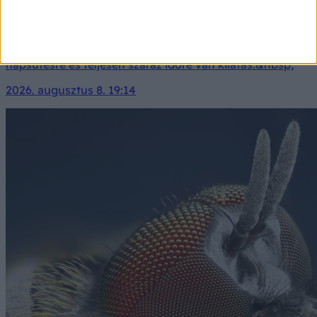
Orvosmeteorológia: vasárnap megint átlépjük a 35
fokot!
Igazi strandidő vár ránk vasárnap! Zavartalan
napsütésre és teljesen száraz időre van kilátás.&nbsp;
2026. augusztus 8. 19:14