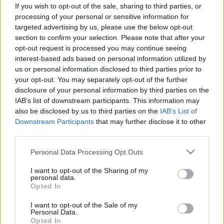
nyomot hagyhat szívbetegség
If you wish to opt-out of the sale, sharing to third parties, or
formájában
processing of your personal or sensitive information for
targeted advertising by us, please use the below opt-out
section to confirm your selection. Please note that after your
opt-out request is processed you may continue seeing
interest-based ads based on personal information utilized by
us or personal information disclosed to third parties prior to
your opt-out. You may separately opt-out of the further
disclosure of your personal information by third parties on the
IAB’s list of downstream participants. This information may
also be disclosed by us to third parties on the
IAB’s List of
Downstream Participants
that may further disclose it to other
third parties.
Please note that this website/app uses one or more Google
Personal Data Processing Opt Outs
services and may gather and store information including but
not limited to your visit or usage behaviour. You may click to
I want to opt-out of the Sharing of my
personal data.
grant or deny consent to Google and its third-party tags to
Opted In
use your data for below specified purposes in below Google
consent section.
I want to opt-out of the Sale of my
Personal Data.
Opted In