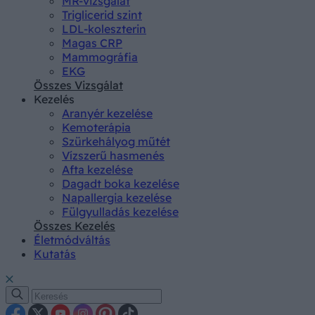
MR-vizsgálat
Triglicerid szint
LDL-koleszterin
Magas CRP
Mammográfia
EKG
Összes Vizsgálat
Kezelés
Aranyér kezelése
Kemoterápia
Szürkehályog műtét
Vízszerű hasmenés
Afta kezelése
Dagadt boka kezelése
Napallergia kezelése
Fülgyulladás kezelése
Összes Kezelés
Életmódváltás
Kutatás