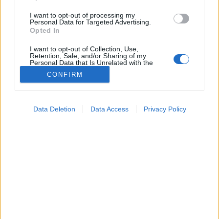
I want to opt-out of processing my
Personal Data for Targeted Advertising.
Opted In
I want to opt-out of Collection, Use,
Retention, Sale, and/or Sharing of my
Personal Data that Is Unrelated with the
Purposes for which it was collected.
CONFIRM
Opted Out
Google consents
Betegségek
Data Deletion
Data Access
Privacy Policy
2025. július 11. 12:24
I want to allow Google to enable storage
Megosztás
Küldés
Küldés Messengeren
related to advertising like cookies on web or
device identifiers in apps.
PTA
I want to allow my user data to be sent to
szerző
Google for online advertising purposes.
I want to allow Google to send me
personalized advertising.
Kerülje azokat a gyümölcsöket és termékeket,
amelyek tüneteket okoznak. Ezek a gyümölcsök
I want to allow Google to enable storage