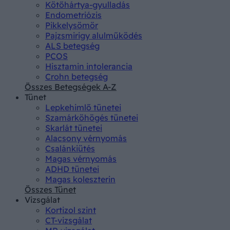
Kötőhártya-gyulladás
Endometriózis
Pikkelysömör
Pajzsmirigy alulműködés
ALS betegség
PCOS
Hisztamin intolerancia
Crohn betegség
Összes Betegségek A-Z
Tünet
Lepkehimlő tünetei
Szamárköhögés tünetei
Skarlát tünetei
Alacsony vérnyomás
Csalánkiütés
Magas vérnyomás
ADHD tünetei
Magas koleszterin
Összes Tünet
Vizsgálat
Kortizol szint
CT-vizsgálat