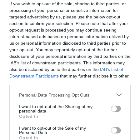
gyümölcsök könnyen ádáz
If you wish to opt-out of the sale, sharing to third parties, or
processing of your personal or sensitive information for
ellenséggé válhatnak
targeted advertising by us, please use the below opt-out
section to confirm your selection. Please note that after your
opt-out request is processed you may continue seeing
interest-based ads based on personal information utilized by
us or personal information disclosed to third parties prior to
your opt-out. You may separately opt-out of the further
disclosure of your personal information by third parties on the
IAB’s list of downstream participants. This information may
also be disclosed by us to third parties on the
IAB’s List of
Downstream Participants
that may further disclose it to other
third parties.
Please note that this website/app uses one or more Google
Personal Data Processing Opt Outs
services and may gather and store information including but
not limited to your visit or usage behaviour. You may click to
I want to opt-out of the Sharing of my
personal data.
grant or deny consent to Google and its third-party tags to
Opted In
use your data for below specified purposes in below Google
consent section.
I want to opt-out of the Sale of my
Personal Data.
Opted In