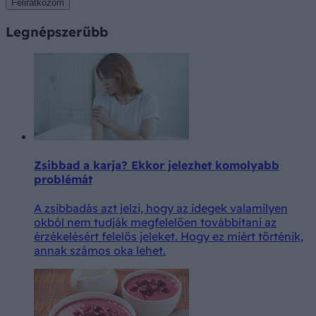
Feliratkozom
Legnépszerűbb
Zsibbad a karja? Ekkor jelezhet komolyabb
problémát
A zsibbadás azt jelzi, hogy az idegek valamilyen
okból nem tudják megfelelően továbbítani az
érzékelésért felelős jeleket. Hogy ez miért történik,
annak számos oka lehet.