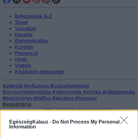
Betegségek A-Z
Tünet
Vizsgálat
Kezelés
Életmódváltás
Kutatás
Prevenció
Hírek
Videók
Kisállatok egészsége
#allergia
#influenza
#cukorbetegség
#orvosmeteorológia
#vérnyomás
#stroke
#rákbetegség
#pajzsmirigy
#reflux
#ekcéma
#herpesz
Regisztráció
Latex-gyümölcs szindróma: ezek a
Betegségek
gyümölcsök könnyen ádáz ellenséggé
válhatnak
EgészségKalauz -
Do Not Process My Personal
Information
Latex-gyümölcs szindróma: ezek a