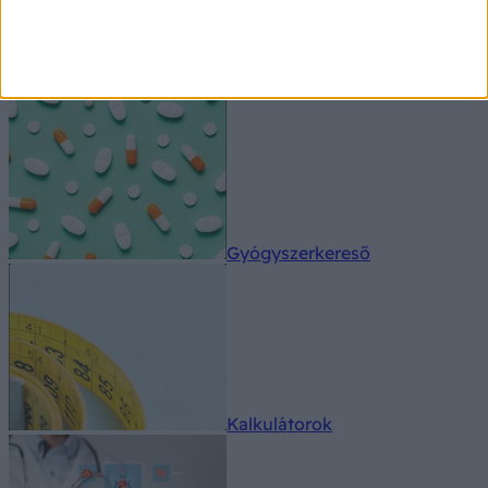
Orvos válaszol
Gyógyszerkereső
Kalkulátorok