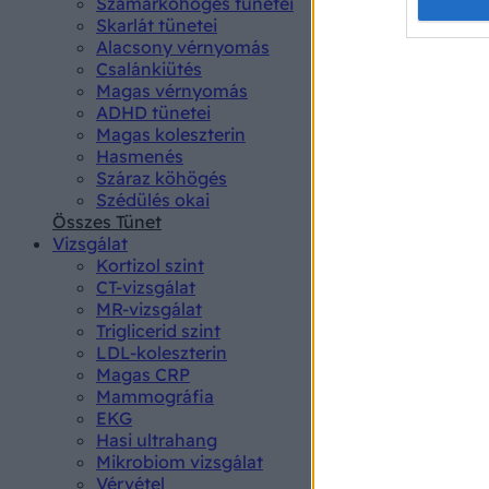
Opted 
Szamárköhögés tünetei
Skarlát tünetei
Alacsony vérnyomás
Google 
Csalánkiütés
Magas vérnyomás
I want t
ADHD tünetei
web or d
Magas koleszterin
Hasmenés
I want t
Száraz köhögés
purpose
Szédülés okai
Összes Tünet
I want 
Vizsgálat
Kortizol szint
I want t
CT-vizsgálat
web or d
MR-vizsgálat
Triglicerid szint
LDL-koleszterin
I want t
Magas CRP
or app.
Mammográfia
EKG
I want t
Hasi ultrahang
Mikrobiom vizsgálat
I want t
Vérvétel