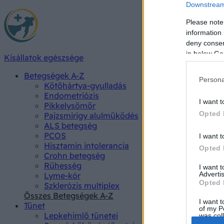
Downstream 
Please note
information 
deny consent
in below Go
Kisállatok egészsége
Betegségek A-Z
Persona
Kötőhártya-gyulladás
Endometriózis
I want t
Pikkelysömör
Opted 
Pajzsmirigy alulműködés
ALS betegség
PCOS
I want t
Hisztamin intolerancia
Opted 
Crohn betegség
Rühesség
I want 
Advertis
Lyme-kór
Opted 
Szklerózis multiplex
Összes Betegségek A-Z
I want t
Tünet
of my P
Lepkehimlő tünetei
was col