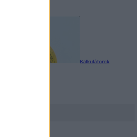
rkereső
Kalkulátorok