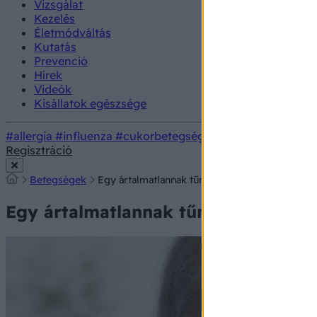
Vizsgálat
Kezelés
Életmódváltás
Kutatás
Prevenció
Hírek
Videók
Kisállatok egészsége
#allergia
#influenza
#cukorbetegség
#orvosmeteorológi
Regisztráció
Betegségek
Egy ártalmatlannak tűnő influenzának is lehe
Egy ártalmatlannak tűnő influenzán