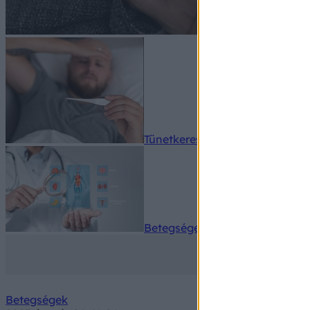
Tünetkereső
Betegségek A-Z
Betegségek