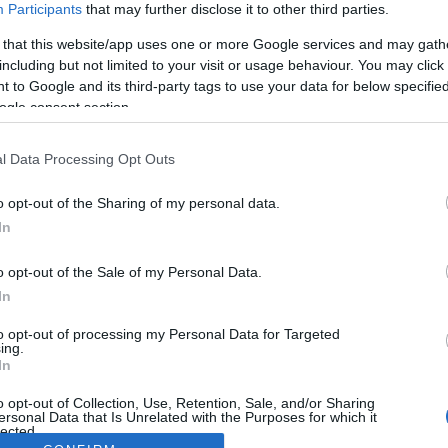
Participants
that may further disclose it to other third parties.
 that this website/app uses one or more Google services and may gath
including but not limited to your visit or usage behaviour. You may click 
 to Google and its third-party tags to use your data for below specifi
ogle consent section.
l Data Processing Opt Outs
o opt-out of the Sharing of my personal data.
In
o opt-out of the Sale of my Personal Data.
In
to opt-out of processing my Personal Data for Targeted
ing.
In
o opt-out of Collection, Use, Retention, Sale, and/or Sharing
ersonal Data that Is Unrelated with the Purposes for which it
lected.