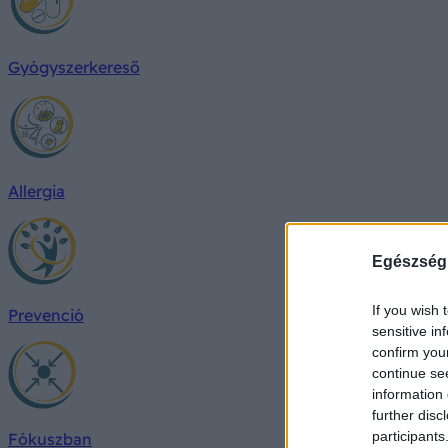
Gyógyszerkereső
Allergia
Egészség
If you wish 
Prevenció
sensitive in
confirm you
continue se
information 
further disc
participants
Fókuszban