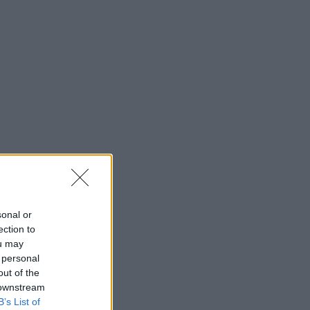
sonal or
ection to
ou may
 personal
out of the
 downstream
B’s List of