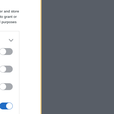
er and store
to grant or
ed purposes