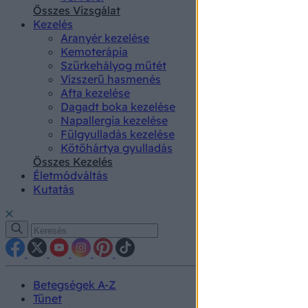
authenti
Összes Vizsgálat
Kezelés
Aranyér kezelése
Kemoterápia
Szürkehályog műtét
Vízszerű hasmenés
Afta kezelése
Dagadt boka kezelése
Napallergia kezelése
Fülgyulladás kezelése
Kötőhártya gyulladás
Összes Kezelés
Életmódváltás
Kutatás
Betegségek A-Z
Tünet