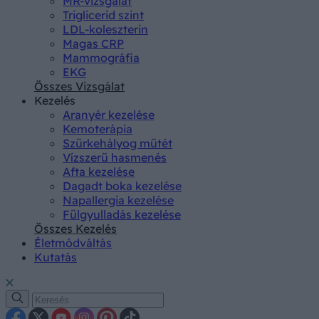
MR-vizsgálat
Triglicerid szint
LDL-koleszterin
Magas CRP
Mammográfia
EKG
Összes Vizsgálat
Kezelés
Aranyér kezelése
Kemoterápia
Szürkehályog műtét
Vízszerű hasmenés
Afta kezelése
Dagadt boka kezelése
Napallergia kezelése
Fülgyulladás kezelése
Összes Kezelés
Életmódváltás
Kutatás