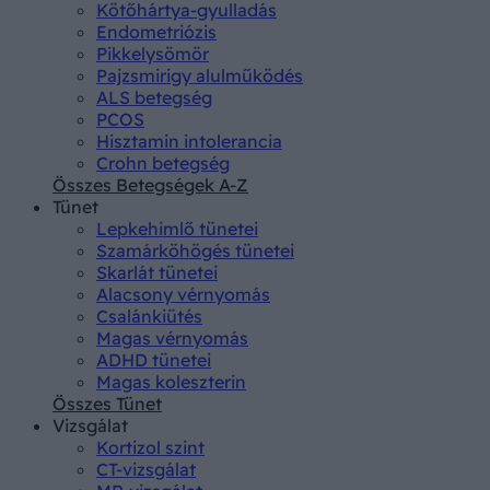
Kötőhártya-gyulladás
Endometriózis
Pikkelysömör
Pajzsmirigy alulműködés
ALS betegség
PCOS
Hisztamin intolerancia
Crohn betegség
Összes Betegségek A-Z
Tünet
Lepkehimlő tünetei
Szamárköhögés tünetei
Skarlát tünetei
Alacsony vérnyomás
Csalánkiütés
Magas vérnyomás
ADHD tünetei
Magas koleszterin
Összes Tünet
Vizsgálat
Kortizol szint
CT-vizsgálat