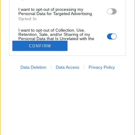
I want to opt-out of processing my
Personal Data for Targeted Advertising.
Opted In
I want to opt-out of Collection, Use,
Retention, Sale, and/or Sharing of my
Personal Data that Is Unrelated with the
Purposes for which it was collected.
CONFIRM
Opted Out
Betegségek
Google consents
2025. július 10. 12:24
Data Deletion
Data Access
Privacy Policy
Megosztás
Küldés
Küldés Messengeren
I want to allow Google to enable storage
related to advertising like cookies on web or
device identifiers in apps.
Tomanóczy Andrea
szerkesztő
I want to allow my user data to be sent to
Google for online advertising purposes.
I want to allow Google to send me
A fáradtságot és a kiégést nem könnyű
personalized advertising.
megkülönböztetni, mert az olyan jellemző tüneteik,
I want to allow Google to enable storage