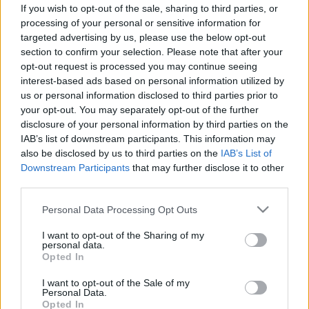
Így tudja megkülönböztetni a két
If you wish to opt-out of the sale, sharing to third parties, or
állapotot
processing of your personal or sensitive information for
targeted advertising by us, please use the below opt-out
section to confirm your selection. Please note that after your
opt-out request is processed you may continue seeing
interest-based ads based on personal information utilized by
us or personal information disclosed to third parties prior to
your opt-out. You may separately opt-out of the further
disclosure of your personal information by third parties on the
IAB’s list of downstream participants. This information may
also be disclosed by us to third parties on the
IAB’s List of
Downstream Participants
that may further disclose it to other
third parties.
Please note that this website/app uses one or more Google
Personal Data Processing Opt Outs
services and may gather and store information including but
not limited to your visit or usage behaviour. You may click to
I want to opt-out of the Sharing of my
personal data.
grant or deny consent to Google and its third-party tags to
Opted In
use your data for below specified purposes in below Google
consent section.
I want to opt-out of the Sale of my
Personal Data.
Opted In