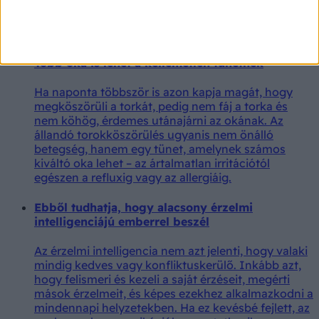
fontosabb, hogy mi kerül a tányérra, és mekkora
adagot fogyasztunk.
Állandóan köszörüli a torkát, pedig nem beteg?
Több oka is lehet a kellemetlen tünetnek
Ha naponta többször is azon kapja magát, hogy
megköszörüli a torkát, pedig nem fáj a torka és
nem köhög, érdemes utánajárni az okának. Az
állandó torokköszörülés ugyanis nem önálló
betegség, hanem egy tünet, amelynek számos
kiváltó oka lehet – az ártalmatlan irritációtól
egészen a refluxig vagy az allergiáig.
Ebből tudhatja, hogy alacsony érzelmi
intelligenciájú emberrel beszél
Az érzelmi intelligencia nem azt jelenti, hogy valaki
mindig kedves vagy konfliktuskerülő. Inkább azt,
hogy felismeri és kezeli a saját érzéseit, megérti
mások érzelmeit, és képes ezekhez alkalmazkodni a
mindennapi helyzetekben. Ha ez kevésbé fejlett, az