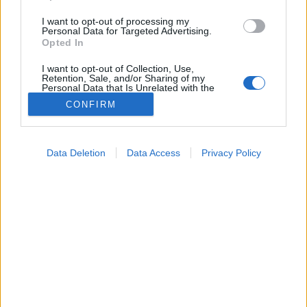
I want to opt-out of processing my
Personal Data for Targeted Advertising.
Opted In
I want to opt-out of Collection, Use,
Retention, Sale, and/or Sharing of my
Personal Data that Is Unrelated with the
Purposes for which it was collected.
CONFIRM
Opted Out
Betegségek
Google consents
2022. május 28. 22:04
Data Deletion
Data Access
Privacy Policy
Megosztás
Küldés
Küldés Messengeren
I want to allow Google to enable storage
related to advertising like cookies on web or
device identifiers in apps.
A munkahelyi ártalmak miatt egyre több embernél
I want to allow my user data to be sent to
jelentkezhetnek a krónikus, légúti szűkülettel járó
Google for online advertising purposes.
tüdőbetegség tünetei.
I want to allow Google to send me
personalized advertising.
I want to allow Google to enable storage