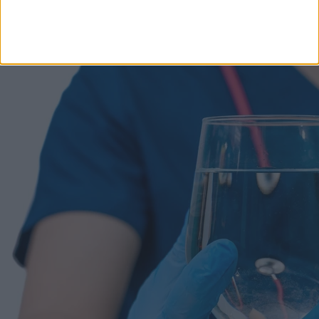
Rosszabbak, mint a szúnyogok! Először észre sem
venni az apró rovarok támadását, de a csípés napokig
fáj