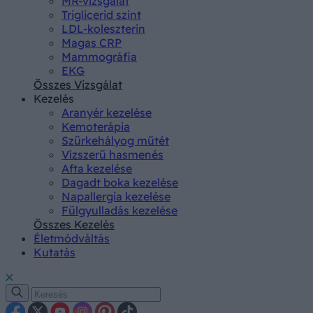
MR-vizsgálat
Triglicerid szint
LDL-koleszterin
Magas CRP
Mammográfia
EKG
Összes Vizsgálat
Kezelés
Aranyér kezelése
Kemoterápia
Szürkehályog műtét
Vízszerű hasmenés
Afta kezelése
Dagadt boka kezelése
Napallergia kezelése
Fülgyulladás kezelése
Összes Kezelés
Életmódváltás
Kutatás