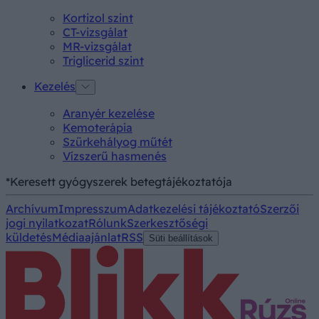
Kortizol szint
CT-vizsgálat
MR-vizsgálat
Triglicerid szint
Kezelés
Aranyér kezelése
Kemoterápia
Szürkehályog műtét
Vízszerű hasmenés
*Keresett gyógyszerek betegtájékoztatója
Archívum
Impresszum
Adatkezelési tájékoztató
Szerzői
jogi nyilatkozat
Rólunk
Szerkesztőségi
küldetés
Médiaajánlat
RSS
Süti beállítások