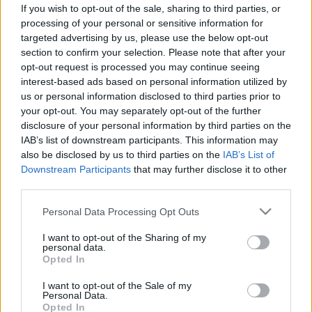
nagyobb eséllyel alakulhat ki
If you wish to opt-out of the sale, sharing to third parties, or
tüdőbetegség
processing of your personal or sensitive information for
targeted advertising by us, please use the below opt-out
section to confirm your selection. Please note that after your
opt-out request is processed you may continue seeing
interest-based ads based on personal information utilized by
us or personal information disclosed to third parties prior to
your opt-out. You may separately opt-out of the further
disclosure of your personal information by third parties on the
IAB’s list of downstream participants. This information may
also be disclosed by us to third parties on the
IAB’s List of
Downstream Participants
that may further disclose it to other
third parties.
Please note that this website/app uses one or more Google
Personal Data Processing Opt Outs
services and may gather and store information including but
not limited to your visit or usage behaviour. You may click to
I want to opt-out of the Sharing of my
personal data.
grant or deny consent to Google and its third-party tags to
Opted In
use your data for below specified purposes in below Google
consent section.
I want to opt-out of the Sale of my
Personal Data.
Opted In