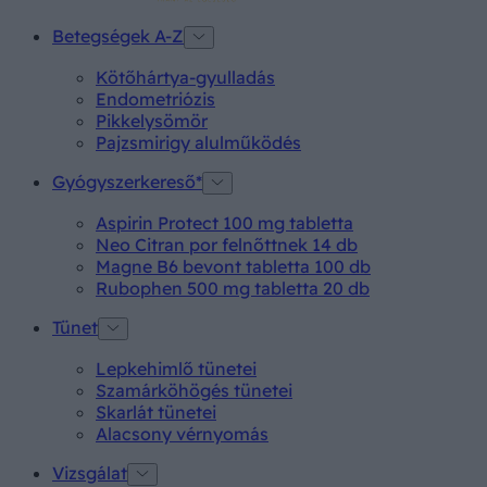
Betegségek A-Z
Kötőhártya-gyulladás
Endometriózis
Pikkelysömör
Pajzsmirigy alulműködés
Gyógyszerkereső*
Aspirin Protect 100 mg tabletta
Neo Citran por felnőttnek 14 db
Magne B6 bevont tabletta 100 db
Rubophen 500 mg tabletta 20 db
Tünet
Lepkehimlő tünetei
Szamárköhögés tünetei
Skarlát tünetei
Alacsony vérnyomás
Vizsgálat