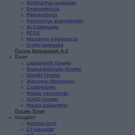
Kötőhártya-gyulladás
Endometriózis
Pikkelysömör
Pajzsmirigy alulműködés
ALS betegség
PCOS
Hisztamin intolerancia
Crohn betegség
Összes Betegségek A-Z
Tünet
Lepkehimlő tünetei
Szamárköhögés tünetei
Skarlát tünetei
Alacsony vérnyomás
Csalánkiütés
Magas vérnyomás
ADHD tünetei
Magas koleszterin
Összes Tünet
Vizsgálat
Kortizol szint
CT-vizsgálat