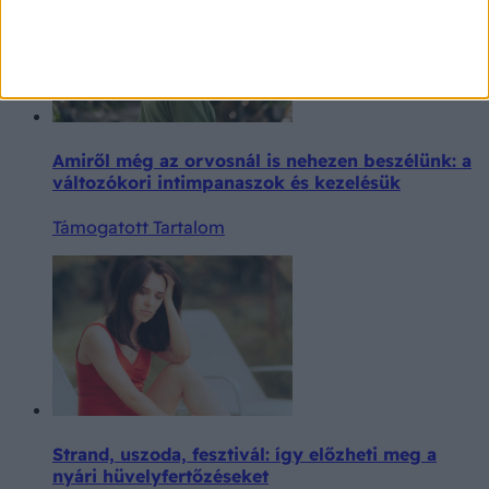
Amiről még az orvosnál is nehezen beszélünk: a
változókori intimpanaszok és kezelésük
Támogatott Tartalom
Strand, uszoda, fesztivál: így előzheti meg a
nyári hüvelyfertőzéseket