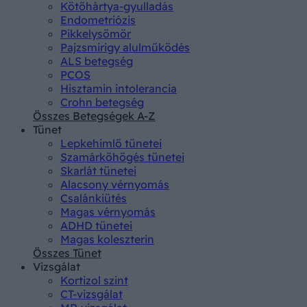
Kötőhártya-gyulladás
Endometriózis
Pikkelysömör
Pajzsmirigy alulműködés
ALS betegség
PCOS
Hisztamin intolerancia
Crohn betegség
Összes Betegségek A-Z
Tünet
Lepkehimlő tünetei
Szamárköhögés tünetei
Skarlát tünetei
Alacsony vérnyomás
Csalánkiütés
Magas vérnyomás
ADHD tünetei
Magas koleszterin
Összes Tünet
Vizsgálat
Kortizol szint
CT-vizsgálat