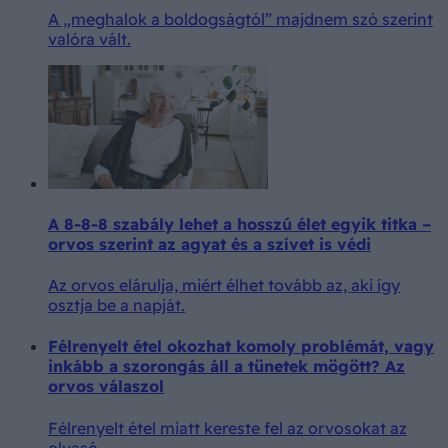
A „meghalok a boldogságtól” majdnem szó szerint
valóra vált.
A 8-8-8 szabály lehet a hosszú élet egyik titka –
orvos szerint az agyat és a szívet is védi
Az orvos elárulja, miért élhet tovább az, aki így
osztja be a napját.
Félrenyelt étel okozhat komoly problémát, vagy
inkább a szorongás áll a tünetek mögött? Az
orvos válaszol
Félrenyelt étel miatt kereste fel az orvosokat az
olvasó.