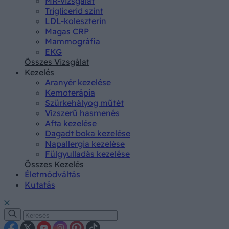
MR-vizsgálat
Triglicerid szint
LDL-koleszterin
Magas CRP
Mammográfia
EKG
Összes Vizsgálat
Kezelés
Aranyér kezelése
Kemoterápia
Szürkehályog műtét
Vízszerű hasmenés
Afta kezelése
Dagadt boka kezelése
Napallergia kezelése
Fülgyulladás kezelése
Összes Kezelés
Életmódváltás
Kutatás