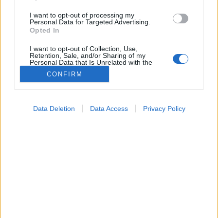
I want to opt-out of processing my
Personal Data for Targeted Advertising.
Opted In
I want to opt-out of Collection, Use,
Retention, Sale, and/or Sharing of my
Personal Data that Is Unrelated with the
Purposes for which it was collected.
CONFIRM
Opted Out
Betegségek
2024. december 29. 16:49
Google consents
Megosztás
Küldés
Küldés Messengeren
Data Deletion
Data Access
Privacy Policy
I want to allow Google to enable storage
related to advertising like cookies on web or
Egészségkalauz
device identifiers in apps.
Egészségkalauz
I want to allow my user data to be sent to
Google for online advertising purposes.
A familiáris hiperkoleszterinémiát általában nem
I want to allow Google to send me
ismerik fel könnyen, ezért a betegség gyakran
personalized advertising.
halálos kimenetelű.
I want to allow Google to enable storage