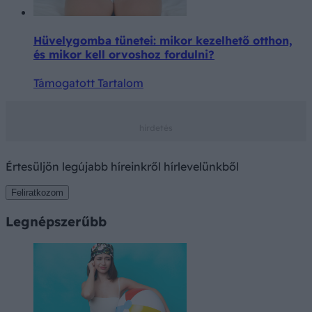
Hüvelygomba tünetei: mikor kezelhető otthon,
és mikor kell orvoshoz fordulni?
Támogatott Tartalom
Értesüljön legújabb híreinkről hírlevelünkből
Feliratkozom
Legnépszerűbb