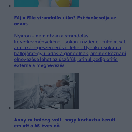
Fáj a füle strandolás után? Ezt tanácsolja az
orvos
Nyáron – nem ritkán a strandolás
következményeként – sokan küzdenek fülfájással,
ami akár egészen erős is lehet. Ilyenkor sokan a
hallójárat-gyulladásra gondolnak, aminek köznapi
elnevezése lehet az úszófül, latinul pedig otitis
externa a megnevezés.
Annyira boldog volt, hogy kórházba került
emiatt a 65 éves nő