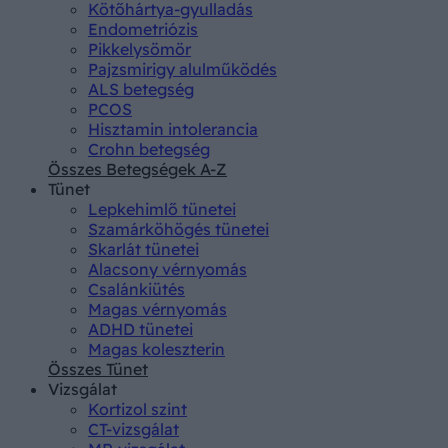
Kötőhártya-gyulladás
Endometriózis
Pikkelysömör
Pajzsmirigy alulműködés
ALS betegség
PCOS
Hisztamin intolerancia
Crohn betegség
Összes Betegségek A-Z
Tünet
Lepkehimlő tünetei
Szamárköhögés tünetei
Skarlát tünetei
Alacsony vérnyomás
Csalánkiütés
Magas vérnyomás
ADHD tünetei
Magas koleszterin
Összes Tünet
Vizsgálat
Kortizol szint
CT-vizsgálat