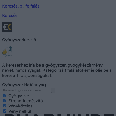
Keresés, pl. fejfájás
Keresés
Gyógyszerkereső
A kereséshez írja be a gyógyszer, gyógykészítmény
nevét, hatóanyagát. Kategorizált találatokért jelölje be a
keresett tulajdonságokat.
Gyógyszer
Hatóanyag
Gyógyszer
Étrend-kiegészítő
Vényköteles
Vény nélkül