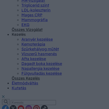
MR-vizsgálat
Triglicerid szint
LDL-koleszterin
Magas CRP
Mammográfia
EKG
Összes Vizsgálat
Kezelés
Aranyér kezelése
Kemoterápia
Szürkehályog műtét
Vízszerű hasmenés
Afta kezelése
Dagadt boka kezelése
Napallergia kezelése
Fülgyulladás kezelése
Összes Kezelés
Életmódváltás
Kutatás