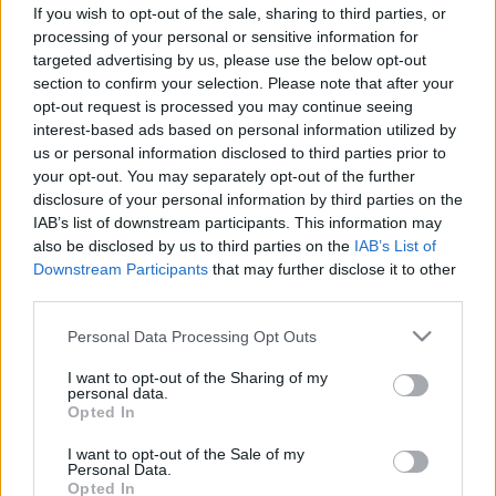
életveszélyes helyeken is lecsaphat
If you wish to opt-out of the sale, sharing to third parties, or
processing of your personal or sensitive information for
a vérrög
targeted advertising by us, please use the below opt-out
section to confirm your selection. Please note that after your
opt-out request is processed you may continue seeing
interest-based ads based on personal information utilized by
us or personal information disclosed to third parties prior to
your opt-out. You may separately opt-out of the further
disclosure of your personal information by third parties on the
IAB’s list of downstream participants. This information may
also be disclosed by us to third parties on the
IAB’s List of
Downstream Participants
that may further disclose it to other
third parties.
Please note that this website/app uses one or more Google
Personal Data Processing Opt Outs
services and may gather and store information including but
not limited to your visit or usage behaviour. You may click to
I want to opt-out of the Sharing of my
personal data.
grant or deny consent to Google and its third-party tags to
Opted In
use your data for below specified purposes in below Google
consent section.
I want to opt-out of the Sale of my
Personal Data.
Opted In