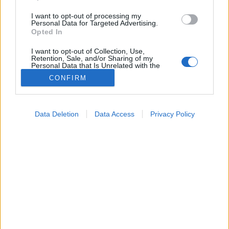
I want to opt-out of processing my
Personal Data for Targeted Advertising.
Opted In
I want to opt-out of Collection, Use,
Retention, Sale, and/or Sharing of my
Personal Data that Is Unrelated with the
Purposes for which it was collected.
CONFIRM
Opted Out
Google consents
Betegségek
Data Deletion
Data Access
Privacy Policy
2026. június 07. 06:14
I want to allow Google to enable storage
Megosztás
Küldés
Küldés Messengeren
related to advertising like cookies on web or
device identifiers in apps.
PTA
I want to allow my user data to be sent to
szerző
Google for online advertising purposes.
I want to allow Google to send me
personalized advertising.
A haspuffadás hátterében akár egy májban rejtőző
vérrög is állhat.
I want to allow Google to enable storage