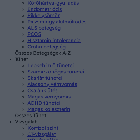
Kötőhártya-gyulladás
Endometriózis
Pikkelysömör
Pajzsmirigy alulműködés
ALS betegség
PCOS
Hisztamin intolerancia
Crohn betegség
Összes Betegségek A-Z
Tünet
Lepkehimlő tünetei
Szamárköhögés tünetei
Skarlát tünetei
Alacsony vérnyomás
Csalánkiütés
Magas vérnyomás
ADHD tünetei
Magas koleszterin
Összes Tünet
Vizsgálat
Kortizol szint
CT-vizsgálat