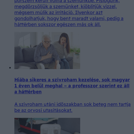
porszem került volna a szemünkbe. Pislogunk,
megdörzsöljük a szemünket, kiöblítjük vízzel,
mégsem múlik az irritáció. Ilyenkor azt
gondolhatjuk, hogy bent maradt valami, pedig a
háttérben sokszor egészen más ok áll.
Hiába sikeres a szívroham kezelése, sok magyar
1 éven belül meghal – a professzor szerint ez áll
a háttérben
A szívroham utáni időszakban sok beteg nem tartja
be az orvosi utasításokat.