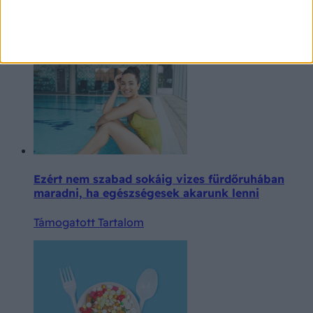
változókori intimpanaszok és kezelésük
Támogatott Tartalom
Ezért nem szabad sokáig vizes fürdőruhában
maradni, ha egészségesek akarunk lenni
Támogatott Tartalom