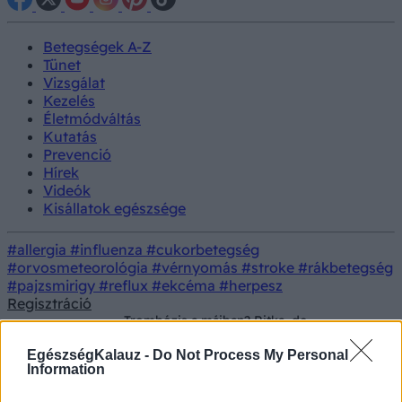
Betegségek A-Z
Tünet
Vizsgálat
Kezelés
Életmódváltás
Kutatás
Prevenció
Hírek
Videók
Kisállatok egészsége
#allergia
#influenza
#cukorbetegség
#orvosmeteorológia
#vérnyomás
#stroke
#rákbetegség
#pajzsmirigy
#reflux
#ekcéma
#herpesz
Regisztráció
Trombózis a májban? Ritka, de
Betegségek
életveszélyes helyeken is lecsaphat a
vérrög
EgészségKalauz -
Do Not Process My Personal
Information
Trombózis a májban? Ritka, de