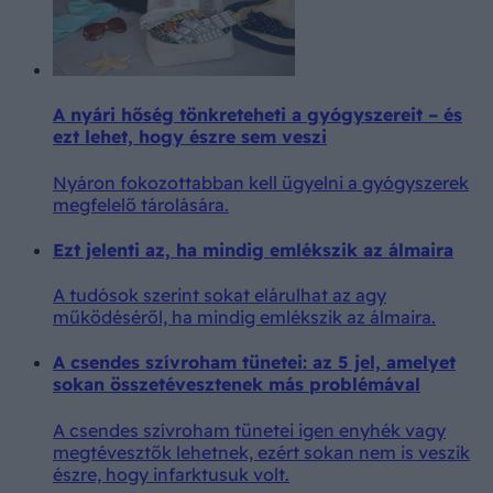
A nyári hőség tönkreteheti a gyógyszereit – és
ezt lehet, hogy észre sem veszi
Nyáron fokozottabban kell ügyelni a gyógyszerek
megfelelő tárolására.
Ezt jelenti az, ha mindig emlékszik az álmaira
A tudósok szerint sokat elárulhat az agy
működéséről, ha mindig emlékszik az álmaira.
A csendes szívroham tünetei: az 5 jel, amelyet
sokan összetévesztenek más problémával
A csendes szívroham tünetei igen enyhék vagy
megtévesztők lehetnek, ezért sokan nem is veszik
észre, hogy infarktusuk volt.