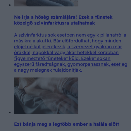
Ne írja a hőség számlájára! Ezek a tünetek
közelgő szívinfarktusra utalhatnak
A szívinfarktus sok esetben nem egyik pillanatról a
másikra alakul ki. Bár előfordulhat, hogy minden
előjel nélkül jelentkezik, a szervezet gyakran már
órákkal, napokkal vagy akár hetekkel korábban
figyelmeztető tüneteket küld. Ezeket sokan
egyszerű fáradtságnak, gyomorpanasznak, esetleg
a nagy melegnek tulajdonítják.
Ezt bánja meg a legtöbb ember a halála előtt