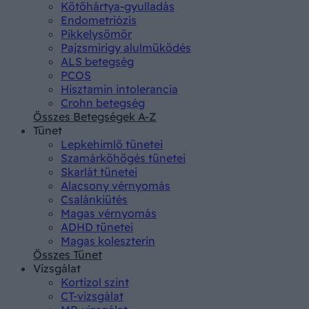
Kötőhártya-gyulladás
Endometriózis
Pikkelysömör
Pajzsmirigy alulműködés
ALS betegség
PCOS
Hisztamin intolerancia
Crohn betegség
Összes Betegségek A-Z
Tünet
Lepkehimlő tünetei
Szamárköhögés tünetei
Skarlát tünetei
Alacsony vérnyomás
Csalánkiütés
Magas vérnyomás
ADHD tünetei
Magas koleszterin
Összes Tünet
Vizsgálat
Kortizol szint
CT-vizsgálat