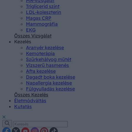
MR-vizsgálat
Triglicerid szint
LDL-koleszterin
Magas CRP
Mammográfia
EKG
Összes Vizsgálat
Kezelés
Aranyér kezelése
Kemoterápia
Szürkehályog műtét
Vízszerű hasmenés
Afta kezelése
Dagadt boka kezelése
Napallergia kezelése
Fülgyulladás kezelése
Összes Kezelés
Életmódváltás
Kutatás