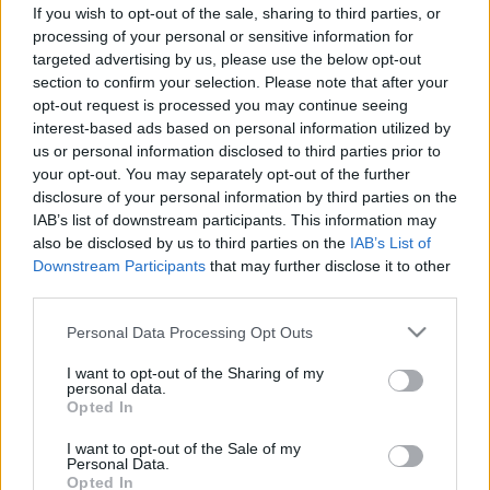
tanácsot jó, ha megfogadja a
If you wish to opt-out of the sale, sharing to third parties, or
kardiológustól!
processing of your personal or sensitive information for
targeted advertising by us, please use the below opt-out
section to confirm your selection. Please note that after your
opt-out request is processed you may continue seeing
interest-based ads based on personal information utilized by
us or personal information disclosed to third parties prior to
your opt-out. You may separately opt-out of the further
disclosure of your personal information by third parties on the
IAB’s list of downstream participants. This information may
also be disclosed by us to third parties on the
IAB’s List of
Downstream Participants
that may further disclose it to other
third parties.
Please note that this website/app uses one or more Google
Personal Data Processing Opt Outs
services and may gather and store information including but
not limited to your visit or usage behaviour. You may click to
I want to opt-out of the Sharing of my
personal data.
grant or deny consent to Google and its third-party tags to
Opted In
use your data for below specified purposes in below Google
consent section.
I want to opt-out of the Sale of my
Personal Data.
Opted In