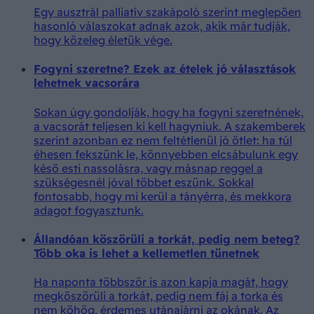
Egy ausztrál palliatív szakápoló szerint meglepően
hasonló válaszokat adnak azok, akik már tudják,
hogy közeleg életük vége.
Fogyni szeretne? Ezek az ételek jó választások
lehetnek vacsorára
Sokan úgy gondolják, hogy ha fogyni szeretnének,
a vacsorát teljesen ki kell hagyniuk. A szakemberek
szerint azonban ez nem feltétlenül jó ötlet: ha túl
éhesen fekszünk le, könnyebben elcsábulunk egy
késő esti nassolásra, vagy másnap reggel a
szükségesnél jóval többet eszünk. Sokkal
fontosabb, hogy mi kerül a tányérra, és mekkora
adagot fogyasztunk.
Állandóan köszörüli a torkát, pedig nem beteg?
Több oka is lehet a kellemetlen tünetnek
Ha naponta többször is azon kapja magát, hogy
megköszörüli a torkát, pedig nem fáj a torka és
nem köhög, érdemes utánajárni az okának. Az