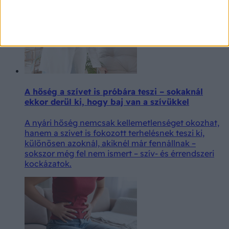
A hőség a szívet is próbára teszi – sokaknál
ekkor derül ki, hogy baj van a szívükkel
A nyári hőség nemcsak kellemetlenséget okozhat,
hanem a szívet is fokozott terhelésnek teszi ki,
különösen azoknál, akiknél már fennállnak –
sokszor még fel nem ismert – szív- és érrendszeri
kockázatok.