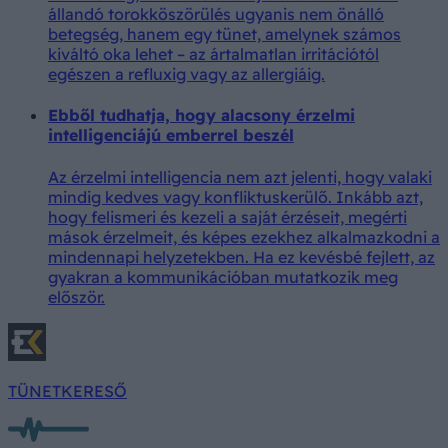
állandó torokköszörülés ugyanis nem önálló
betegség, hanem egy tünet, amelynek számos
kiváltó oka lehet – az ártalmatlan irritációtól
egészen a refluxig vagy az allergiáig.
Ebből tudhatja, hogy alacsony érzelmi
intelligenciájú emberrel beszél
Az érzelmi intelligencia nem azt jelenti, hogy valaki
mindig kedves vagy konfliktuskerülő. Inkább azt,
hogy felismeri és kezeli a saját érzéseit, megérti
mások érzelmeit, és képes ezekhez alkalmazkodni a
mindennapi helyzetekben. Ha ez kevésbé fejlett, az
gyakran a kommunikációban mutatkozik meg
először.
TÜNETKERESŐ