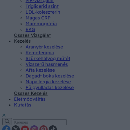
MR-vizsgálat
Triglicerid szint
LDL-koleszterin
Magas CRP
Mammográfia
EKG
Összes Vizsgálat
Kezelés
Aranyér kezelése
Kemoterápia
Szürkehályog műtét
Vízszerű hasmenés
Afta kezelése
Dagadt boka kezelése
Napallergia kezelése
Fülgyulladás kezelése
Összes Kezelés
Életmódváltás
Kutatás