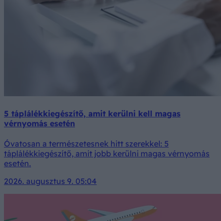
5 táplálékkiegészítő, amit kerülni kell magas
vérnyomás esetén
Óvatosan a természetesnek hitt szerekkel: 5
táplálékkiegészítő, amit jobb kerülni magas vérnyomás
esetén.
2026. augusztus 9. 05:04