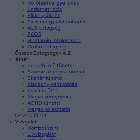
Kötőhártya-gyulladás
Endometriózis
Pikkelysömör
Pajzsmirigy alulműködés
ALS betegség
PCOS
Hisztamin intolerancia
Crohn betegség
Összes Betegségek A-Z
Tünet
Lepkehimlő tünetei
Szamárköhögés tünetei
Skarlát tünetei
Alacsony vérnyomás
Csalánkiütés
Magas vérnyomás
ADHD tünetei
Magas koleszterin
Összes Tünet
Vizsgálat
Kortizol szint
CT-vizsgálat