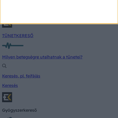
különösen azoknál, akiknél már fennállnak –
sokszor még fel nem ismert – szív- és érrendszeri
kockázatok.
TÜNETKERESŐ
Milyen betegségre utalhatnak a tünetei?
Keresés, pl. fejfájás
Keresés
Gyógyszerkereső