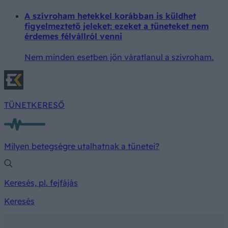
A szívroham hetekkel korábban is küldhet
figyelmeztető jeleket: ezeket a tüneteket nem
érdemes félvállról venni
Nem minden esetben jön váratlanul a szívroham.
TÜNETKERESŐ
Milyen betegségre utalhatnak a tünetei?
Keresés, pl. fejfájás
Keresés