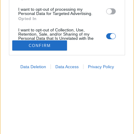
I want to opt-out of processing my
Personal Data for Targeted Advertising.
Opted In
I want to opt-out of Collection, Use,
Retention, Sale, and/or Sharing of my
Personal Data that Is Unrelated with the
Purposes for which it was collected.
CONFIRM
Opted Out
Google consents
Táplálkozás
Data Deletion
Data Access
Privacy Policy
2026. május 07. 15:24
I want to allow Google to enable storage
Megosztás
Küldés
Küldés Messengeren
related to advertising like cookies on web or
device identifiers in apps.
Tomanóczy Andrea
I want to allow my user data to be sent to
szerkesztő
Google for online advertising purposes.
I want to allow Google to send me
personalized advertising.
Ön melyik vízre szavaz?
I want to allow Google to enable storage