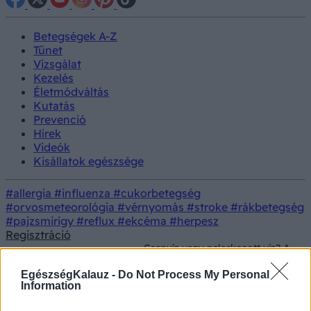
Betegségek A-Z
Tünet
Vizsgálat
Kezelés
Életmódváltás
Kutatás
Prevenció
Hírek
Videók
Kisállatok egészsége
#allergia
#influenza
#cukorbetegség
#orvosmeteorológia
#vérnyomás
#stroke
#rákbetegség
#pajzsmirigy
#reflux
#ekcéma
#herpesz
Regisztráció
Csapvíz vagy palackozott víz? A
Életmód
Táplálkozás
szakértők szerint ez lehet a
legegészségesebb választás
EgészségKalauz -
Do Not Process My Personal
Information
Csapvíz vagy palackozott víz? A