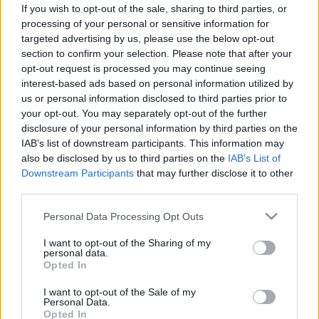
szakértők szerint ez lehet a
If you wish to opt-out of the sale, sharing to third parties, or
processing of your personal or sensitive information for
legegészségesebb választás
targeted advertising by us, please use the below opt-out
section to confirm your selection. Please note that after your
opt-out request is processed you may continue seeing
interest-based ads based on personal information utilized by
us or personal information disclosed to third parties prior to
your opt-out. You may separately opt-out of the further
disclosure of your personal information by third parties on the
IAB’s list of downstream participants. This information may
also be disclosed by us to third parties on the
IAB’s List of
Downstream Participants
that may further disclose it to other
third parties.
Please note that this website/app uses one or more Google
Personal Data Processing Opt Outs
services and may gather and store information including but
not limited to your visit or usage behaviour. You may click to
I want to opt-out of the Sharing of my
personal data.
grant or deny consent to Google and its third-party tags to
Opted In
use your data for below specified purposes in below Google
consent section.
I want to opt-out of the Sale of my
Personal Data.
Opted In