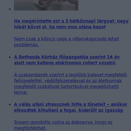
Ha megérintette ezt a 3 hétköznapi tárgyat, nagy
hibát követ el, ha nem mos utána kezet
Nem csak a kilincs vagy a villanykapcsoló lehet
problémás.
A Bethesda Kórház főigazgatója szerint 14 év
alatt nem kellene elektromos rollert vezetni
A szakemberek szerint a legtöbb baleset megfelelő
felügyelettel, védőfelszereléssel és az életkornak
megfelelő szabályok betartásával megelőzhető
lenne.
A válás utáni stressznek hitte a tüneteit – amikor
elkezdtek kihullani a fogai, kiderült az igazság
Sosem gondolta volna az édesanya, hogy ez
megtörténhet.