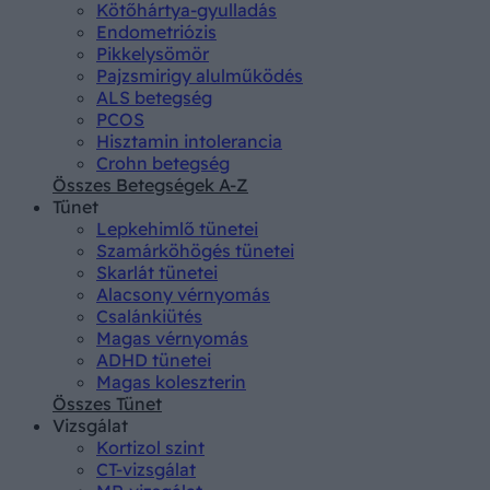
Kötőhártya-gyulladás
Endometriózis
Pikkelysömör
Pajzsmirigy alulműködés
ALS betegség
PCOS
Hisztamin intolerancia
Crohn betegség
Összes Betegségek A-Z
Tünet
Lepkehimlő tünetei
Szamárköhögés tünetei
Skarlát tünetei
Alacsony vérnyomás
Csalánkiütés
Magas vérnyomás
ADHD tünetei
Magas koleszterin
Összes Tünet
Vizsgálat
Kortizol szint
CT-vizsgálat