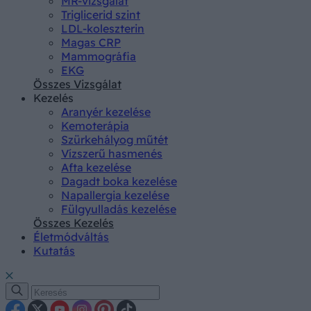
MR-vizsgálat
Triglicerid szint
LDL-koleszterin
Magas CRP
Mammográfia
EKG
Összes Vizsgálat
Kezelés
Aranyér kezelése
Kemoterápia
Szürkehályog műtét
Vízszerű hasmenés
Afta kezelése
Dagadt boka kezelése
Napallergia kezelése
Fülgyulladás kezelése
Összes Kezelés
Életmódváltás
Kutatás