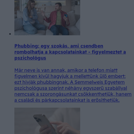
Phubbing: egy szokás, ami csendben
rombolhatja a kapcsolatainkat - figyelmeztet a
pszichológus
Már neve is van annak, amikor a telefon miatt
figyelmen kívül hagyjuk a mellettünk ülő embert:
ezt hívják phubbingnak. A Semmelweis Egyetem
pszichológusa szerint néhány egyszerű szabállyal
nemcsak a szorongásunkat csökkenthetjük, hanem
a családi és párkapcsolatainkat is erősíthetjük.