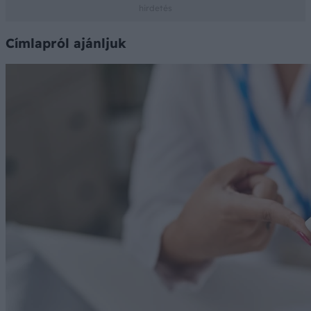
Címlapról ajánljuk