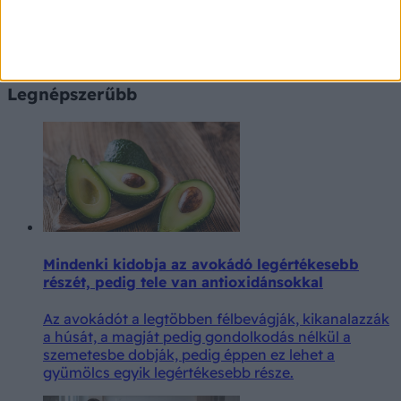
Értesüljön legújabb híreinkről hírlevelünkből
Feliratkozom
Legnépszerűbb
Mindenki kidobja az avokádó legértékesebb
részét, pedig tele van antioxidánsokkal
Az avokádót a legtöbben félbevágják, kikanalazzák
a húsát, a magját pedig gondolkodás nélkül a
szemetesbe dobják, pedig éppen ez lehet a
gyümölcs egyik legértékesebb része.