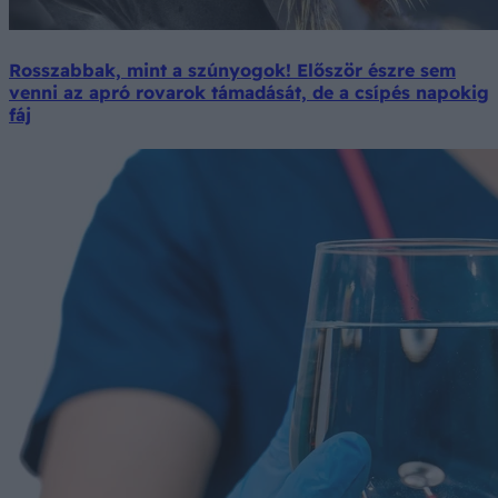
Rosszabbak, mint a szúnyogok! Először észre sem
venni az apró rovarok támadását, de a csípés napokig
fáj