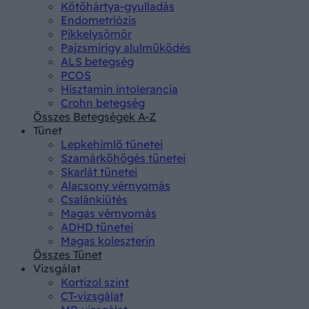
Kötőhártya-gyulladás
Endometriózis
Pikkelysömör
Pajzsmirigy alulműködés
ALS betegség
PCOS
Hisztamin intolerancia
Crohn betegség
Összes Betegségek A-Z
Tünet
Lepkehimlő tünetei
Szamárköhögés tünetei
Skarlát tünetei
Alacsony vérnyomás
Csalánkiütés
Magas vérnyomás
ADHD tünetei
Magas koleszterin
Összes Tünet
Vizsgálat
Kortizol szint
CT-vizsgálat