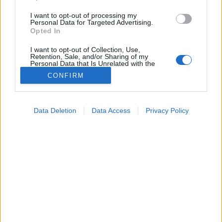
I want to opt-out of processing my
Personal Data for Targeted Advertising.
Opted In
I want to opt-out of Collection, Use,
Retention, Sale, and/or Sharing of my
Personal Data that Is Unrelated with the
Purposes for which it was collected.
CONFIRM
Opted Out
Google consents
Data Deletion
Data Access
Privacy Policy
I want to allow Google to enable storage
related to advertising like cookies on web or
Táplálkozás
2026. május 11. 13:54
device identifiers in apps.
Megosztás
Küldés
Küldés Messengeren
I want to allow my user data to be sent to
Google for online advertising purposes.
Tomanóczy Andrea
I want to allow Google to send me
szerkesztő
personalized advertising.
I want to allow Google to enable storage