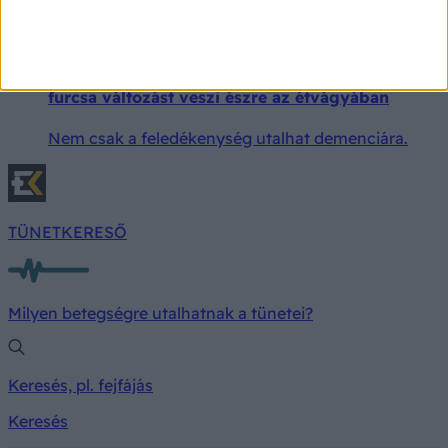
megtévesztők lehetnek, ezért sokan nem is veszik
észre, hogy infarktusuk volt.
A demencia egyik korai tünete lehet, ha ezt a
furcsa változást veszi észre az étvágyában
Nem csak a feledékenység utalhat demenciára.
TÜNETKERESŐ
Milyen betegségre utalhatnak a tünetei?
Keresés, pl. fejfájás
Keresés