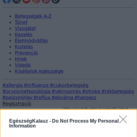
Betegségek A-Z
Tünet
Vizsgálat
Kezelés
Életmódváltás
Kutatás
Prevenció
Hírek
Videók
Kisállatok egészsége
#allergia
#influenza
#cukorbetegség
#orvosmeteorológia
#vérnyomás
#stroke
#rákbetegség
#pajzsmirigy
#reflux
#ekcéma
#herpesz
Regisztráció
Már egy hét után érezhető lehet
a hatása ennek az emésztést
Életmód
Táplálkozás
támogató italnak – az orvosok
EgészségKalauz -
Do Not Process My Personal
is ajánlják
Information