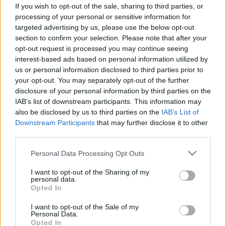
Már egy hét után érezhető lehet a
If you wish to opt-out of the sale, sharing to third parties, or
hatása ennek az emésztést
processing of your personal or sensitive information for
targeted advertising by us, please use the below opt-out
támogató italnak – az orvosok is
section to confirm your selection. Please note that after your
ajánlják
opt-out request is processed you may continue seeing
interest-based ads based on personal information utilized by
us or personal information disclosed to third parties prior to
your opt-out. You may separately opt-out of the further
disclosure of your personal information by third parties on the
IAB’s list of downstream participants. This information may
also be disclosed by us to third parties on the
IAB’s List of
Downstream Participants
that may further disclose it to other
third parties.
Please note that this website/app uses one or more Google
Personal Data Processing Opt Outs
services and may gather and store information including but
not limited to your visit or usage behaviour. You may click to
I want to opt-out of the Sharing of my
personal data.
grant or deny consent to Google and its third-party tags to
Opted In
use your data for below specified purposes in below Google
consent section.
I want to opt-out of the Sale of my
Personal Data.
Opted In