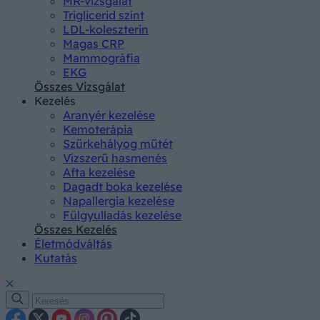
MR-vizsgálat
Triglicerid szint
LDL-koleszterin
Magas CRP
Mammográfia
EKG
Összes Vizsgálat
Kezelés
Aranyér kezelése
Kemoterápia
Szürkehályog műtét
Vízszerű hasmenés
Afta kezelése
Dagadt boka kezelése
Napallergia kezelése
Fülgyulladás kezelése
Összes Kezelés
Életmódváltás
Kutatás