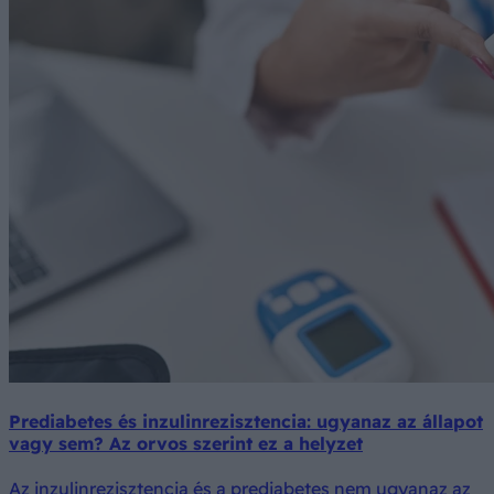
Prediabetes és inzulinrezisztencia: ugyanaz az állapot
vagy sem? Az orvos szerint ez a helyzet
Az inzulinrezisztencia és a prediabetes nem ugyanaz az