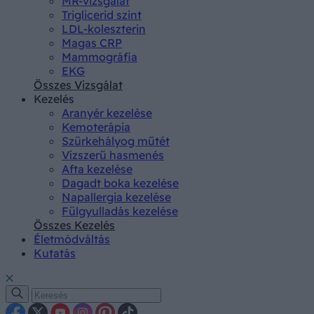
MR-vizsgálat
Triglicerid szint
LDL-koleszterin
Magas CRP
Mammográfia
EKG
Összes Vizsgálat
Kezelés
Aranyér kezelése
Kemoterápia
Szürkehályog műtét
Vízszerű hasmenés
Afta kezelése
Dagadt boka kezelése
Napallergia kezelése
Fülgyulladás kezelése
Összes Kezelés
Életmódváltás
Kutatás