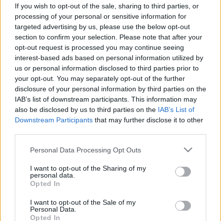
4 nap szénhidrát nélkül: ez történik
If you wish to opt-out of the sale, sharing to third parties, or
a szervezetben, ha ketózisba kerül
processing of your personal or sensitive information for
targeted advertising by us, please use the below opt-out
section to confirm your selection. Please note that after your
opt-out request is processed you may continue seeing
interest-based ads based on personal information utilized by
us or personal information disclosed to third parties prior to
your opt-out. You may separately opt-out of the further
disclosure of your personal information by third parties on the
IAB’s list of downstream participants. This information may
also be disclosed by us to third parties on the
IAB’s List of
Downstream Participants
that may further disclose it to other
third parties.
Please note that this website/app uses one or more Google
Personal Data Processing Opt Outs
services and may gather and store information including but
not limited to your visit or usage behaviour. You may click to
I want to opt-out of the Sharing of my
personal data.
grant or deny consent to Google and its third-party tags to
Opted In
use your data for below specified purposes in below Google
consent section.
I want to opt-out of the Sale of my
Personal Data.
Opted In