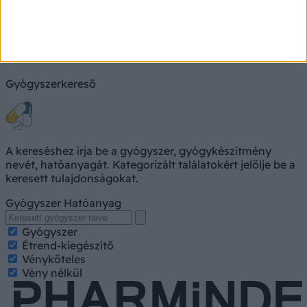
Keresés
Gyógyszerkereső
A kereséshez írja be a gyógyszer, gyógykészítmény
nevét, hatóanyagát. Kategorizált találatokért jelölje be a
keresett tulajdonságokat.
Gyógyszer
Hatóanyag
Gyógyszer
Étrend-kiegészítő
Vényköteles
Vény nélkül