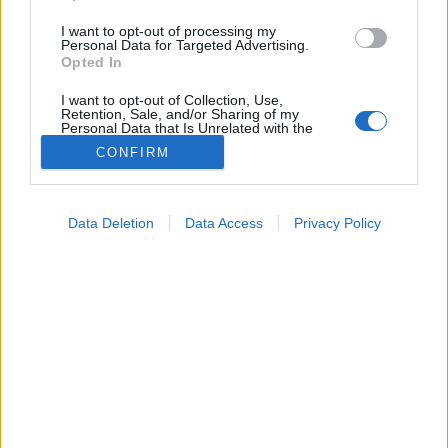
I want to opt-out of processing my
Personal Data for Targeted Advertising.
Opted In
I want to opt-out of Collection, Use,
Retention, Sale, and/or Sharing of my
Personal Data that Is Unrelated with the
Purposes for which it was collected.
CONFIRM
Opted Out
Dietetika
Google consents
2026. május 21. 08:04
Data Deletion
Data Access
Privacy Policy
I want to allow Google to enable storage
Megosztás
Küldés
Küldés Messengeren
related to advertising like cookies on web or
device identifiers in apps.
Petrás Gabriella
I want to allow my user data to be sent to
online szerkesztő
Google for online advertising purposes.
I want to allow Google to send me
A szénhidrátok drasztikus csökkentése rövid idő alatt
personalized advertising.
is látványos változásokat indíthat el a szervezetben.
I want to allow Google to enable storage