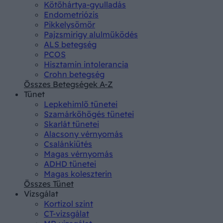
Kötőhártya-gyulladás
Endometriózis
Pikkelysömör
Pajzsmirigy alulműködés
ALS betegség
PCOS
Hisztamin intolerancia
Crohn betegség
Összes Betegségek A-Z
Tünet
Lepkehimlő tünetei
Szamárköhögés tünetei
Skarlát tünetei
Alacsony vérnyomás
Csalánkiütés
Magas vérnyomás
ADHD tünetei
Magas koleszterin
Összes Tünet
Vizsgálat
Kortizol szint
CT-vizsgálat