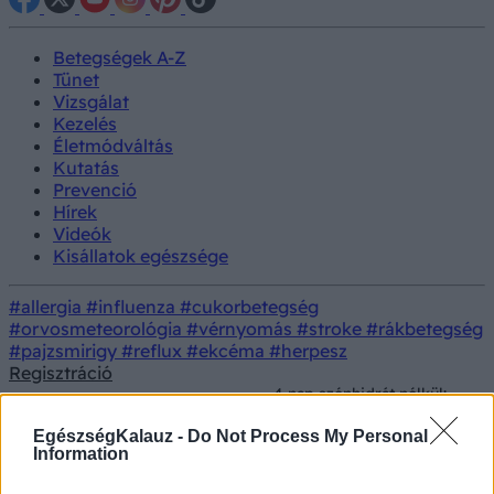
Betegségek A-Z
Tünet
Vizsgálat
Kezelés
Életmódváltás
Kutatás
Prevenció
Hírek
Videók
Kisállatok egészsége
#allergia
#influenza
#cukorbetegség
#orvosmeteorológia
#vérnyomás
#stroke
#rákbetegség
#pajzsmirigy
#reflux
#ekcéma
#herpesz
Regisztráció
4 nap szénhidrát nélkül:
ez történik a
Életmódorvoslás
Dietetika
szervezetben, ha
EgészségKalauz -
Do Not Process My Personal
ketózisba kerül
Information