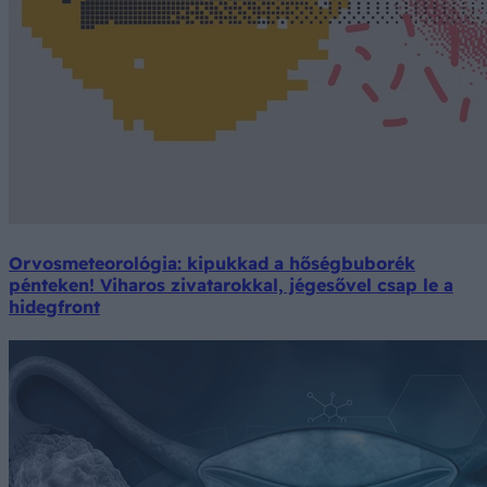
Orvosmeteorológia: kipukkad a hőségbuborék
pénteken! Viharos zivatarokkal, jégesővel csap le a
hidegfront