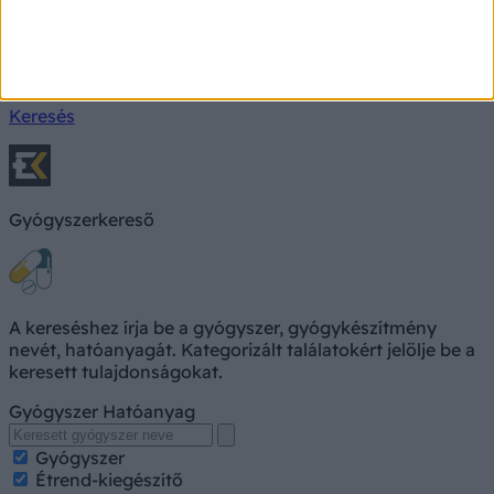
Keresés, pl. fejfájás
Keresés
Gyógyszerkereső
A kereséshez írja be a gyógyszer, gyógykészítmény
nevét, hatóanyagát. Kategorizált találatokért jelölje be a
keresett tulajdonságokat.
Gyógyszer
Hatóanyag
Gyógyszer
Étrend-kiegészítő