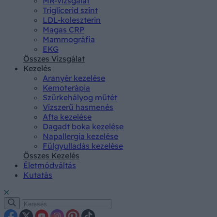
MR-vizsgálat
Triglicerid szint
LDL-koleszterin
Magas CRP
Mammográfia
EKG
Összes Vizsgálat
Kezelés
Aranyér kezelése
Kemoterápia
Szürkehályog műtét
Vízszerű hasmenés
Afta kezelése
Dagadt boka kezelése
Napallergia kezelése
Fülgyulladás kezelése
Összes Kezelés
Életmódváltás
Kutatás