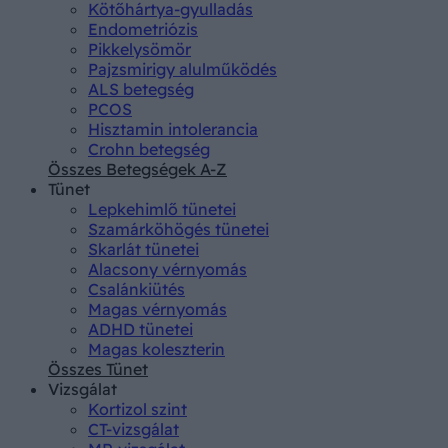
Kötőhártya-gyulladás
Endometriózis
Pikkelysömör
Pajzsmirigy alulműködés
ALS betegség
PCOS
Hisztamin intolerancia
Crohn betegség
Összes Betegségek A-Z
Tünet
Lepkehimlő tünetei
Szamárköhögés tünetei
Skarlát tünetei
Alacsony vérnyomás
Csalánkiütés
Magas vérnyomás
ADHD tünetei
Magas koleszterin
Összes Tünet
Vizsgálat
Kortizol szint
CT-vizsgálat