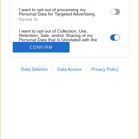
I want to opt-out of processing my
Personal Data for Targeted Advertising.
Opted In
I want to opt-out of Collection, Use,
Retention, Sale, and/or Sharing of my
Personal Data that Is Unrelated with the
Purposes for which it was collected.
CONFIRM
Opted Out
Google consents
Data Deletion
Data Access
Privacy Policy
Táplálkozás
I want to allow Google to enable storage
2025. október 07. 18:24
related to advertising like cookies on web or
Megosztás
Küldés
Küldés Messengeren
device identifiers in apps.
I want to allow my user data to be sent to
PTA
Google for online advertising purposes.
Hornyák Emese
szakértő
szerző
I want to allow Google to send me
personalized advertising.
Hogyan igényelhető a speciális étrend az iskolákban?
I want to allow Google to enable storage