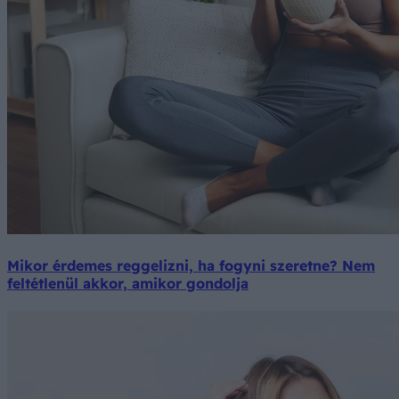
Mikor érdemes reggelizni, ha fogyni szeretne? Nem
feltétlenül akkor, amikor gondolja