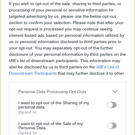
Iskolai menza: diétás menüt kérne
If you wish to opt-out of the sale, sharing to third parties, or
a gyerekének? Ezek a kötelező
processing of your personal or sensitive information for
targeted advertising by us, please use the below opt-out
lépések
section to confirm your selection. Please note that after your
opt-out request is processed you may continue seeing
interest-based ads based on personal information utilized by
us or personal information disclosed to third parties prior to
your opt-out. You may separately opt-out of the further
disclosure of your personal information by third parties on the
IAB’s list of downstream participants. This information may
also be disclosed by us to third parties on the
IAB’s List of
Downstream Participants
that may further disclose it to other
third parties.
Please note that this website/app uses one or more Google
Personal Data Processing Opt Outs
services and may gather and store information including but
not limited to your visit or usage behaviour. You may click to
I want to opt-out of the Sharing of my
personal data.
grant or deny consent to Google and its third-party tags to
Opted In
use your data for below specified purposes in below Google
consent section.
I want to opt-out of the Sale of my
Personal Data.
Opted In