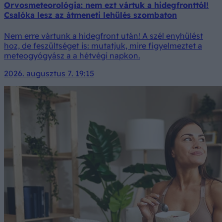
Orvosmeteorológia: nem ezt vártuk a hidegfronttól!
Csalóka lesz az átmeneti lehűlés szombaton
Nem erre vártunk a hidegfront után! A szél enyhülést
hoz, de feszültséget is: mutatjuk, mire figyelmeztet a
meteogyógyász a a hétvégi napkon.
2026. augusztus 7. 19:15