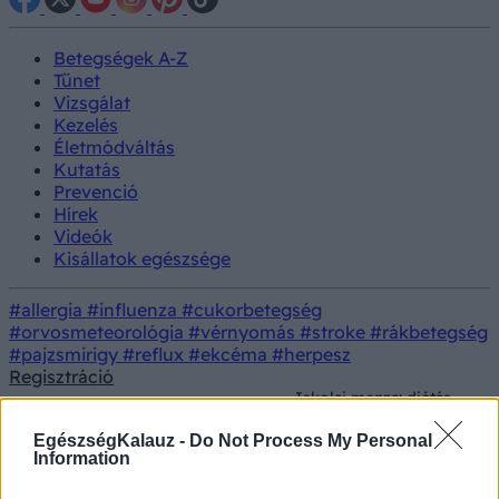
Betegségek A-Z
Tünet
Vizsgálat
Kezelés
Életmódváltás
Kutatás
Prevenció
Hírek
Videók
Kisállatok egészsége
#allergia
#influenza
#cukorbetegség
#orvosmeteorológia
#vérnyomás
#stroke
#rákbetegség
#pajzsmirigy
#reflux
#ekcéma
#herpesz
Regisztráció
Iskolai menza: diétás
menüt kérne a
Életmódorvoslás
Táplálkozás
gyerekének? Ezek a
EgészségKalauz -
Do Not Process My Personal
kötelező lépések
Information