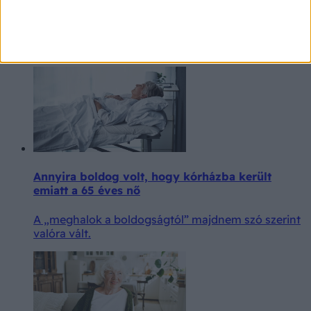
ami akár egészen erős is lehet. Ilyenkor sokan a
hallójárat-gyulladásra gondolnak, aminek köznapi
elnevezése lehet az úszófül, latinul pedig otitis
externa a megnevezés.
Annyira boldog volt, hogy kórházba került
emiatt a 65 éves nő
A „meghalok a boldogságtól” majdnem szó szerint
valóra vált.