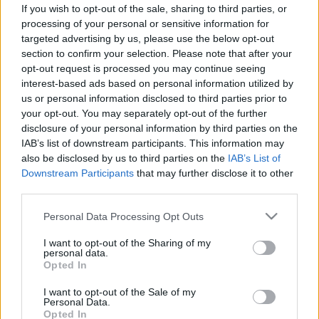
If you wish to opt-out of the sale, sharing to third parties, or
Mi pusztíthatja el a rákos sejteket?
processing of your personal or sensitive information for
8 jótékony táplálék, amit
targeted advertising by us, please use the below opt-out
section to confirm your selection. Please note that after your
gyakrabban is ehetenénk
opt-out request is processed you may continue seeing
interest-based ads based on personal information utilized by
us or personal information disclosed to third parties prior to
your opt-out. You may separately opt-out of the further
disclosure of your personal information by third parties on the
IAB’s list of downstream participants. This information may
also be disclosed by us to third parties on the
IAB’s List of
Downstream Participants
that may further disclose it to other
third parties.
Please note that this website/app uses one or more Google
Personal Data Processing Opt Outs
services and may gather and store information including but
not limited to your visit or usage behaviour. You may click to
I want to opt-out of the Sharing of my
personal data.
grant or deny consent to Google and its third-party tags to
Opted In
use your data for below specified purposes in below Google
consent section.
I want to opt-out of the Sale of my
Personal Data.
Opted In