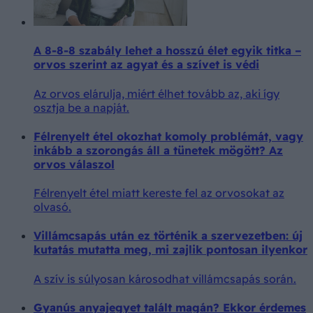
A 8-8-8 szabály lehet a hosszú élet egyik titka –
orvos szerint az agyat és a szívet is védi
Az orvos elárulja, miért élhet tovább az, aki így
osztja be a napját.
Félrenyelt étel okozhat komoly problémát, vagy
inkább a szorongás áll a tünetek mögött? Az
orvos válaszol
Félrenyelt étel miatt kereste fel az orvosokat az
olvasó.
Villámcsapás után ez történik a szervezetben: új
kutatás mutatta meg, mi zajlik pontosan ilyenkor
A szív is súlyosan károsodhat villámcsapás során.
Gyanús anyajegyet talált magán? Ekkor érdemes