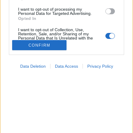
I want to opt-out of processing my
Personal Data for Targeted Advertising.
Opted In
I want to opt-out of Collection, Use,
Retention, Sale, and/or Sharing of my
Personal Data that Is Unrelated with the
Purposes for which it was collected.
CONFIRM
Opted Out
Google consents
Data Deletion
Data Access
Privacy Policy
I want to allow Google to enable storage
Táplálkozás
related to advertising like cookies on web or
2024. október 04. 07:04
device identifiers in apps.
Módosítva: 2025. július 21. 12:12
Megosztás
Küldés
Küldés Messengeren
I want to allow my user data to be sent to
Google for online advertising purposes.
PTA
I want to allow Google to send me
szerző
personalized advertising.
I want to allow Google to enable storage