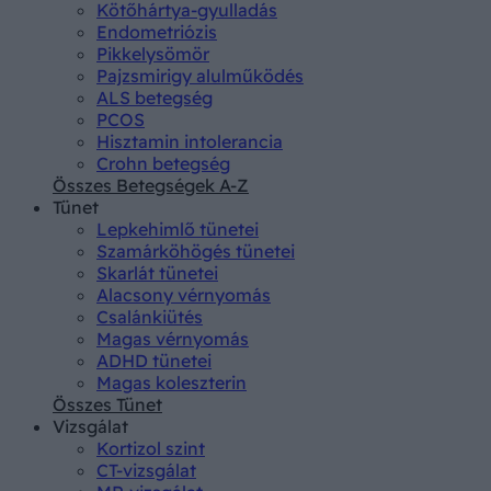
Kötőhártya-gyulladás
Endometriózis
Pikkelysömör
Pajzsmirigy alulműködés
ALS betegség
PCOS
Hisztamin intolerancia
Crohn betegség
Összes Betegségek A-Z
Tünet
Lepkehimlő tünetei
Szamárköhögés tünetei
Skarlát tünetei
Alacsony vérnyomás
Csalánkiütés
Magas vérnyomás
ADHD tünetei
Magas koleszterin
Összes Tünet
Vizsgálat
Kortizol szint
CT-vizsgálat