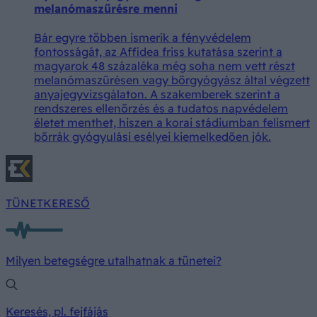
melanómaszűrésre menni
Bár egyre többen ismerik a fényvédelem
fontosságát, az Affidea friss kutatása szerint a
magyarok 48 százaléka még soha nem vett részt
melanómaszűrésen vagy bőrgyógyász által végzett
anyajegyvizsgálaton. A szakemberek szerint a
rendszeres ellenőrzés és a tudatos napvédelem
életet menthet, hiszen a korai stádiumban felismert
bőrrák gyógyulási esélyei kiemelkedően jók.
TÜNETKERESŐ
Milyen betegségre utalhatnak a tünetei?
Keresés, pl. fejfájás