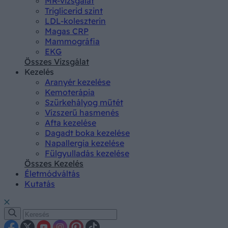
MR-vizsgálat
Triglicerid szint
LDL-koleszterin
Magas CRP
Mammográfia
EKG
Összes Vizsgálat
Kezelés
Aranyér kezelése
Kemoterápia
Szürkehályog műtét
Vízszerű hasmenés
Afta kezelése
Dagadt boka kezelése
Napallergia kezelése
Fülgyulladás kezelése
Összes Kezelés
Életmódváltás
Kutatás