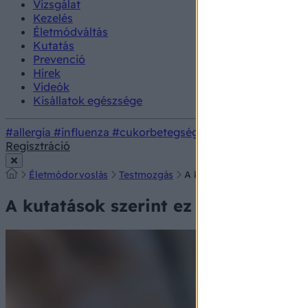
Vizsgálat
Kezelés
Életmódváltás
Kutatás
Prevenció
Hírek
Videók
Kisállatok egészsége
#allergia
#influenza
#cukorbetegség
#orvosmeteorológi
Regisztráció
Életmódorvoslás
Testmozgás
A kutatások szerint ez leh
A kutatások szerint ez lehet az egy