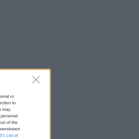
sonal or
ection to
ou may
 personal
out of the
 downstream
B’s List of