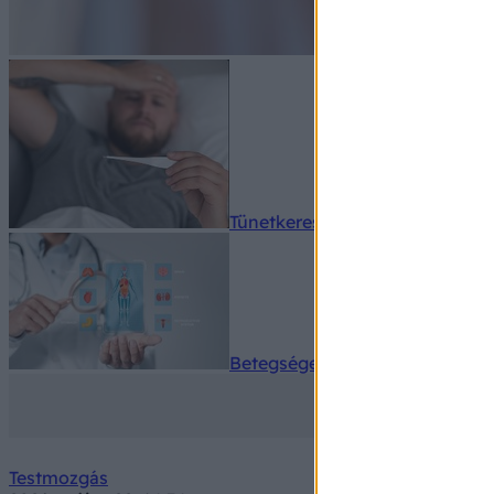
Tünetkereső
Betegségek A-Z
Testmozgás