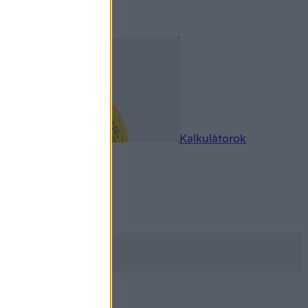
rkereső
Kalkulátorok