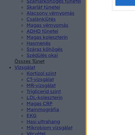
Opted 
Szamárköhögés tünetei
Skarlát tünetei
Alacsony vérnyomás
Google 
Csalánkiütés
Magas vérnyomás
I want t
ADHD tünetei
web or d
Magas koleszterin
Hasmenés
I want t
Száraz köhögés
purpose
Szédülés okai
Összes Tünet
I want 
Vizsgálat
Kortizol szint
I want t
CT-vizsgálat
web or d
MR-vizsgálat
Triglicerid szint
LDL-koleszterin
I want t
Magas CRP
or app.
Mammográfia
EKG
I want t
Hasi ultrahang
Mikrobiom vizsgálat
I want t
Vérvétel