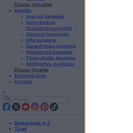
authenti
Összes Vizsgálat
Kezelés
Aranyér kezelése
Kemoterápia
Szürkehályog műtét
Vízszerű hasmenés
Afta kezelése
Dagadt boka kezelése
Napallergia kezelése
Fülgyulladás kezelése
Kötőhártya gyulladás
Összes Kezelés
Életmódváltás
Kutatás
Betegségek A-Z
Tünet