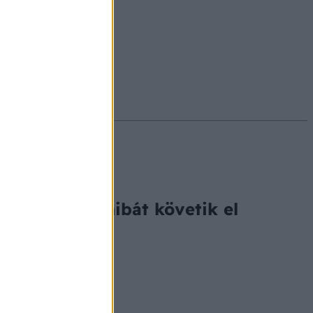
#ekcéma
#herpesz
tik el
 ugyanazt a hibát követik el