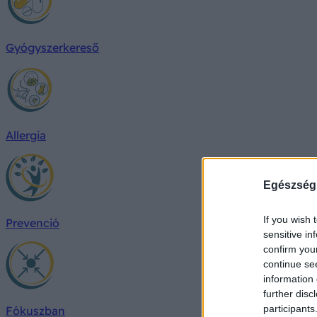
Gyógyszerkereső
Allergia
Egészség
If you wish 
Prevenció
sensitive in
confirm you
continue se
information 
further disc
participants
Fókuszban