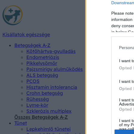
Downstream 
Please note
information 
deny consent
in below Go
Kisállatok egészsége
Betegségek A-Z
Persona
Kötőhártya-gyulladás
Endometriózis
I want t
Pikkelysömör
Opted 
Pajzsmirigy alulműködés
ALS betegség
PCOS
I want t
Hisztamin intolerancia
Opted 
Crohn betegség
Rühesség
I want 
Advertis
Lyme-kór
Opted 
Szklerózis multiplex
Összes Betegségek A-Z
I want t
Tünet
of my P
Lepkehimlő tünetei
was col