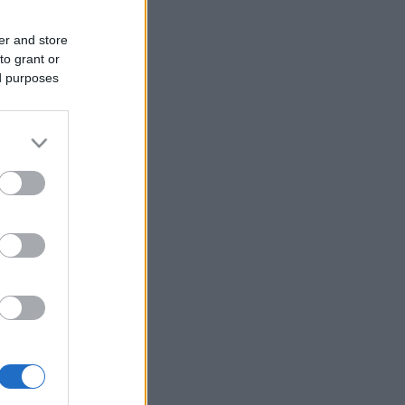
er and store
to grant or
ed purposes