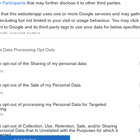
Participants
that may further disclose it to other third parties.
 that this website/app uses one or more Google services and may gath
including but not limited to your visit or usage behaviour. You may click 
 to Google and its third-party tags to use your data for below specifi
ogle consent section.
l Data Processing Opt Outs
o opt-out of the Sharing of my personal data.
In
o opt-out of the Sale of my Personal Data.
In
to opt-out of processing my Personal Data for Targeted
ing.
In
o opt-out of Collection, Use, Retention, Sale, and/or Sharing
ersonal Data that Is Unrelated with the Purposes for which it
lected.