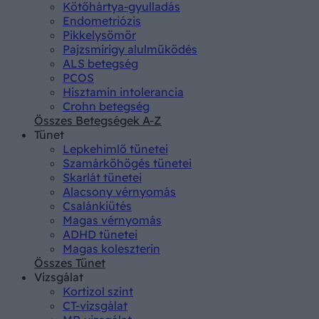
Kötőhártya-gyulladás
Endometriózis
Pikkelysömör
Pajzsmirigy alulműködés
ALS betegség
PCOS
Hisztamin intolerancia
Crohn betegség
Összes Betegségek A-Z
Tünet
Lepkehimlő tünetei
Szamárköhögés tünetei
Skarlát tünetei
Alacsony vérnyomás
Csalánkiütés
Magas vérnyomás
ADHD tünetei
Magas koleszterin
Összes Tünet
Vizsgálat
Kortizol szint
CT-vizsgálat