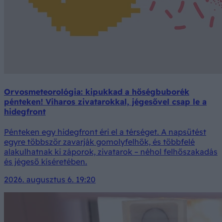
Orvosmeteorológia: kipukkad a hőségbuborék
pénteken! Viharos zivatarokkal, jégesővel csap le a
hidegfront
Pénteken egy hidegfront éri el a térséget. A napsütést
egyre többször zavarják gomolyfelhők, és többfelé
alakulhatnak ki záporok, zivatarok – néhol felhőszakadás
és jégeső kíséretében.
2026. augusztus 6. 19:20