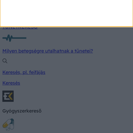
TÜNETKERESŐ
Milyen betegségre utalhatnak a tünetei?
Keresés, pl. fejfájás
Keresés
Gyógyszerkereső