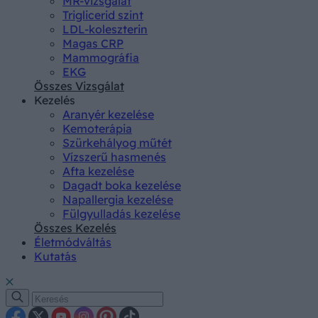
MR-vizsgálat
Triglicerid szint
LDL-koleszterin
Magas CRP
Mammográfia
EKG
Összes Vizsgálat
Kezelés
Aranyér kezelése
Kemoterápia
Szürkehályog műtét
Vízszerű hasmenés
Afta kezelése
Dagadt boka kezelése
Napallergia kezelése
Fülgyulladás kezelése
Összes Kezelés
Életmódváltás
Kutatás